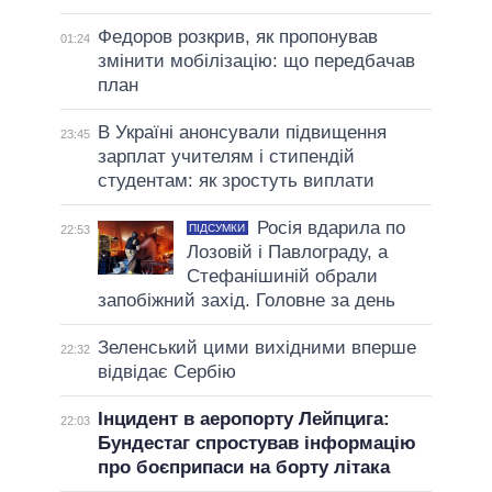
Федоров розкрив, як пропонував
01:24
змінити мобілізацію: що передбачав
план
В Україні анонсували підвищення
23:45
зарплат учителям і стипендій
студентам: як зростуть виплати
Росія вдарила по
ПІДСУМКИ
22:53
Лозовій і Павлограду, а
Стефанішиній обрали
запобіжний захід. Головне за день
Зеленський цими вихідними вперше
22:32
відвідає Сербію
Інцидент в аеропорту Лейпцига:
22:03
Бундестаг спростував інформацію
про боєприпаси на борту літака