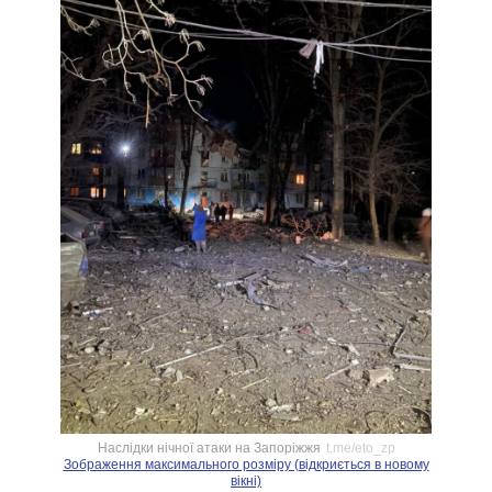
Наслідки нічної атаки на Запоріжжя
t.me/eto_zp
Зображення максимального розміру (відкриється в новому
вікні)