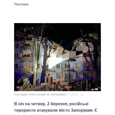
Наслідки нічної атаки на Запоріжжя
t.me/eto_zp
В ніч на четвер, 2 березня, російські
терористи атакували місто Запоріжжя. Є