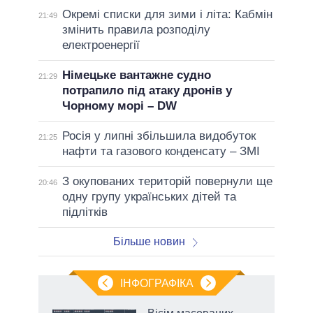
Окремі списки для зими і літа: Кабмін
21:49
змінить правила розподілу
електроенергії
Німецьке вантажне судно
21:29
потрапило під атаку дронів у
Чорному морі – DW
Росія у липні збільшила видобуток
21:25
нафти та газового конденсату – ЗМІ
З окупованих територій повернули ще
20:46
одну групу українських дітей та
підлітків
Більше новин
ІНФОГРАФІКА