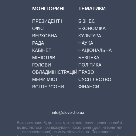
МОНІТОРИНГ
ТЕМАТИКИ
ПРЕЗИДЕНТ І
БІЗНЕС
ОФІС
ЕКОНОМІКА
ВЕРХОВНА
КУЛЬТУРА
РАДА
НАУКА
КАБІНЕТ
НАЦІОНАЛЬНА
МІНІСТРІВ
БЕЗПЕКА
ГОЛОВИ
ПОЛІТИКА
ОБЛАДМІНІСТРАЦІЙ
ПРАВО
МЕРИ МІСТ
СУСПІЛЬСТВО
ВСІ ПЕРСОНИ
ФІНАНСИ
info@slovoidilo.ua
Використання будь-яких матеріалів, розміщених на сайті,
дозволяється при вказуванні посилання (для інтернет-видань
— гіперпосилання) на www.slovoidilo.ua. Посилання