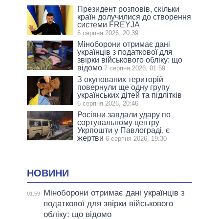
Президент розповів, скільки
країн долучилися до створення
системи FREYJA
6 серпня 2026, 20:39
Міноборони отримає дані
українців з податкової для
звірки військового обліку: що
відомо
7 серпня 2026, 01:59
З окупованих територій
повернули ще одну групу
українських дітей та підлітків
6 серпня 2026, 20:46
Росіяни завдали удару по
сортувальному центру
Укрпошти у Павлограді, є
жертви
6 серпня 2026, 19:30
НОВИНИ
Міноборони отримає дані українців з
01:59
податкової для звірки військового
обліку: що відомо