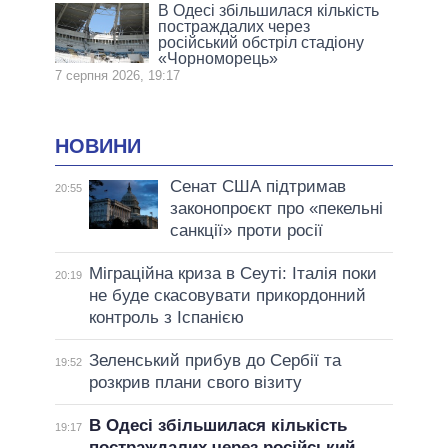
В Одесі збільшилася кількість
постраждалих через
російський обстріл стадіону
«Чорноморець»
7 серпня 2026, 19:17
НОВИНИ
Сенат США підтримав
20:55
законопроєкт про «пекельні
санкції» проти росії
Міграційна криза в Сеуті: Італія поки
20:19
не буде скасовувати прикордонний
контроль з Іспанією
Зеленський прибув до Сербії та
19:52
розкрив плани свого візиту
В Одесі збільшилася кількість
19:17
постраждалих через російський