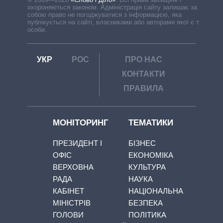
охороняються законом. Адміністрація сайту залишає за
собою право не погоджуватися з інформацією, яка
публікується на сайті, власниками або авторами якої є треті
особи.
УКР
РОС
ПРО НАС
КОНТАКТИ
ПРАВИЛА
МОНІТОРИНГ
ТЕМАТИКИ
ПРЕЗИДЕНТ І
БІЗНЕС
ОФІС
ЕКОНОМІКА
ВЕРХОВНА
КУЛЬТУРА
РАДА
НАУКА
КАБІНЕТ
НАЦІОНАЛЬНА
МІНІСТРІВ
БЕЗПЕКА
ГОЛОВИ
ПОЛІТИКА