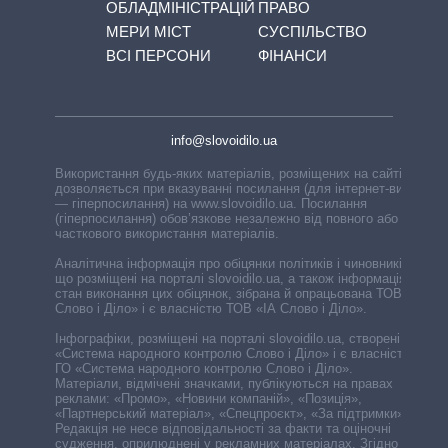
ОБЛАДМІНІСТРАЦІЙ
ПРАВО
МЕРИ МІСТ
СУСПІЛЬСТВО
ВСІ ПЕРСОНИ
ФІНАНСИ
info@slovoidilo.ua
Використання будь-яких матеріалів, розміщених на сайті,
дозволяється при вказуванні посилання (для інтернет-видань
— гіперпосилання) на www.slovoidilo.ua. Посилання
(гіперпосилання) обов’язкове незалежно від повного або
часткового використання матеріалів.
Аналітична інформація про обіцянки політиків і чиновників,
що розміщені на порталі slovoidilo.ua, а також інформація про
стан виконання цих обіцянок, зібрана й опрацьована ТОВ «ІА
Слово і Діло» і є власністю ТОВ «ІА Слово і Діло».
Інфографіки, розміщені на порталі slovoidilo.ua, створені ГО
«Система народного контролю Слово і Діло» і є власністю
ГО «Система народного контролю Слово і Діло».
Матеріали, відмічені значками, публікуються на правах
реклами: «Промо», «Новини компаній», «Позиція»,
«Партнерський матеріал», «Спецпроєкт», «За підтримки».
Редакція не несе відповідальності за факти та оціночні
судження, оприлюднені у рекламних матеріалах. Згідно з