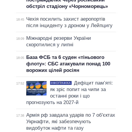
обстріл стадіону «Чорноморець»
Чехія посилить захист аеропортів
18:45
після інциденту з дроном у Лейпцигу
Міжнародні резерви України
18:09
скоротилися у липні
База ФСБ та 6 суден «тіньового
18:05
флоту»: СБС атакували понад 100
ворожих цілей росіян
Дефіцит пам’яті:
ІНФОГРАФІКА
17:52
як зріс попит на чипи за
останні роки і що
прогнозують на 2027-й
Армія рф завдала ударів по 7 об'єктах
17:38
Укрнафти, які забезпечують
видобуток нафти та газу