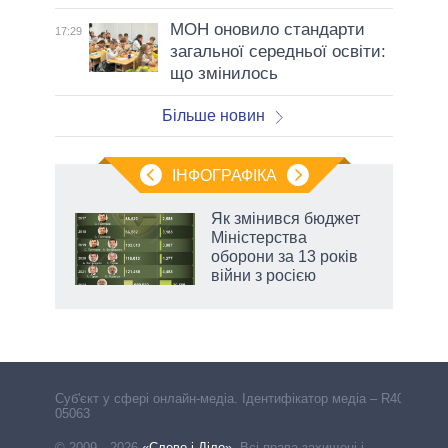
МОН оновило стандарти
17:29
загальної середньої освіти:
що змінилось
Більше новин
ІНФОГРАФІКА
Як змінився бюджет
ть
Міністерства
оборони за 13 років
війни з росією
Cуб'єкт у сфері онлайн-медіа. Ідентифікатор медіа – R40-
05063
© 2009—2026
«Слово і Діло»
.
Всі права захищені і