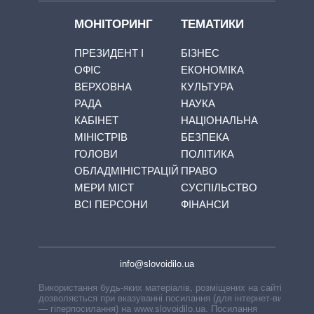
МОНІТОРИНГ
ТЕМАТИКИ
ПРЕЗИДЕНТ І
БІЗНЕС
ОФІС
ЕКОНОМІКА
ВЕРХОВНА
КУЛЬТУРА
РАДА
НАУКА
КАБІНЕТ
НАЦІОНАЛЬНА
МІНІСТРІВ
БЕЗПЕКА
ГОЛОВИ
ПОЛІТИКА
ОБЛАДМІНІСТРАЦІЙ
ПРАВО
МЕРИ МІСТ
СУСПІЛЬСТВО
ВСІ ПЕРСОНИ
ФІНАНСИ
info@slovoidilo.ua
Використання будь-яких матеріалів, розміщених на сайті,
дозволяється при вказуванні посилання (для інтернет-видань
— гіперпосилання) на www.slovoidilo.ua. Посилання