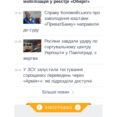
мобілізацій у реєстрі «Оберіг»
Справу Коломойського про
19:34
заволодіння коштами
«ПриватБанку» направили
до суду
Росіяни завдали удару по
19:30
сортувальному центру
Укрпошти у Павлограді, є
жертви
У ЗСУ запустили тестування
18:54
спрощених переведень через
«Армія+»: які підрозділи доступні
Більше новин
ІНФОГРАФІКА