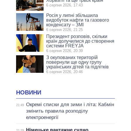
Хорватії та ще трьох країн
6 серпня 2026, 17:43
Росія у липні збільшила
видобуток нафти та газового
конденсату – ЗМІ
6 серпня 2026, 21:25
Президент розповів, скільки
країн долучилися до створення
системи FREYJA
6 серпня 2026, 20:39
З окупованих територій
повернули ще одну групу
українських дітей та підлітків
6 серпня 2026, 20:46
НОВИНИ
Окремі списки для зими і літа: Кабмін
21:49
змінить правила розподілу
електроенергії
Німецьке вантажне судно
21:29