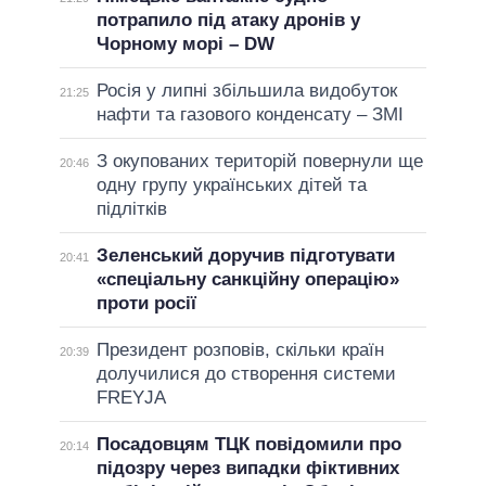
потрапило під атаку дронів у
Чорному морі – DW
Росія у липні збільшила видобуток
21:25
нафти та газового конденсату – ЗМІ
З окупованих територій повернули ще
20:46
одну групу українських дітей та
підлітків
Зеленський доручив підготувати
20:41
«спеціальну санкційну операцію»
проти росії
Президент розповів, скільки країн
20:39
долучилися до створення системи
FREYJA
Посадовцям ТЦК повідомили про
20:14
підозру через випадки фіктивних