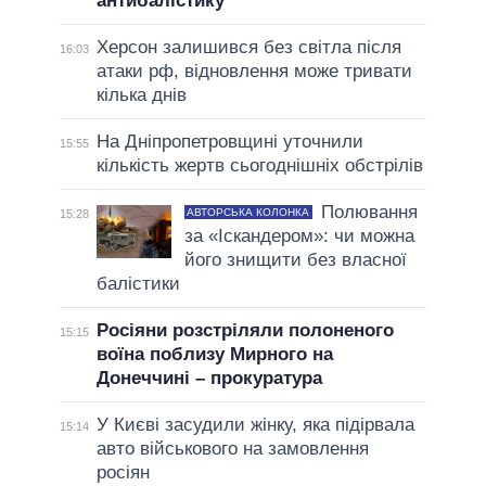
антибалістику
Херсон залишився без світла після
16:03
атаки рф, відновлення може тривати
кілька днів
На Дніпропетровщині уточнили
15:55
кількість жертв сьогоднішніх обстрілів
Полювання
АВТОРСЬКА КОЛОНКА
15:28
за «Іскандером»: чи можна
його знищити без власної
балістики
Росіяни розстріляли полоненого
15:15
воїна поблизу Мирного на
Донеччині – прокуратура
У Києві засудили жінку, яка підірвала
15:14
авто військового на замовлення
росіян