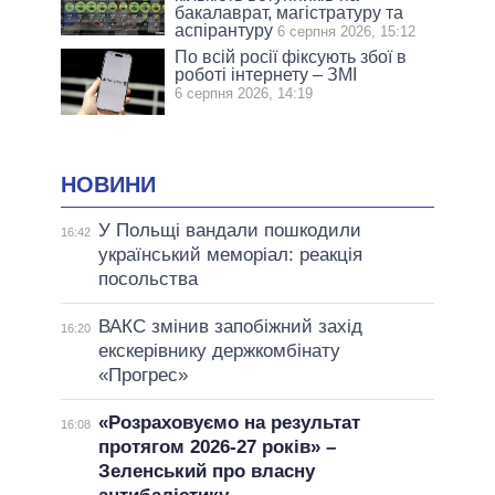
бакалаврат, магістратуру та
аспірантуру
6 серпня 2026, 15:12
По всій росії фіксують збої в
роботі інтернету – ЗМІ
6 серпня 2026, 14:19
НОВИНИ
У Польщі вандали пошкодили
16:42
український меморіал: реакція
посольства
ВАКС змінив запобіжний захід
16:20
екскерівнику держкомбінату
«Прогрес»
«Розраховуємо на результат
16:08
протягом 2026-27 років» –
Зеленський про власну