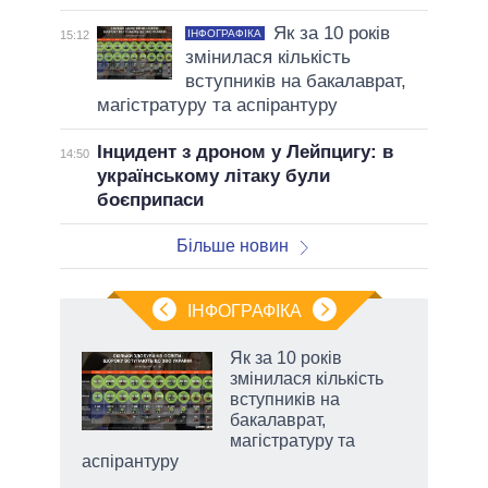
Як за 10 років
ІНФОГРАФІКА
15:12
змінилася кількість
вступників на бакалаврат,
магістратуру та аспірантуру
Інцидент з дроном у Лейпцигу: в
14:50
українському літаку були
боєприпаси
Більше новин
ІНФОГРАФІКА
Як за 10 років
 за
змінилася кількість
асть
вступників на
бакалаврат,
магістратуру та
аспірантуру