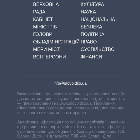
ВЕРХОВНА
КУЛЬТУРА
РАДА
НАУКА
КАБІНЕТ
НАЦІОНАЛЬНА
МІНІСТРІВ
БЕЗПЕКА
ГОЛОВИ
ПОЛІТИКА
ОБЛАДМІНІСТРАЦІЙ
ПРАВО
МЕРИ МІСТ
СУСПІЛЬСТВО
ВСІ ПЕРСОНИ
ФІНАНСИ
info@slovoidilo.ua
Використання будь-яких матеріалів, розміщених на сайті,
дозволяється при вказуванні посилання (для інтернет-видань
— гіперпосилання) на www.slovoidilo.ua. Посилання
(гіперпосилання) обов’язкове незалежно від повного або
часткового використання матеріалів.
Аналітична інформація про обіцянки політиків і чиновників,
що розміщені на порталі slovoidilo.ua, а також інформація про
стан виконання цих обіцянок, зібрана й опрацьована ТОВ «ІА
Слово і Діло» і є власністю ТОВ «ІА Слово і Діло».