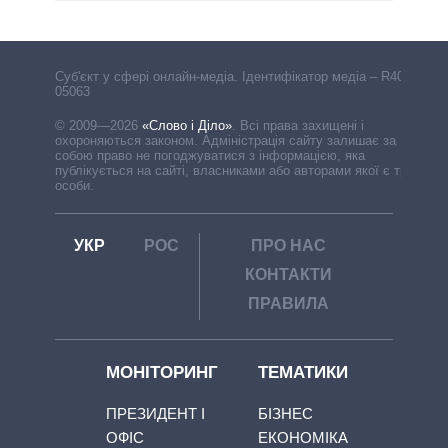
Cуб'єкт у сфері онлайн-медіа. Ідентифікатор медіа – R40-
05063
© 2009—2026
«Слово і Діло»
.
Всі права захищені і
охороняються законом. Адміністрація сайту залишає за
собою право не погоджуватися з інформацією, яка
публікується на сайті, власниками або авторами якої є треті
особи.
УКР
РОС
ПРО НАС
КОНТАКТИ
ПРАВИЛА
МОНІТОРИНГ
ТЕМАТИКИ
ПРЕЗИДЕНТ І
БІЗНЕС
ОФІС
ЕКОНОМІКА