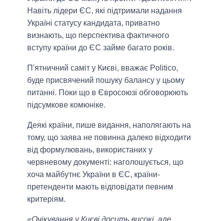
Навіть лідери ЄС, які підтримали надання
Україні статусу кандидата, приватно
визнають, що перспектива фактичного
вступу країни до ЄС займе багато років.
П'ятничний саміт у Києві, вважає Politico,
буде присвячений пошуку балансу у цьому
питанні. Поки що в Євросоюзі обговорюють
підсумкове комюніке.
Деякі країни, пише видання, наполягають на
тому, що заява не повинна далеко відходити
від формулювань, використаних у
червневому документі: наголошується, що
хоча майбутнє України в ЄС, країни-
претенденти мають відповідати певним
критеріям.
«Очікування у Києві досить високі, але