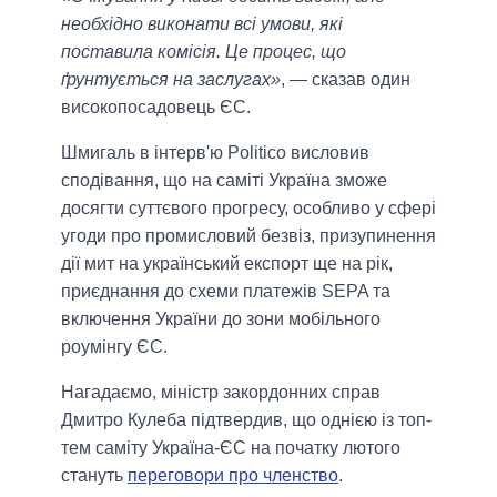
необхідно виконати всі умови, які
поставила комісія. Це процес, що
ґрунтується на заслугах»
, — сказав один
високопосадовець ЄС.
Шмигаль в інтерв'ю Politico висловив
сподівання, що на саміті Україна зможе
досягти суттєвого прогресу, особливо у сфері
угоди про промисловий безвіз, призупинення
дії мит на український експорт ще на рік,
приєднання до схеми платежів SEPA та
включення України до зони мобільного
роумінгу ЄС.
Нагадаємо, міністр закордонних справ
Дмитро Кулеба підтвердив, що однією із топ-
тем саміту Україна-ЄС на початку лютого
стануть
переговори про членство
.