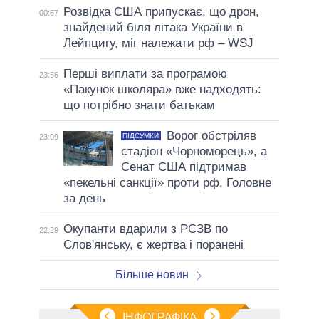
Розвідка США припускає, що дрон,
00:57
знайдений біля літака України в
Лейпцигу, міг належати рф – WSJ
Перші виплати за програмою
23:56
«Пакунок школяра» вже надходять:
що потрібно знати батькам
Ворог обстріляв
ПІДСУМКИ
23:09
стадіон «Чорноморець», а
Сенат США підтримав
«пекельні санкції» проти рф. Головне
за день
Окупанти вдарили з РСЗВ по
22:29
Слов'янську, є жертва і поранені
Більше новин
ІНФОГРАФІКА