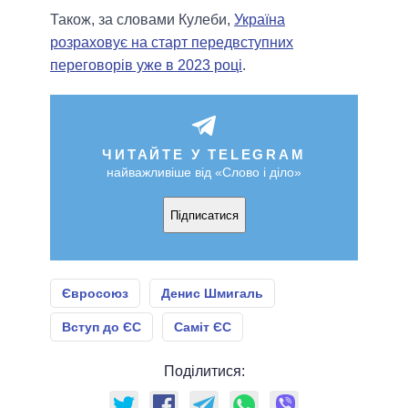
Також, за словами Кулеби,
Україна
розраховує на старт передвступних
переговорів уже в 2023 році
.
ЧИТАЙТЕ У TELEGRAM
найважливіше від «Слово і діло»
Підписатися
Євросоюз
Денис Шмигаль
Вступ до ЄС
Саміт ЄС
Поділитися: