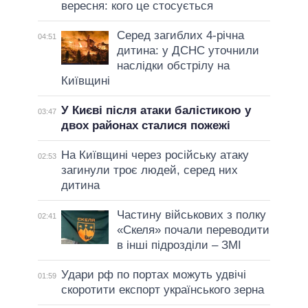
вересня: кого це стосується
Серед загиблих 4-річна
04:51
дитина: у ДСНС уточнили
наслідки обстрілу на
Київщині
У Києві після атаки балістикою у
03:47
двох районах сталися пожежі
На Київщині через російську атаку
02:53
загинули троє людей, серед них
дитина
Частину військових з полку
02:41
«Скеля» почали переводити
в інші підрозділи – ЗМІ
Удари рф по портах можуть удвічі
01:59
скоротити експорт українського зерна