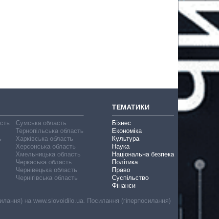
ТЕМАТИКИ
асть
Сумська область
Бізнес
Тернопільська область
Економіка
ь
Харківська область
Культура
Херсонська область
Наука
Хмельницька область
Національна безпека
Черкаська область
Політика
Чернівецька область
Право
Чернігівська область
Суспільство
Фінанси
лання) на www.slovoidilo.ua. Посилання (гіперпосилання)