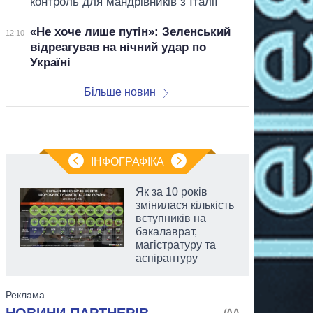
контроль для мандрівників з Італії
«Не хоче лише путін»: Зеленський
12:10
відреагував на нічний удар по
Україні
Більше новин
ІНФОГРАФІКА
Як за 10 років
змінилася кількість
вступників на
бакалаврат,
магістратуру та
аспірантуру