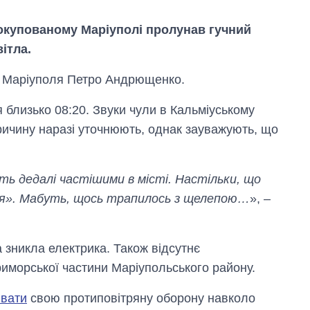
о окупованому Маріуполі пролунав гучний
ітла.
а Маріуполя Петро Андрющенко.
я близько 08:20. Звуки чули в Кальміуському
Причину наразі уточнюють, однак зауважують, що
ють дедалі частішими в місті. Настільки, що
Вісім масованих
ня». Мабуть, щось трапилось з щелепою…
», –
ударів по Україні
за літо: Київ та
область стали
головною ціллю
а зникла електрика. Також відсутнє
рф
иморської частини Маріупольського району.
вати
свою протиповітряну оборону навколо