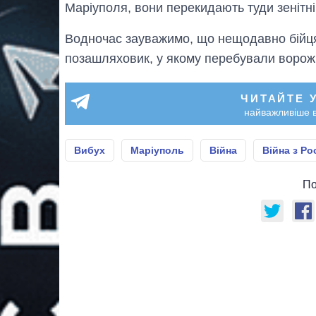
Маріуполя, вони перекидають туди зенітні
Водночас зауважимо, що нещодавно бійц
позашляховик, у якому перебували ворожі 
ЧИТАЙТЕ 
найважливіше в
Вибух
Маріуполь
Війна
Війна з Ро
По