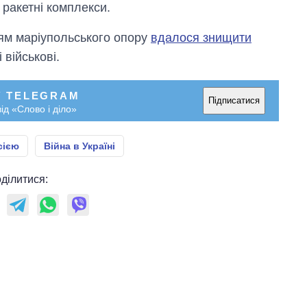
 ракетні комплекси.
ям маріупольського опору
вдалося знищити
військові.
У TELEGRAM
Підписатися
ід «Слово і діло»
сією
Війна в Україні
ділитися: