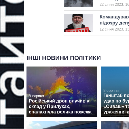
22 січня 2023, 1
Командував 
підозру де
12 січня 2023, 1
ІНШІ НОВИНИ ПОЛІТИКИ
8 серпня
Генштаб п
8 серпня
Російський дрон влучив у
удар по бу
склад у Прилуках,
«Сиваш» т
спалахнула велика пожежа
ураження 