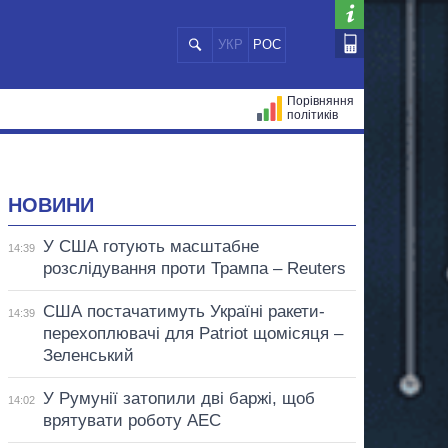
УКР
РОС
Порівняння
політиків
ЦІЙ
МЕРИ МІСТ
ВСІ ПЕРСОНИ
НОВИНИ
У США готують масштабне
14:39
розслідування проти Трампа – Reuters
США постачатимуть Україні ракети-
14:39
перехоплювачі для Patriot щомісяця –
Зеленський
У Румунії затопили дві баржі, щоб
14:02
врятувати роботу АЕС