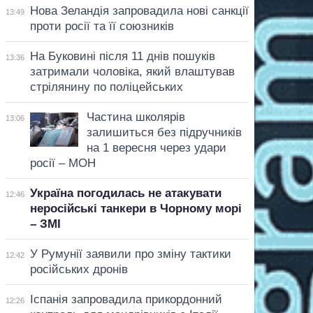
Нова Зеландія запровадила нові санкції
13:49
проти росії та її союзників
На Буковині після 11 днів пошуків
13:36
затримали чоловіка, який влаштував
стрілянину по поліцейських
Частина школярів
13:06
залишиться без підручників
на 1 вересня через удари
росії – МОН
Україна погодилась не атакувати
12:46
неросійські танкери в Чорному морі
– ЗМІ
У Румунії заявили про зміну тактики
12:42
російських дронів
Іспанія запровадила прикордонний
12:26