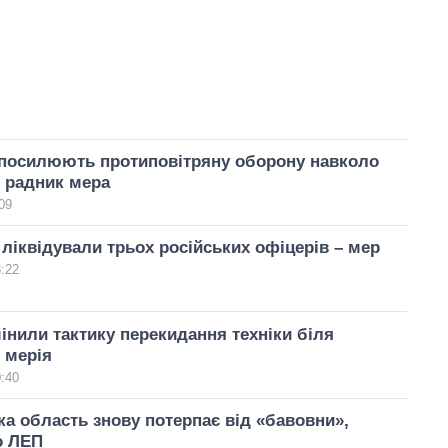
 посилюють протиповітряну оборону навколо
 радник мера
09
 ліквідували трьох російських офіцерів – мер
8:22
інили тактику перекидання техніки біля
 мерія
0:40
а область знову потерпає від «бавовни»,
о ЛЕП