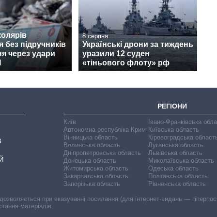
колярів
8 серпня
 без підручників
Українські дрони за тиждень
ня через удари
уразили 12 суден
Н
«тіньового флоту» рф
РЕГІОНИ
Київ
Івано-Франківська обл
Автономна республіка Крим
Київська область
Вінницька область
Кіровоградська област
В
Волинська область
Луганська область
Дніпропетровська область
Львівська область
Й
Донецька область
Миколаївська область
Житомирська область
Одеська область
Закарпатська область
Полтавська область
Запорізька область
Рівненська область
 дозволяється при вказуванні посилання (для інтернет-видань — гіперпоси
стання матеріалів.