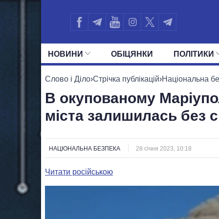
НОВИНИ
ОБIЦЯНКИ
ПОЛIТИКИ
УСІ ПОЛІТИКИ
ПРЕЗИДЕНТ І ОФ
Слово і Діло
›
Стрічка публікацій
›
Національна б
В окупованому Маріупо
міста залишилась без с
НАЦІОНАЛЬНА БЕЗПЕКА
28 січня 2023, 10:18
Читати російською