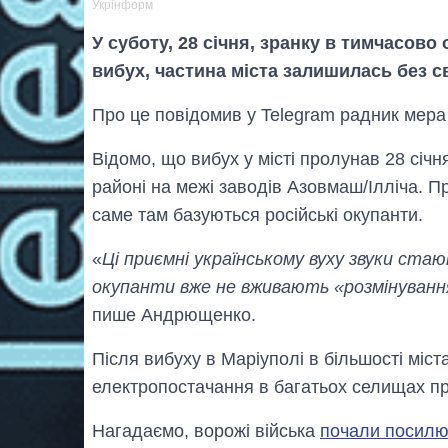
Укрінформ
У суботу, 28 січня, зранку в тимчасов
вибух, частина міста залишилась без св
Про це повідомив у Telegram радник мер
Відомо, що вибух у місті пролунав 28 січн
районі на межі заводів Азовмаш/Ілліча. 
саме там базуються російські окупанти.
«
Ці приємні українському вуху звуки ста
окупанти вже не вживають «розмінуван
пише Андрющенко.
Після вибуху в Маріуполі в більшості міст
електропостачання в багатьох селищах пр
Нагадаємо, ворожі війська
почали посилю