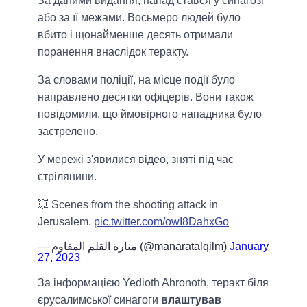
За даними видання, напад стався у синагозі
або за її межами. Восьмеро людей було
вбито і щонайменше десять отримали
поранення внаслідок теракту.
За словами поліції, на місце події було
направлено десятки офіцерів. Вони також
повідомили, що ймовірного нападника було
застрелено.
У мережі з'явилися відео, зняті під час
стрілянини.
💥 Scenes from the shooting attack in
Jerusalem.
pic.twitter.com/owI8DahxGo
— منارة القلم المقاوم (@manaratalqilm)
January
27, 2023
За інформацією Yedioth Ahronoth, теракт біля
єрусалимської синагоги
влаштував