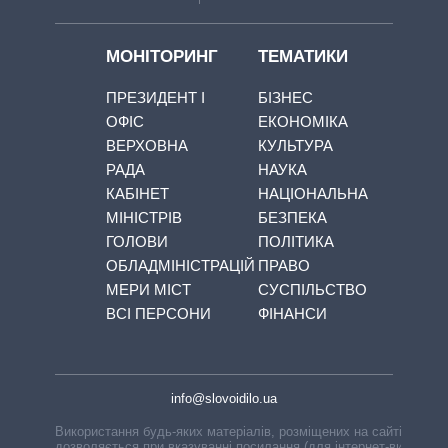
МОНІТОРИНГ
ТЕМАТИКИ
ПРЕЗИДЕНТ І
БІЗНЕС
ОФІС
ЕКОНОМІКА
ВЕРХОВНА
КУЛЬТУРА
РАДА
НАУКА
КАБІНЕТ
НАЦІОНАЛЬНА
МІНІСТРІВ
БЕЗПЕКА
ГОЛОВИ
ПОЛІТИКА
ОБЛАДМІНІСТРАЦІЙ
ПРАВО
МЕРИ МІСТ
СУСПІЛЬСТВО
ВСІ ПЕРСОНИ
ФІНАНСИ
info@slovoidilo.ua
Використання будь-яких матеріалів, розміщених на сайті,
дозволяється при вказуванні посилання (для інтернет-видань