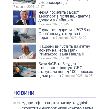
«Чорноморець»
7 серпня 2026, 19:17
Чехія посилить захист
аеропортів після інциденту з
дроном у Лейпцигу
7 серпня 2026, 18:45
Окупанти вдарили з РСЗВ по
Слов'янську, є жертва і
поранені
7 серпня 2026, 22:29
Нацбанк випустить пам’ятну
монету на честь Папи
Римського Івана Павла II
7 серпня 2026, 17:10
База ФСБ та 6 суден
«тіньового флоту»: СБС
атакували понад 100 ворожих
цілей росіян
7 серпня 2026, 18:05
НОВИНИ
Удари рф по портах можуть удвічі
01:59
скоротити експорт українського зерна