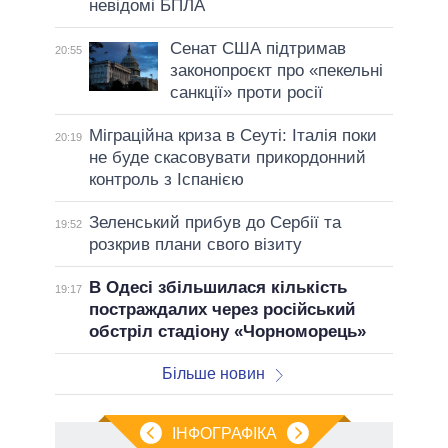
невідомі БПЛА
Сенат США підтримав
20:55
законопроєкт про «пекельні
санкції» проти росії
Міграційна криза в Сеуті: Італія поки
20:19
не буде скасовувати прикордонний
контроль з Іспанією
Зеленський прибув до Сербії та
19:52
розкрив плани свого візиту
В Одесі збільшилася кількість
19:17
постраждалих через російський
обстріл стадіону «Чорноморець»
Більше новин
ІНФОГРАФІКА