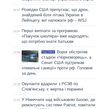
Розвідка США припускає, що дрон,
00:57
знайдений біля літака України в
Лейпцигу, міг належати рф – WSJ
Перші виплати за програмою
23:56
«Пакунок школяра» вже надходять:
що потрібно знати батькам
Ворог обстріляв
ПІДСУМКИ
23:09
стадіон «Чорноморець», а
Сенат США підтримав
«пекельні санкції» проти рф. Головне
за день
Окупанти вдарили з РСЗВ по
22:29
Слов'янську, є жертва і поранені
У Німеччині над військовою базою, де
21:45
ремонтують системи Patriot, помітили