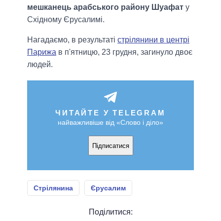
мешканець арабського району Шуафат
у
Східному Єрусалимі.
Нагадаємо, в результаті
стрілянини в центрі
Парижа
в п'ятницю, 23 грудня, загинуло двоє
людей.
ЧИТАЙТЕ У TELEGRAM
найважливіше від «Слово і діло»
Підписатися
Стрілянина
Єрусалим
Поділитися: