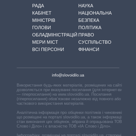
РАДА
НАУКА
КАБІНЕТ
НАЦІОНАЛЬНА
МІНІСТРІВ
БЕЗПЕКА
ГОЛОВИ
ПОЛІТИКА
ОБЛАДМІНІСТРАЦІЙ
ПРАВО
МЕРИ МІСТ
СУСПІЛЬСТВО
ВСІ ПЕРСОНИ
ФІНАНСИ
info@slovoidilo.ua
Використання будь-яких матеріалів, розміщених на сайті,
дозволяється при вказуванні посилання (для інтернет-видань
— гіперпосилання) на www.slovoidilo.ua. Посилання
(гіперпосилання) обов’язкове незалежно від повного або
часткового використання матеріалів.
Аналітична інформація про обіцянки політиків і чиновників,
що розміщені на порталі slovoidilo.ua, а також інформація про
стан виконання цих обіцянок, зібрана й опрацьована ТОВ «ІА
Слово і Діло» і є власністю ТОВ «ІА Слово і Діло».
Інфографіки, розміщені на порталі slovoidilo.ua, створені ГО