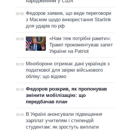
народженням у США
Федоров заявив, що веде переговори
03:56
з Маском щодо використання Starlink
для ударів по рф
«Нам теж потрібні ракети»:
02:59
Трамп прокоментував запит
України на Patriot
Міноборони отримає дані українців з
01:59
податкової для звірки військового
обліку: що відомо
Федоров розкрив, як пропонував
01:24
змінити мобілізацію: що
передбачав план
В Україні анонсували підвищення
23:45
зарплат учителям і стипендій
студентам: як зростуть виплати