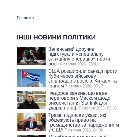
ІНШІ НОВИНИ ПОЛІТИКИ
Зеленський доручив
підготувати «спеціальну
санкційну операцію» проти
росії
6 серпня 2026, 20:41
США розширили санкції проти
Куби через військову
співпрацю з росією, Китаєм та
Іраном
7 серпня 2026, 05:17
Федоров заявив, що веде
переговори з Маском щодо
використання Starlink для
ударів по рф
7 серпня 2026, 03:56
Трамп підписав укази, які
обмежують право на
громадянство за народженням
у США
7 серпня 2026, 04:39