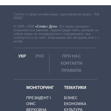
Cуб'єкт у сфері онлайн-медіа. Ідентифікатор медіа – R40-
05063
© 2009—2026
«Слово і Діло»
.
Всі права захищені і
охороняються законом. Адміністрація сайту залишає за
собою право не погоджуватися з інформацією, яка
публікується на сайті, власниками або авторами якої є треті
особи.
УКР
РОС
ПРО НАС
КОНТАКТИ
ПРАВИЛА
МОНІТОРИНГ
ТЕМАТИКИ
ПРЕЗИДЕНТ І
БІЗНЕС
ОФІС
ЕКОНОМІКА
ВЕРХОВНА
КУЛЬТУРА