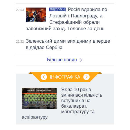
Росія вдарила по
ПІДСУМКИ
22:53
Лозовій і Павлограду, а
Стефанішиній обрали
запобіжний захід. Головне за день
Зеленський цими вихідними вперше
22:32
відвідає Сербію
Більше новин
ІНФОГРАФІКА
Як за 10 років
раїні
змінилася кількість
ої
вступників на
бакалаврат,
магістратуру та
аспірантуру