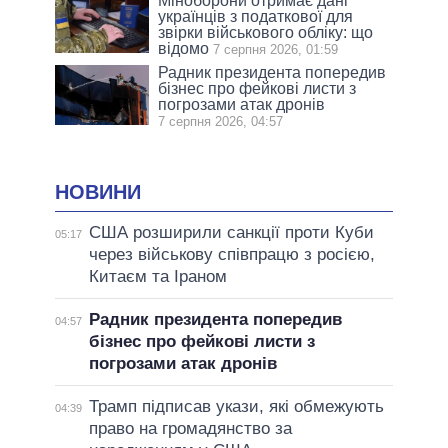
Міноборони отримає дані
українців з податкової для
звірки військового обліку: що
відомо
7 серпня 2026, 01:59
Радник президента попередив
бізнес про фейкові листи з
погрозами атак дронів
7 серпня 2026, 04:57
НОВИНИ
США розширили санкції проти Куби
05:17
через військову співпрацю з росією,
Китаєм та Іраном
Радник президента попередив
04:57
бізнес про фейкові листи з
погрозами атак дронів
Трамп підписав укази, які обмежують
04:39
право на громадянство за