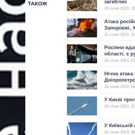
загиблих
ТАКОЖ
26 січня 2023, 11
Атака росій
Запоріжжі, Х
25 січня 2023, 2
Росіяни вда
області, є 
26 січня 2023, 0
Нічна атака
Дніпропетр
26 січня 2023, 0
У Києві про
26 січня 2023, 1
У Київській
26 січня 2023, 0