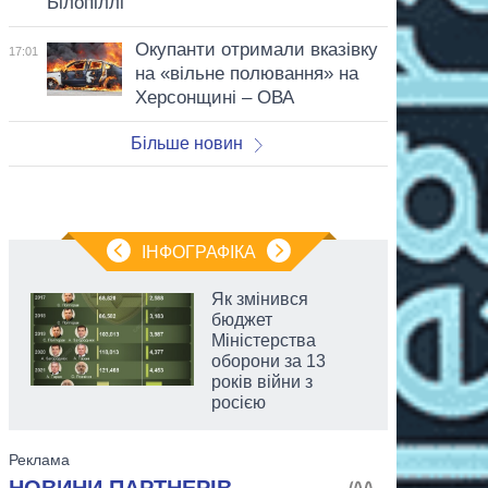
Білопіллі
Окупанти отримали вказівку
17:01
на «вільне полювання» на
Херсонщині – ОВА
Більше новин
ІНФОГРАФІКА
Як змінився
бюджет
Міністерства
оборони за 13
років війни з
росією