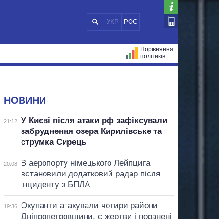
УКР
РОС
Порівняння
політиків
ЦІЙ
МЕРИ МІСТ
ВСІ ПЕРСОНИ
НОВИНИ
У Києві після атаки рф зафіксували
21:12
забруднення озера Кирилівське та
струмка Сирець
В аеропорту німецького Лейпцига
20:08
встановили додатковий радар після
інциденту з БПЛА
Окупанти атакували чотири райони
19:36
Дніпропетровщини, є жертви і поранені