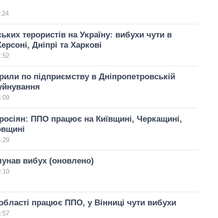
:24
ських терористів на Україну: вибухи чути в
ерсоні, Дніпрі та Харкові
2:52
рили по підприємству в Дніпропетровській
руйнування
3:09
 росіян: ППО працює на Київщині, Черкащині,
овщині
4:29
лунав вибух (оновлено)
0:10
 області працює ППО, у Вінниці чути вибухи
8:57