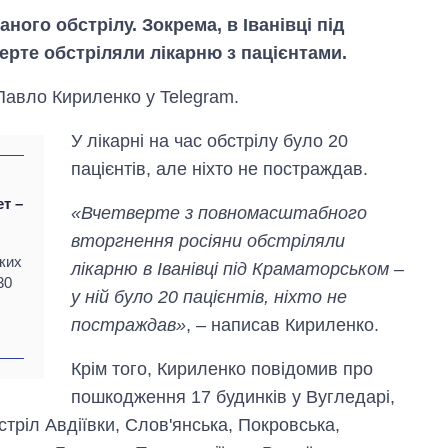
ого обстрілу. Зокрема, в Іванівці під
ерте обстріляли лікарню з пацієнтами.
Павло Кириленко у Telegram.
У лікарні на час обстрілу було 20
пацієнтів, але ніхто не постраждав.
ет –
«Вчетверте з повномасштабного
вторгнення росіяни обстріляли
ких
лікарню в Іванівці під Краматорськом –
Вісім масованих
30
ударів по Україні
у ній було 20 пацієнтів, ніхто не
за літо: Київ та
постраждав»
, – написав Кириленко.
область стали
головною ціллю
Крім того, Кириленко повідомив про
рф
пошкодження 17 будинків у Вугледарі,
стріл Авдіївки, Слов'янська, Покровська,