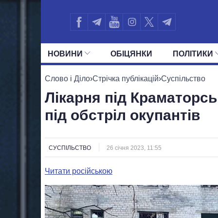
НОВИНИ
ОБIЦЯНКИ
ПОЛIТИКИ
УСІ ПОЛІТИКИ
ПРЕЗИДЕНТ І ОФ
Слово і Діло
›
Стрічка публікацій
›
Суспільство
Лікарня під Краматорс
під обстріл окупантів
СУСПІЛЬСТВО
26 січня 2023, 11:55
Читати російською