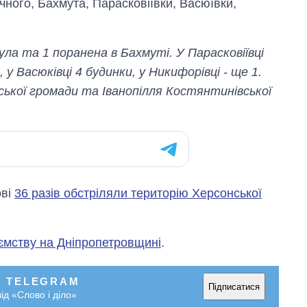
чного, Бахмута, Парасковіївки, Васюївки,
ула та 1 поранена в Бахмуті. У Парасковіївці
у Васюківці 4 будинки, у Никифорівці - ще 1.
ської громади та Іванопілля Костянтинівської
ові
36 разів обстріляли територію Херсонської
ємству на Дніпропетровщині
.
У TELEGRAM
Підписатися
ід «Слово і діло»