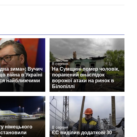
8 серпня
дна зима»: Вучич
На Сумщині помер чоловік,
що війна в Україні
поранений внаслідок
ся найближчими
ворожої атаки на ринок в
Білопіллі
у німецького
8 серпня
встановили
ЄС виділив додаткові 30