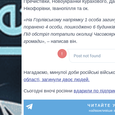
Пречистівки, Новоукраїнки Курахового, Да
Нікофорівки, Іванопілля та ок.
«На Горлівському напрямку 1 особа загин
поранено 4 особи, пошкоджено 6 будинків, 
Під обстріл потрапили околиці Часовояр
громади»
, – написав він.
Нагадаємо, минулої доби російські військ
області, загинули двоє людей.
Сьогодні вночі росіяни
вдарили по підпри
ЧИТАЙТЕ 
найважливіше в