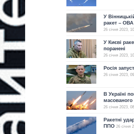
У Вінницькі
ракет – ОВА
26 січня 2023, 1
У Києві рак
поранені
26 січня 2023, 1
Росія запуст
26 січня 2023, 0
В Україні п
масованого 
26 січня 2023, 0
Ракетні уда
ППО
26 січня 