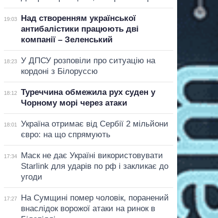
Над створенням української
19:03
антибалістики працюють дві
компанії – Зеленський
У ДПСУ розповіли про ситуацію на
18:23
кордоні з Білоруссю
Туреччина обмежила рух суден у
18:12
Чорному морі через атаки
Україна отримає від Сербії 2 мільйони
18:01
євро: на що спрямують
Маск не дає Україні використовувати
17:34
Starlink для ударів по рф і закликає до
угоди
На Сумщині помер чоловік, поранений
17:27
внаслідок ворожої атаки на ринок в