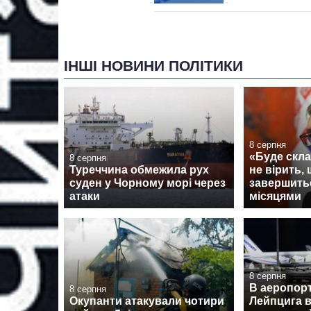
ІНШІ НОВИНИ ПОЛІТИКИ
8 серпня
«Буде скла
8 серпня
Туреччина обмежила рух
не вірить, 
суден у Чорному морі через
завершить
атаки
місяцями
8 серпня
В аеропорт
8 серпня
Окупанти атакували чотири
Лейпцига 