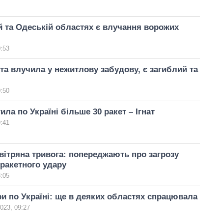
й та Одеській областях є влучання ворожих
0:53
ета влучила у нежитлову забудову, є загиблий та
0:50
ила по Україні більше 30 ракет – Ігнат
9:41
овітряна тривога: попереджають про загрозу
ракетного удару
8:05
ри по Україні: ще в деяких областях спрацювала
2023, 09:27