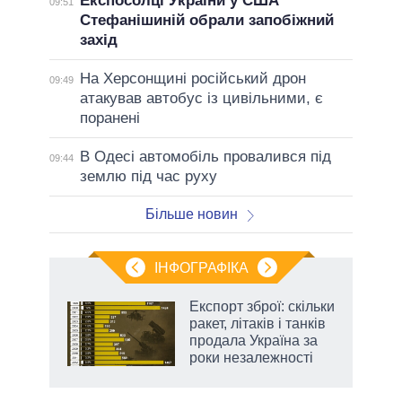
Експосолці України у США
09:51
Стефанішиній обрали запобіжний
захід
На Херсонщині російський дрон
09:49
атакував автобус із цивільними, є
поранені
В Одесі автомобіль провалився під
09:44
землю під час руху
Більше новин
ІНФОГРАФІКА
и на
Експорт зброї: скільки
ракет, літаків і танків
а
продала Україна за
роки незалежності