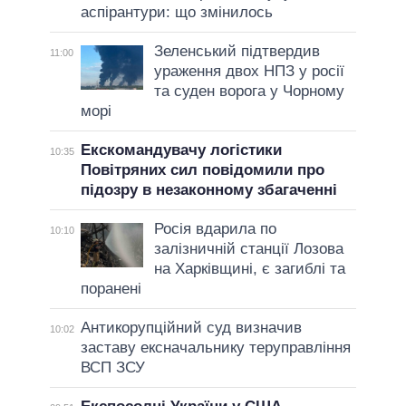
аспірантури: що змінилось
Зеленський підтвердив
11:00
ураження двох НПЗ у росії
та суден ворога у Чорному
морі
Екскомандувачу логістики
10:35
Повітряних сил повідомили про
підозру в незаконному збагаченні
Росія вдарила по
10:10
залізничній станції Лозова
на Харківщині, є загиблі та
поранені
Антикорупційний суд визначив
10:02
заставу ексначальнику теруправління
ВСП ЗСУ