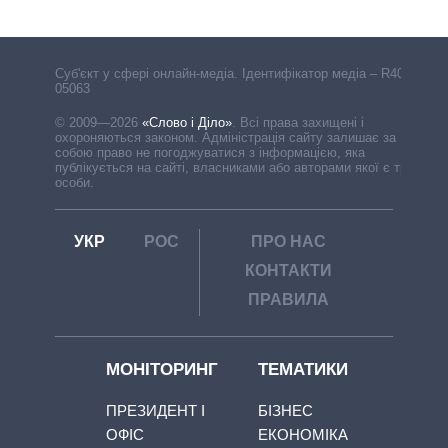
Cуб'єкт у сфері онлайн-медіа. Ідентифікатор медіа – R40-
05063
© 2009—2026
«Слово і Діло»
.
Всі права захищені і
охороняються законом. Адміністрація сайту залишає за
собою право не погоджуватися з інформацією, яка
публікується на сайті, власниками або авторами якої є треті
особи.
УКР
РОС
ПРО НАС
КОНТАКТИ
ПРАВИЛА
МОНІТОРИНГ
ТЕМАТИКИ
ПРЕЗИДЕНТ І
БІЗНЕС
ОФІС
ЕКОНОМІКА