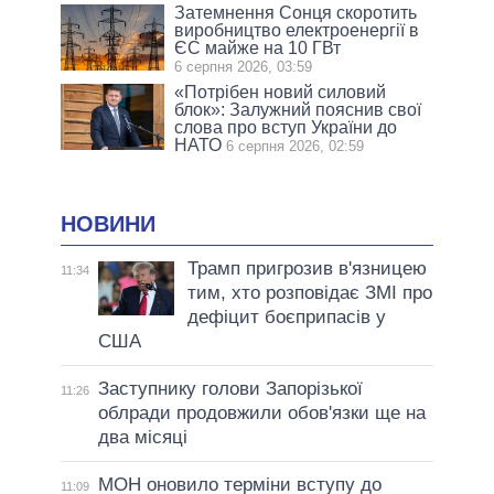
Затемнення Сонця скоротить
виробництво електроенергії в
ЄС майже на 10 ГВт
6 серпня 2026, 03:59
«Потрібен новий силовий
блок»: Залужний пояснив свої
слова про вступ України до
НАТО
6 серпня 2026, 02:59
НОВИНИ
Трамп пригрозив в'язницею
11:34
тим, хто розповідає ЗМІ про
дефіцит боєприпасів у
США
Заступнику голови Запорізької
11:26
облради продовжили обов'язки ще на
два місяці
МОН оновило терміни вступу до
11:09