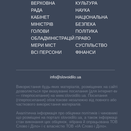
ВЕРХОВНА
КУЛЬТУРА
РАДА
НАУКА
КАБІНЕТ
НАЦІОНАЛЬНА
МІНІСТРІВ
БЕЗПЕКА
ГОЛОВИ
ПОЛІТИКА
ОБЛАДМІНІСТРАЦІЙ
ПРАВО
МЕРИ МІСТ
СУСПІЛЬСТВО
ВСІ ПЕРСОНИ
ФІНАНСИ
info@slovoidilo.ua
Використання будь-яких матеріалів, розміщених на сайті,
дозволяється при вказуванні посилання (для інтернет-видань
— гіперпосилання) на www.slovoidilo.ua. Посилання
(гіперпосилання) обов’язкове незалежно від повного або
часткового використання матеріалів.
Аналітична інформація про обіцянки політиків і чиновників,
що розміщені на порталі slovoidilo.ua, а також інформація про
стан виконання цих обіцянок, зібрана й опрацьована ТОВ «ІА
Слово і Діло» і є власністю ТОВ «ІА Слово і Діло».