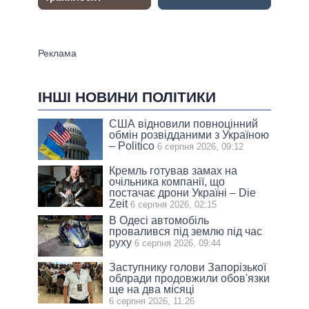
ІНШІ НОВИНИ ПОЛІТИКИ
США відновили повноцінний
обмін розвідданими з Україною
– Politico
6 серпня 2026, 09:12
Кремль готував замах на
очільника компанії, що
постачає дрони Україні – Die
Zeit
6 серпня 2026, 02:15
В Одесі автомобіль
провалився під землю під час
руху
6 серпня 2026, 09:44
Заступнику голови Запорізької
облради продовжили обов'язки
ще на два місяці
6 серпня 2026, 11:26