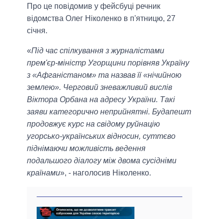
Про це повідомив у фейсбуці речник
відомства Олег Ніколенко в п'ятницю, 27
січня.
«
Під час спілкування з журналістами
прем'єр-міністр Угорщини порівняв Україну
з «Афганістаном» та назвав її «нічийною
землею». Черговий зневажливий вислів
Віктора Орбана на адресу України. Такі
заяви категорично неприйнятні. Будапешт
продовжує курс на свідому руйнацію
угорсько-українських відносин, суттєво
піднімаючи можливість ведення
подальшого діалогу між двома сусідніми
країнами
», - наголосив Ніколенко.