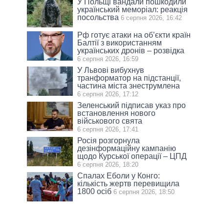
У Польщі вандали пошкодили
український меморіал: реакція
посольства
6 серпня 2026, 16:42
Рф готує атаки на об’єкти країн
Балтії з використанням
українських дронів – розвідка
6 серпня 2026, 16:59
У Львові вибухнув
транформатор на підстанції,
частина міста знеструмлена
6 серпня 2026, 17:12
Зеленський підписав указ про
встановлення нового
військового свята
6 серпня 2026, 17:41
Росія розгорнула
дезінформаційну кампанію
щодо Курської операції – ЦПД
6 серпня 2026, 18:20
Спалах Еболи у Конго:
кількість жертв перевищила
1800 осіб
6 серпня 2026, 18:50