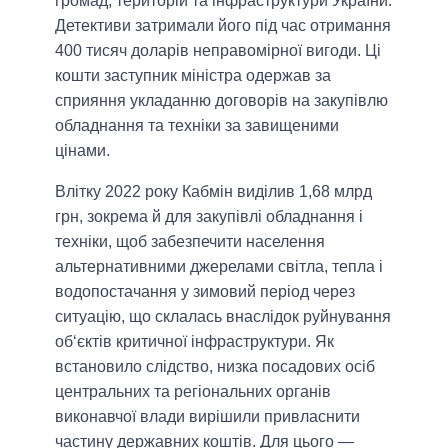
громад, територій та інфраструктури України.
Детективи затримали його під час отримання
400 тисяч доларів неправомірної вигоди. Ці
кошти заступник міністра одержав за
сприяння укладанню договорів на закупівлю
обладнання та техніки за завищеними
цінами.
Влітку 2022 року Кабмін виділив 1,68 млрд
грн, зокрема й для закупівлі обладнання і
техніки, щоб забезпечити населення
альтернативними джерелами світла, тепла і
водопостачання у зимовий період через
ситуацію, що склалась внаслідок руйнування
об‘єктів критичної інфраструктури. Як
встановило слідство, низка посадових осіб
центральних та регіональних органів
виконавчої влади вирішили привласнити
частину державних коштів. Для цього —