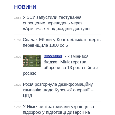
НОВИНИ
У ЗСУ запустили тестування
18:54
спрощених переведень через
«Армія+»: які підрозділи доступні
Спалах Еболи у Конго: кількість жертв
18:50
перевищила 1800 осіб
Як змінився
ІНФОГРАФІКА
18:20
бюджет Міністерства
оборони за 13 років війни з
росією
Росія розгорнула дезінформаційну
18:20
кампанію щодо Курської операції –
ЦПД
У Німеччині затримали українця за
17:52
підозрою у підготовці диверсії на