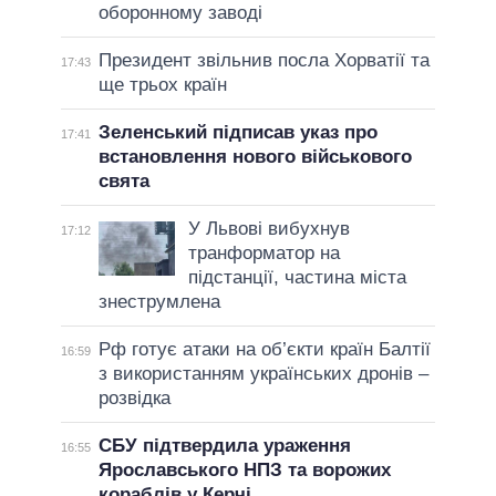
оборонному заводі
Президент звільнив посла Хорватії та
17:43
ще трьох країн
Зеленський підписав указ про
17:41
встановлення нового військового
свята
У Львові вибухнув
17:12
транформатор на
підстанції, частина міста
знеструмлена
Рф готує атаки на об’єкти країн Балтії
16:59
з використанням українських дронів –
розвідка
СБУ підтвердила ураження
16:55
Ярославського НПЗ та ворожих
кораблів у Керчі