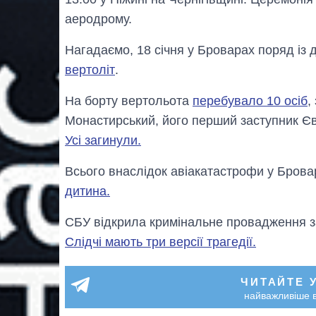
аеродрому.
Нагадаємо, 18 січня у Броварах поряд із
вертоліт
.
На борту вертольота
перебувало 10 осіб
,
Монастирський, його перший заступник Єв
Усі загинули.
Всього внаслідок авіакатастрофи у Брова
дитина.
СБУ відкрила кримінальне провадження з
Слідчі мають три версії трагедії.
ЧИТАЙТЕ 
найважливіше в