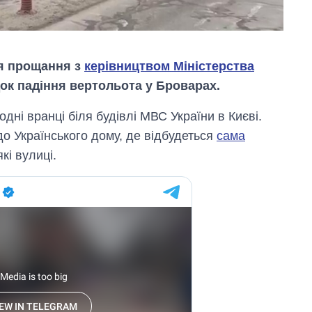
ія прощання з
керівництвом Міністерства
док падіння вертольота у Броварах.
дні вранці біля будівлі МВС України в Києві.
о Українського дому, де відбудеться
сама
кі вулиці.
Економіка ШІ-
гігантів: скільки
коштують і
заробляють