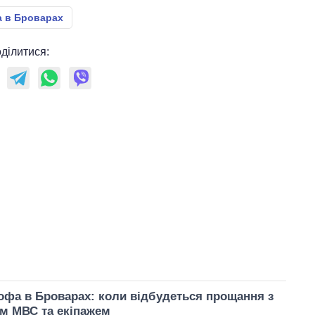
а в Броварах
ділитися:
офа в Броварах: коли відбудеться прощання з
м МВС та екіпажем