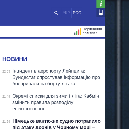
УКР
РОС
Порівняння
політиків
ЦІЙ
МЕРИ МІСТ
ВСІ ПЕРСОНИ
НОВИНИ
Інцидент в аеропорту Лейпцига:
22:03
Бундестаг спростував інформацію про
боєприпаси на борту літака
Окремі списки для зими і літа: Кабмін
21:49
змінить правила розподілу
електроенергії
Німецьке вантажне судно потрапило
21:29
під атаку дронів у Чорному морі –