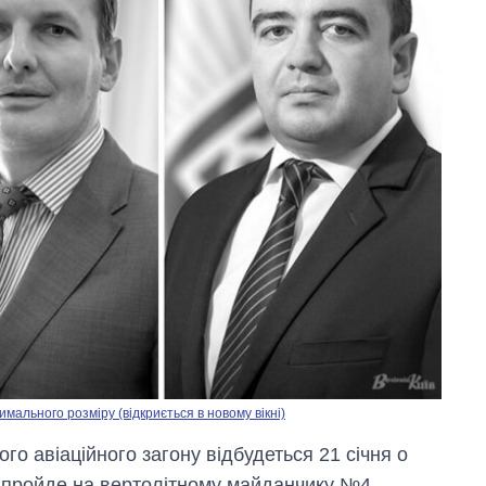
мального розміру (відкриється в новому вікні)
го авіаційного загону відбудеться 21 січня о
ія пройде на вертолітному майданчику №4