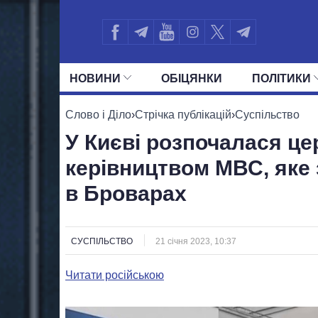
НОВИНИ
ОБIЦЯНКИ
ПОЛIТИКИ
УСІ ПОЛІТИКИ
ПРЕЗИДЕНТ І ОФ
Слово і Діло
›
Стрічка публікацій
›
Суспільство
У Києві розпочалася ц
керівництвом МВС, яке 
в Броварах
СУСПІЛЬСТВО
21 січня 2023, 10:37
Читати російською