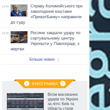
Справу Коломойського про
19:34
заволодіння коштами
«ПриватБанку» направили
до суду
Росіяни завдали удару по
19:30
сортувальному центру
Укрпошти у Павлограді, є
жертви
Більше новин
ІНФОГРАФІКА
Вісім масованих
ударів по Україні
за літо: Київ та
область стали