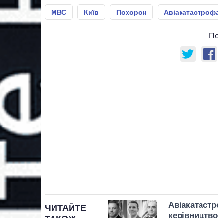
МВС
Київ
Похорон
Авіакатастроф
По
Авіакатастр
ЧИТАЙТЕ
керівництво