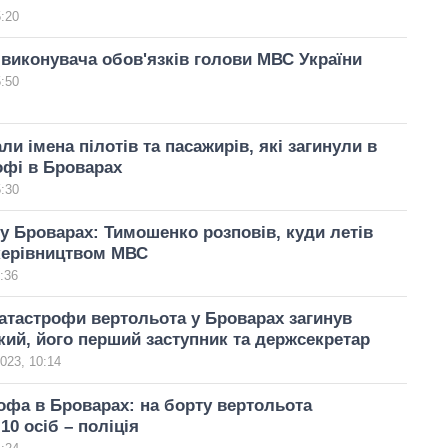
5:20
виконувача обов'язків голови МВС України
5:50
ли імена пілотів та пасажирів, які загинули в
офі в Броварах
5:30
у Броварах: Тимошенко розповів, куди летів
 керівництвом МВС
:36
атастрофи вертольота у Броварах загинув
ий, його перший заступник та держсекретар
2023, 10:14
офа в Броварах: на борту вертольота
10 осіб – поліція