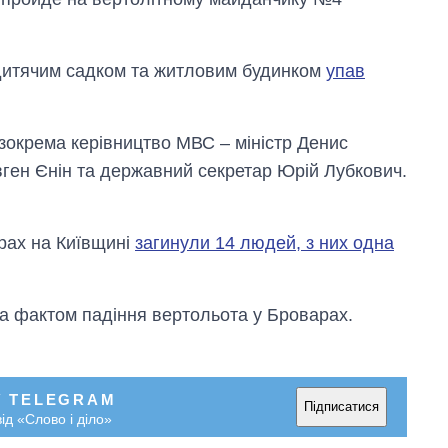
 дитячим садком та житловим будинком
упав
 зокрема керівництво МВС – міністр Денис
ген Єнін та державний секретар Юрій Лубкович.
рах на Київщині
загинули 14 людей, з них одна
а фактом падіння вертольота у Броварах.
У TELEGRAM
Підписатися
ід «Слово і діло»