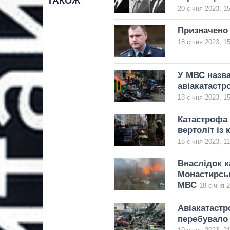
ТАКОЖ
20 січня 2023, 1
Призначено 
18 січня 2023, 1
У МВС назва
авіакатастр
18 січня 2023, 1
Катастрофа 
вертоліт із
18 січня 2023, 11
Внаслідок к
Монастирськ
МВС
18 січня 
Авіакатастр
перебувало 