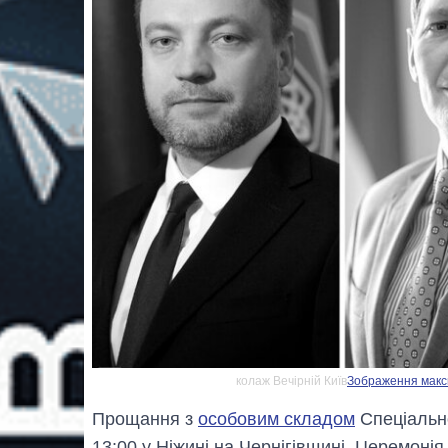
колаж Вечірній Київ
Зображення макси
Прощання з
особовим складом
Спеціально
13:00 у Ніжині на Чернігівщині. Церемон