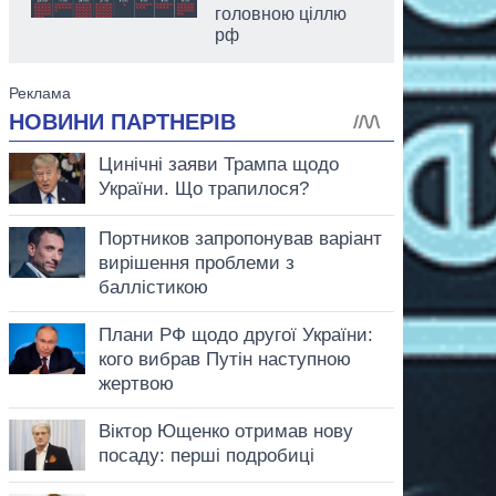
головною ціллю
рф