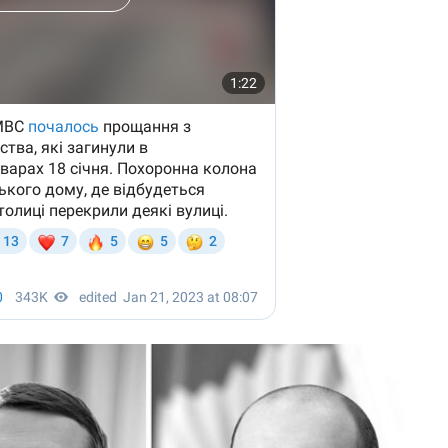
OpenAI та
Anthropic