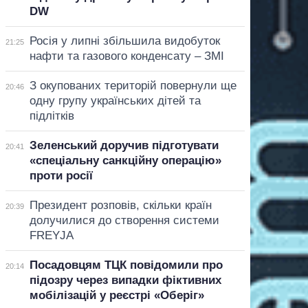
DW
Росія у липні збільшила видобуток
21:25
нафти та газового конденсату – ЗМІ
З окупованих територій повернули ще
20:46
одну групу українських дітей та
підлітків
Зеленський доручив підготувати
20:41
«спеціальну санкційну операцію»
проти росії
Президент розповів, скільки країн
20:39
долучилися до створення системи
FREYJA
Посадовцям ТЦК повідомили про
20:14
підозру через випадки фіктивних
мобілізацій у реєстрі «Оберіг»