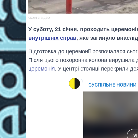
скрін з відео
У суботу, 21 січня, проходить церемон
внутрішніх справ
, яке загинуло внаслі
Підготовка до церемонії розпочалася сього
Після цього похоронна колона вирушила д
церемонія
. У центрі столиці перекрили дея