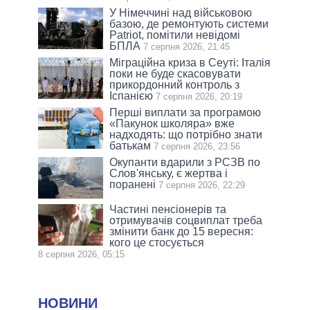
У Німеччині над військовою
базою, де ремонтують системи
Patriot, помітили невідомі
БПЛА
7 серпня 2026, 21:45
Міграційна криза в Сеуті: Італія
поки не буде скасовувати
прикордонний контроль з
Іспанією
7 серпня 2026, 20:19
Перші виплати за програмою
«Пакунок школяра» вже
надходять: що потрібно знати
батькам
7 серпня 2026, 23:56
Окупанти вдарили з РСЗВ по
Слов'янську, є жертва і
поранені
7 серпня 2026, 22:29
Частині пенсіонерів та
отримувачів соцвиплат треба
змінити банк до 15 вересня:
кого це стосується
8 серпня 2026, 05:15
НОВИНИ