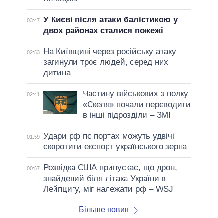
У Києві після атаки балістикою у
03:47
двох районах сталися пожежі
На Київщині через російську атаку
02:53
загинули троє людей, серед них
дитина
Частину військових з полку
02:41
«Скеля» почали переводити
в інші підрозділи – ЗМІ
Удари рф по портах можуть удвічі
01:59
скоротити експорт українського зерна
Розвідка США припускає, що дрон,
00:57
знайдений біля літака України в
Лейпцигу, міг належати рф – WSJ
Більше новин