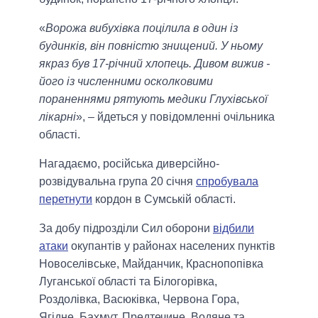
«
Ворожа вибухівка поцілила в один із
будинків, він повністю знищений. У ньому
якраз був 17-річний хлопець. Дивом вижив -
його із численними осколковими
пораненнями рятують медики Глухівської
лікарні
», – йдеться у повідомленні очільника
області.
Нагадаємо, російська диверсійно-
розвідувальна група 20 січня
спробувала
перетнути
кордон в Сумській області.
За добу підрозділи Сил оборони
відбили
атаки
окупантів у районах населених пунктів
Новоселівське, Майданчик, Краснопопівка
Луганської області та Білогорівка,
Роздолівка, Васюківка, Червона Гора,
Ягідне, Бахмут, Предтечине, Водяне та