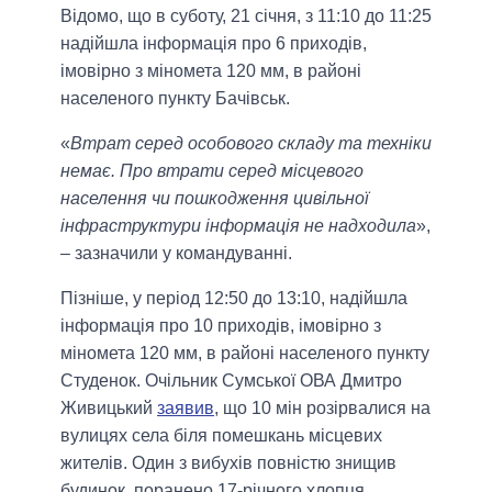
Відомо, що в суботу, 21 січня, з 11:10 до 11:25
надійшла інформація про 6 приходів,
імовірно з міномета 120 мм, в районі
населеного пункту Бачівськ.
«
Втрат серед особового складу та техніки
немає. Про втрати серед місцевого
населення чи пошкодження цивільної
інфраструктури інформація не надходила
»,
– зазначили у командуванні.
Пізніше, у період 12:50 до 13:10, надійшла
інформація про 10 приходів, імовірно з
міномета 120 мм, в районі населеного пункту
Студенок. Очільник Сумської ОВА Дмитро
Живицький
заявив
, що 10 мін розірвалися на
вулицях села біля помешкань місцевих
жителів. Один з вибухів повністю знищив
будинок, поранено 17-річного хлопця.