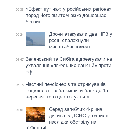
«Ефект путіна»: у російських регіонах
09:33
перед його візитом різко дешевшає
бензин
Дрони атакували два НПЗ у
09:24
росії, спалахнули
масштабні пожежі
Зеленський та Сибіга відреагували на
08:47
ухвалення «пекельних санкцій» проти
рф
Частині пенсіонерів та отримувачів
05:15
соцвиплат треба змінити банк до 15
вересня: кого це стосується
Серед загиблих 4-річна
04:51
дитина: у ДСНС уточнили
наслідки обстрілу на
Київщині