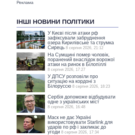
ІНШІ НОВИНИ ПОЛІТИКИ
У Києві після атаки рф
зафіксували забруднення
озера Кирилівське та струмка
Сирець
8 серпня 2026, 21:12
На Сумщині помер чоловік,
поранений внаслідок ворожої
атаки на ринок в Білопіллі
8 серпня 2026, 17:27
У ДПСУ розповіли про
ситуацію на кордоні з
Білоруссю
8 серпня 2026, 18:23
Сербія допоможе відбудувати
одне з українських міст
8 серпня 2026, 16:48
Маск не дає Україні
використовувати Starlink для
ударів по рф і закликає до
угоди
8 серпня 2026, 17:34