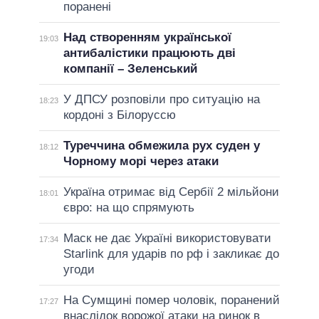
поранені
Над створенням української
19:03
антибалістики працюють дві
компанії – Зеленський
У ДПСУ розповіли про ситуацію на
18:23
кордоні з Білоруссю
Туреччина обмежила рух суден у
18:12
Чорному морі через атаки
Україна отримає від Сербії 2 мільйони
18:01
євро: на що спрямують
Маск не дає Україні використовувати
17:34
Starlink для ударів по рф і закликає до
угоди
На Сумщині помер чоловік, поранений
17:27
внаслідок ворожої атаки на ринок в