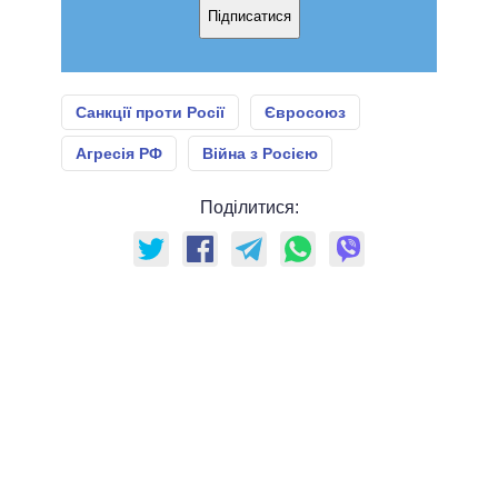
Підписатися
Санкції проти Росії
Євросоюз
Агресія РФ
Війна з Росією
Поділитися: