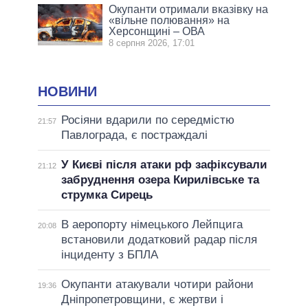
Окупанти отримали вказівку на
«вільне полювання» на
Херсонщині – ОВА
8 серпня 2026, 17:01
НОВИНИ
Росіяни вдарили по середмістю
21:57
Павлограда, є постраждалі
У Києві після атаки рф зафіксували
21:12
забруднення озера Кирилівське та
струмка Сирець
В аеропорту німецького Лейпцига
20:08
встановили додатковий радар після
інциденту з БПЛА
Окупанти атакували чотири райони
19:36
Дніпропетровщини, є жертви і