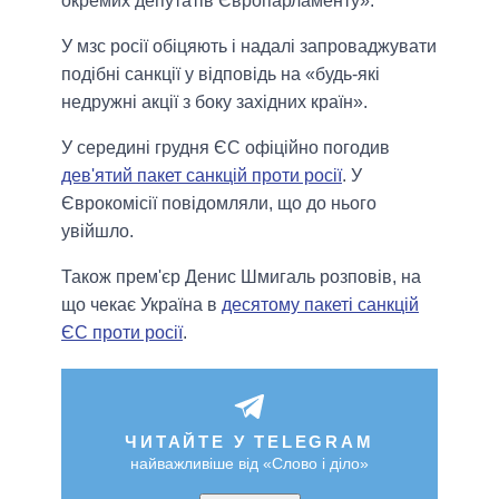
окремих депутатів Європарламенту».
У мзс росії обіцяють і надалі запроваджувати
подібні санкції у відповідь на «будь-які
недружні акції з боку західних країн».
У середині грудня ЄС офіційно погодив
дев'ятий пакет санкцій проти росії
. У
Єврокомісії повідомляли, що до нього
увійшло.
Також прем'єр Денис Шмигаль розповів, на
що чекає Україна в
десятому пакеті санкцій
ЄС проти росії
.
ЧИТАЙТЕ У TELEGRAM
найважливіше від «Слово і діло»