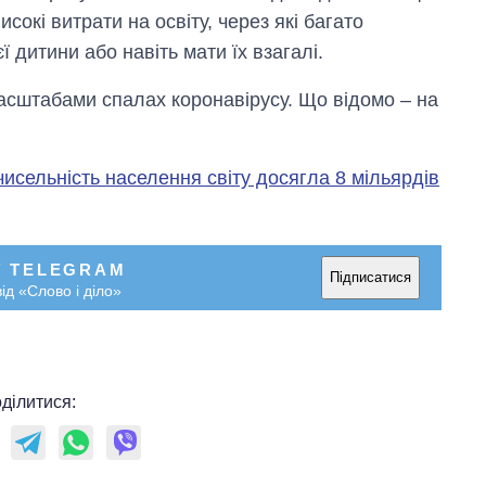
рф
исокі витрати на освіту, через які багато
 дитини або навіть мати їх взагалі.
масштабами спалах коронавірусу. Що відомо – на
чисельність населення світу досягла 8 мільярдів
У TELEGRAM
Підписатися
ід «Слово і діло»
ділитися: