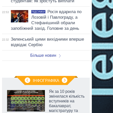
студентам: як зростуть виплати
Росія вдарила по
ПІДСУМКИ
22:53
Лозовій і Павлограду, а
Стефанішиній обрали
запобіжний захід. Головне за день
Зеленський цими вихідними вперше
22:32
відвідає Сербію
Більше новин
ІНФОГРАФІКА
Як за 10 років
змінилася кількість
вступників на
бакалаврат,
магістратуру та