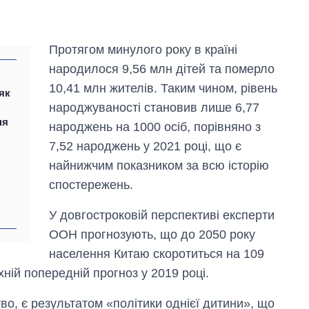
Протягом минулого року в країні
народилося 9,56 млн дітей та померло
10,41 млн жителів. Таким чином, рівень
як
народжуваності становив лише 6,77
ня
народжень на 1000 осіб, порівняно з
7,52 народжень у 2021 році, що є
найнижчим показником за всю історію
спостережень.
У довгостроковій перспективі експерти
ООН прогнозують, що до 2050 року
Вісім масованих
населення Китаю скоротиться на 109
ударів по Україні
хній попередній прогноз у 2019 році.
за літо: Київ та
область стали
головною ціллю
во, є результатом «політики однієї дитини», що