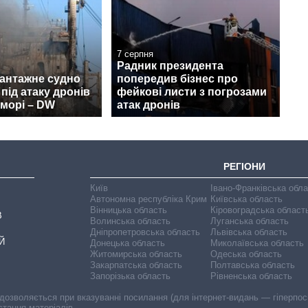
7 серпня
Радник президента
вантажне судно
попередив бізнес про
під атаку дронів
фейкові листи з погрозами
морі – DW
атак дронів
РЕГІОНИ
Київ
Івано-Франківська обл
Автономна республіка Крим
Київська область
Вінницька область
Кіровоградська област
В
Волинська область
Луганська область
Дніпропетровська область
Львівська область
Й
Донецька область
Миколаївська область
Житомирська область
Одеська область
Закарпатська область
Полтавська область
Запорізька область
Рівненська область
 дозволяється при вказуванні посилання (для інтернет-видань — гіперпоси
стання матеріалів.