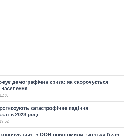
рожує демографічна криза: як скорочується
 населення
11:30
рогнозують катастрофічне падіння
сті в 2023 році
19:52
корочується: в ООН повідомили, скільки буде