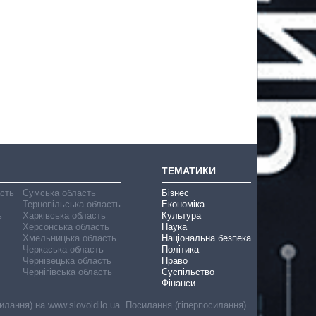
ТЕМАТИКИ
асть
Сумська область
Бізнес
Тернопільська область
Економіка
ь
Харківська область
Культура
Херсонська область
Наука
Хмельницька область
Національна безпека
Черкаська область
Політика
Чернівецька область
Право
Чернігівська область
Суспільство
Фінанси
лання) на www.slovoidilo.ua. Посилання (гіперпосилання)