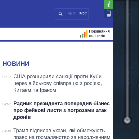
УКР
РОС
Порівняння
політиків
ЦІЙ
МЕРИ МІСТ
ВСІ ПЕРСОНИ
НОВИНИ
США розширили санкції проти Куби
05:17
через військову співпрацю з росією,
Китаєм та Іраном
Радник президента попередив бізнес
04:57
про фейкові листи з погрозами атак
дронів
Трамп підписав укази, які обмежують
04:39
право на громадянство за народженням