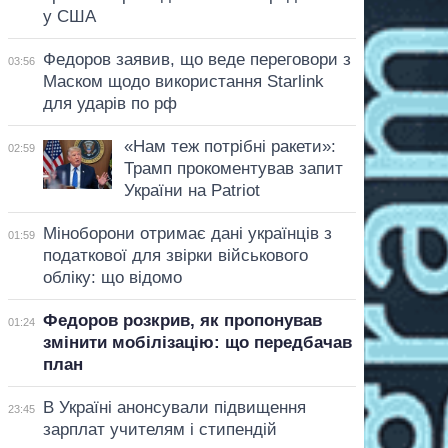
у США
Федоров заявив, що веде переговори з
03:56
Маском щодо використання Starlink
для ударів по рф
«Нам теж потрібні ракети»:
02:59
Трамп прокоментував запит
України на Patriot
Міноборони отримає дані українців з
01:59
податкової для звірки військового
обліку: що відомо
Федоров розкрив, як пропонував
01:24
змінити мобілізацію: що передбачав
план
В Україні анонсували підвищення
23:45
зарплат учителям і стипендій