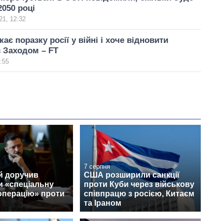
2050 році
21, 12:32
ає поразку росії у війні і хоче відновити
з Заходом – FT
:55
7 серпня
й доручив
США розширили санкції
и «спеціальну
проти Куби через військову
операцію» проти
співпрацю з росією, Китаєм
та Іраном