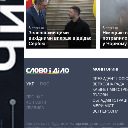
6 серпня
6 серпня
Зеленський цими
Німецьке 
вихідними вперше відвідає
потрапило 
Сербію
у Чорному 
МОНІТОРИНГ
ПРЕЗИДЕНТ І ОФІС
УКР
РОС
ВЕРХОВНА РАДА
КАБІНЕТ МІНІСТРІ
ГОЛОВИ
ПРО НАС
ОБЛАДМІНІСТРАЦІ
КОНТАКТИ
МЕРИ МІСТ
ПРАВИЛА
ВСІ ПЕРСОНИ
Використання будь-яких матеріалів, розміщених на сайті,
обов’язкове незалежно від повного або часткового викори