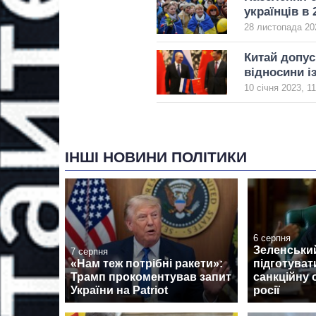
українців в 
28 листопада 20
Китай допуск
відносини і
10 січня 2023, 11
ІНШІ НОВИНИ ПОЛІТИКИ
6 серпня
Зеленськи
7 серпня
«Нам теж потрібні ракети»:
підготуват
Трамп прокоментував запит
санкційну 
України на Patriot
росії