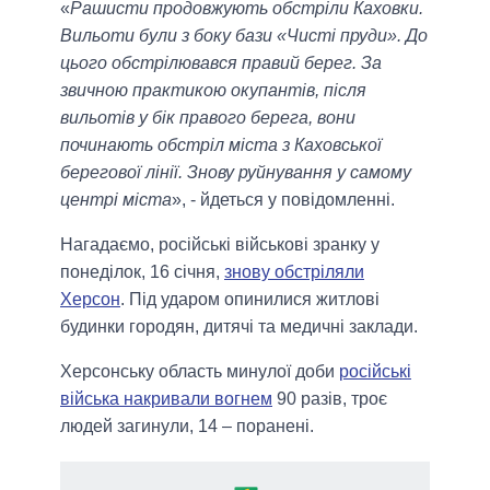
«
Рашисти продовжують обстріли Каховки.
Вильоти були з боку бази «Чисті пруди». До
цього обстрілювався правий берег. За
звичною практикою окупантів, після
вильотів у бік правого берега, вони
починають обстріл міста з Каховської
берегової лінії. Знову руйнування у самому
центрі міста
», - йдеться у повідомленні.
Нагадаємо, російські військові зранку у
понеділок, 16 січня,
знову обстріляли
Херсон
. Під ударом опинилися житлові
будинки городян, дитячі та медичні заклади.
Херсонську область минулої доби
російські
війська накривали вогнем
90 разів, троє
людей загинули, 14 – поранені.