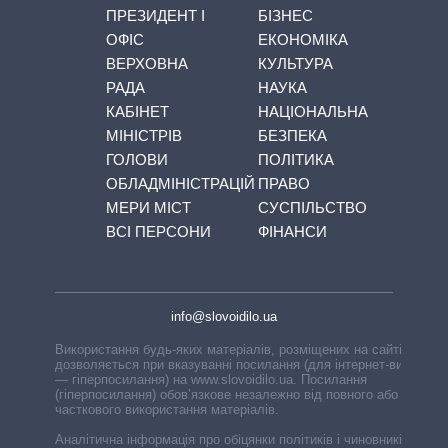
ПРЕЗИДЕНТ І
БІЗНЕС
ОФІС
ЕКОНОМІКА
ВЕРХОВНА
КУЛЬТУРА
РАДА
НАУКА
КАБІНЕТ
НАЦІОНАЛЬНА
МІНІСТРІВ
БЕЗПЕКА
ГОЛОВИ
ПОЛІТИКА
ОБЛАДМІНІСТРАЦІЙ
ПРАВО
МЕРИ МІСТ
СУСПІЛЬСТВО
ВСІ ПЕРСОНИ
ФІНАНСИ
info@slovoidilo.ua
Використання будь-яких матеріалів, розміщених на сайті,
дозволяється при вказуванні посилання (для інтернет-видань
— гіперпосилання) на www.slovoidilo.ua. Посилання
(гіперпосилання) обов’язкове незалежно від повного або
часткового використання матеріалів.
Аналітична інформація про обіцянки політиків і чиновників,