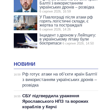
Балтії з використанням
українських дронів – розвідка
6 серпня 2026, 16:59
У Павлограді після атаки рф
горять логістичні склади, є
жертва та постраждалі
6 серпня 2026, 14:26
Інцидент з дроном у Лейпцигу:
в українському літаку були
боєприпаси
6 серпня 2026, 14:50
НОВИНИ
Рф готує атаки на об’єкти країн Балтії
16:59
з використанням українських дронів –
розвідка
СБУ підтвердила ураження
16:55
Ярославського НПЗ та ворожих
кораблів у Керчі