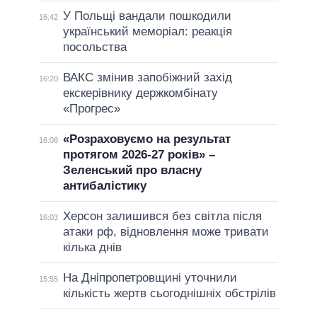
У Польщі вандали пошкодили
16:42
український меморіал: реакція
посольства
ВАКС змінив запобіжний захід
16:20
екскерівнику держкомбінату
«Прогрес»
«Розраховуємо на результат
16:08
протягом 2026-27 років» –
Зеленський про власну
антибалістику
Херсон залишився без світла після
16:03
атаки рф, відновлення може тривати
кілька днів
На Дніпропетровщині уточнили
15:55
кількість жертв сьогоднішніх обстрілів