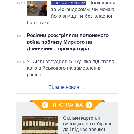
Полювання
АВТОРСЬКА КОЛОНКА
15:28
за «Іскандером»: чи можна
його знищити без власної
балістики
Росіяни розстріляли полоненого
15:15
воїна поблизу Мирного на
Донеччині – прокуратура
У Києві засудили жінку, яка підірвала
15:14
авто військового на замовлення
росіян
Більше новин
ІНФОГРАФІКА
ільки
Скільки картоплі
нків
вирощували в Україні
 за
до і під час великої