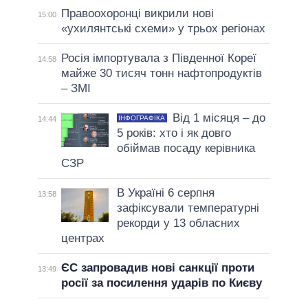
Правоохоронці викрили нові
15:00
«ухилянтські схеми» у трьох регіонах
Росія імпортувала з Південної Кореї
14:58
майже 30 тисяч тонн нафтопродуктів
– ЗМІ
Від 1 місяця – до
ІНФОГРАФІКА
14:44
5 років: хто і як довго
обіймав посаду керівника
СЗР
В Україні 6 серпня
13:58
зафіксували температурні
рекорди у 13 обласних
центрах
ЄС запровадив нові санкції проти
13:49
росії за посилення ударів по Києву