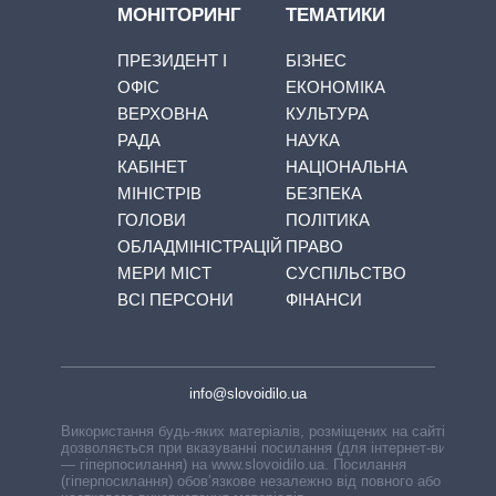
МОНІТОРИНГ
ТЕМАТИКИ
ПРЕЗИДЕНТ І
БІЗНЕС
ОФІС
ЕКОНОМІКА
ВЕРХОВНА
КУЛЬТУРА
РАДА
НАУКА
КАБІНЕТ
НАЦІОНАЛЬНА
МІНІСТРІВ
БЕЗПЕКА
ГОЛОВИ
ПОЛІТИКА
ОБЛАДМІНІСТРАЦІЙ
ПРАВО
МЕРИ МІСТ
СУСПІЛЬСТВО
ВСІ ПЕРСОНИ
ФІНАНСИ
info@slovoidilo.ua
Використання будь-яких матеріалів, розміщених на сайті,
дозволяється при вказуванні посилання (для інтернет-видань
— гіперпосилання) на www.slovoidilo.ua. Посилання
(гіперпосилання) обов’язкове незалежно від повного або