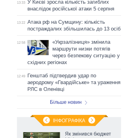
У Києві зросла кількість загиблих
13:33
внаслідок російської атаки 5 серпня
Атака рф на Сумщину: кількість
13:22
постраждалих збільшилась до 13 осіб
«Укрзалізниця» змінила
12:58
маршрути низки потягів
через безпекову ситуацію у
східних регіонах
Генштаб підтвердив удар по
12:49
аеродрому «Гвардійське» та ураження
РЛС в Оленівці
Більше новин
ІНФОГРАФІКА
Як змінився бюджет