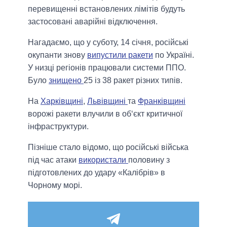
перевищенні встановлених лімітів будуть
застосовані аварійні відключення.
Нагадаємо, що у суботу, 14 січня, російські
окупанти знову
випустили ракети
по Україні.
У низці регіонів працювали системи ППО.
Було
знищено
25 із 38 ракет різних типів.
На
Харківщині
,
Львівщині
та
Франківщині
ворожі ракети влучили в об‘єкт критичної
інфраструктури.
Пізніше стало відомо, що російські війська
під час атаки
використали
половину з
підготовлених до удару «Калібрів» в
Чорному морі.