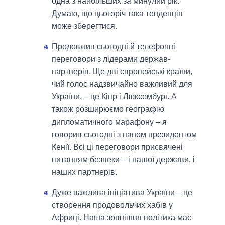
одна з найбільших за минулий рік.
Думаю, що цьогоріч така тенденція
може зберегтися.
Продовжив сьогодні й телефонні
переговори з лідерами держав-
партнерів. Ще дві європейські країни,
чий голос надзвичайно важливий для
України, – це Кіпр і Люксембург. А
також розширюємо географію
дипломатичного марафону – я
говорив сьогодні з паном президентом
Кенії. Всі ці переговори присвячені
питанням безпеки – і нашої держави, і
наших партнерів.
Дуже важлива ініціатива України – це
створення продовольчих хабів у
Африці. Наша зовнішня політика має