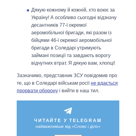
Дякую кожному й кожній, хто воює за
Україну! А особливо сьогодні відзначу
десантників 77-ї окремої
аеромобільної бригади, які разом із
бійцями 46-ї окремої аеромобільної
бригади в Соледарі утримують
займані позиції та завдають ворогу
відчутних втрат. Я дякую вам, хлопці!
Зазначимо, представник ЗСУ повідомив про
те, що в Соледарі військам росії
не вдається
прорвати оборону
і вийти в наш тил.
ЧИТАЙТЕ У TELEGRAM
найважливіше від «Слово і діло»