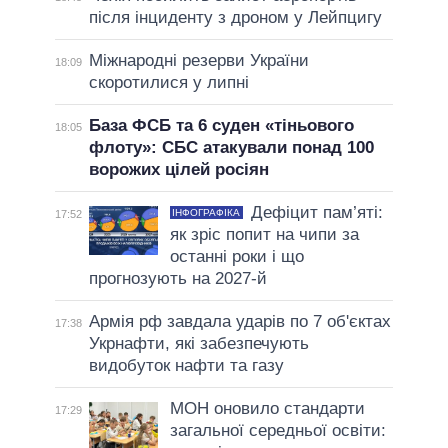
після інциденту з дроном у Лейпцигу
Міжнародні резерви України
18:09
скоротилися у липні
База ФСБ та 6 суден «тіньового
18:05
флоту»: СБС атакували понад 100
ворожих цілей росіян
Дефіцит пам’яті:
ІНФОГРАФІКА
17:52
як зріс попит на чипи за
останні роки і що
прогнозують на 2027-й
Армія рф завдала ударів по 7 об'єктах
17:38
Укрнафти, які забезпечують
видобуток нафти та газу
МОН оновило стандарти
17:29
загальної середньої освіти: