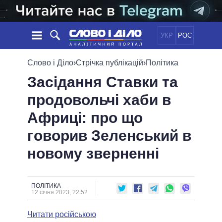
УКР
РОС
НОВИНИ
Слово і Діло
›
Стрічка публікацій
›
Політика
Засідання Ставки та
ОБIЦЯНКИ
СТРІЧКА
ПОЛІТИКА
продовольчі хаби в
ПОДІЇ
ЕКОНОМІКА
ПОЛIТИКИ
Африці: про що
СТАТТІ
СУСПІЛЬСТВО
ІНФОГРАФІКА
ДУМКИ
СВІТ
УСІ ПОЛІТИКИ
говорив Зеленський в
ОГЛЯДИ
ПРЕЗИДЕНТ І ОФІС
новому зверненні
ВІДЕО
ДАЙДЖЕСТИ
ВЕРХОВНА РАДА
ПІДТРИМАТИ
КАБІНЕТ МІНІСТРІВ
ГОЛОВИ ОБЛАДМІНІСТРАЦІЙ
ПОЛІТИКА
ПОРІВНЯННЯ ПОЛІТИКІВ
12 січня 2023, 22:52
МЕРИ МІСТ
Читати російською
ВСІ ПЕРСОНИ