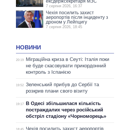
ексдержсекретаря МЗС
7 серпня 2026, 16:37
Чехія посилить захист
аеропортів після інциденту з
дроном у Лейпцигу
7 серпня 2026, 18:45
НОВИНИ
Міграційна криза в Сеуті: Італія поки
20:19
не буде скасовувати прикордонний
контроль з Іспанією
Зеленський прибув до Сербії та
19:52
розкрив плани свого візиту
В Одесі збільшилася кількість
19:17
постраждалих через російський
обстріл стадіону «Чорноморець»
Чехія посилить захист аеропортів
18:45