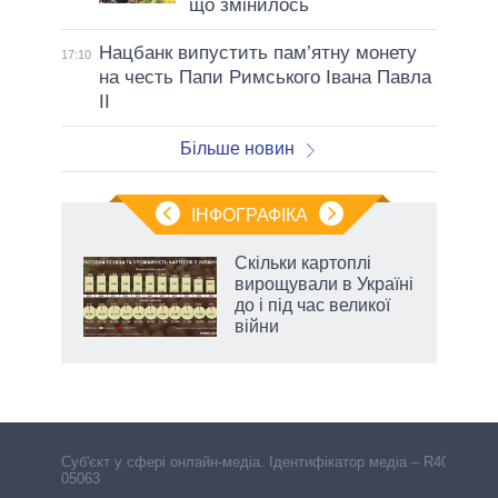
що змінилось
Нацбанк випустить пам’ятну монету
17:10
на честь Папи Римського Івана Павла
II
Більше новин
ІНФОГРАФІКА
Скільки картоплі
 за
вирощували в Україні
асть
до і під час великої
війни
Cуб'єкт у сфері онлайн-медіа. Ідентифікатор медіа – R40-
05063