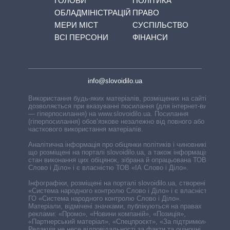
ГОЛОВИ
ПОЛІТИКА
ОБЛАДМІНІСТРАЦІЙ
ПРАВО
МЕРИ МІСТ
СУСПІЛЬСТВО
ВСІ ПЕРСОНИ
ФІНАНСИ
info@slovoidilo.ua
Використання будь-яких матеріалів, розміщених на сайті,
дозволяється при вказуванні посилання (для інтернет-видань
— гіперпосилання) на www.slovoidilo.ua. Посилання
(гіперпосилання) обов’язкове незалежно від повного або
часткового використання матеріалів.
Аналітична інформація про обіцянки політиків і чиновників,
що розміщені на порталі slovoidilo.ua, а також інформація про
стан виконання цих обіцянок, зібрана й опрацьована ТОВ «ІА
Слово і Діло» і є власністю ТОВ «ІА Слово і Діло».
Інфографіки, розміщені на порталі slovoidilo.ua, створені ГО
«Система народного контролю Слово і Діло» і є власністю
ГО «Система народного контролю Слово і Діло».
Матеріали, відмічені значками, публікуються на правах
реклами: «Промо», «Новини компаній», «Позиція»,
«Партнерський матеріал», «Спецпроєкт», «За підтримки».
Редакція не несе відповідальності за факти та оціночні