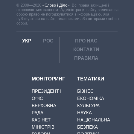
© 2009—2026
«Слово і Діло»
.
Всі права захищені і
охороняються законом. Адміністрація сайту залишає за
собою право не погоджуватися з інформацією, яка
публікується на сайті, власниками або авторами якої є треті
особи.
УКР
РОС
ПРО НАС
КОНТАКТИ
ПРАВИЛА
МОНІТОРИНГ
ТЕМАТИКИ
ПРЕЗИДЕНТ І
БІЗНЕС
ОФІС
ЕКОНОМІКА
ВЕРХОВНА
КУЛЬТУРА
РАДА
НАУКА
КАБІНЕТ
НАЦІОНАЛЬНА
МІНІСТРІВ
БЕЗПЕКА