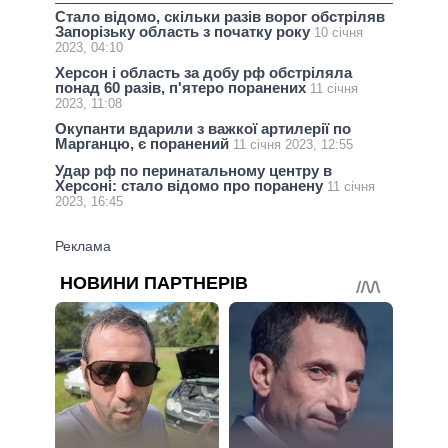
Стало відомо, скільки разів ворог обстріляв
Запорізьку область з початку року
10 січня
2023, 04:10
Херсон і область за добу рф обстріляла
понад 60 разів, п'ятеро поранених
11 січня
2023, 11:08
Окупанти вдарили з важкої артилерії по
Марганцю, є поранений
11 січня 2023, 12:55
Удар рф по перинатальному центру в
Херсоні: стало відомо про поранену
11 січня
2023, 16:45