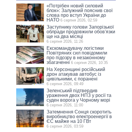
«Потрібен новий силовий
блок»: Залужний пояснив свої
слова про вступ України до
НАТО
6 серпня 2026, 02:59
Заступнику голови Запорізької
облради продовжили обов'язки
ще на два місяці
6 серпня 2026, 11:26
Екскомандувачу логістики
Повітряних сил повідомили
про підозру в незаконному
збагаченні
6 серпня 2026, 10:35
На Херсонщині російський
дрон атакував автобус із
цивільними, є поранені
6 серпня 2026, 09:49
Зеленський підтвердив
ураження двох НПЗ у росії та
суден ворога у Чорному морі
6 серпня 2026, 11:00
Затемнення Сонця скоротить
виробництво електроенергії в
ЄС майже на 10 ГВт
6 серпня 2026, 03:59