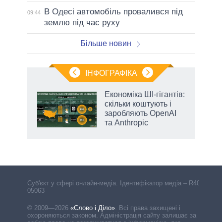
В Одесі автомобіль провалився під
09:44
землю під час руху
Більше новин
ІНФОГРАФІКА
Економіка ШІ-гігантів:
раїні
скільки коштують і
ої
заробляють OpenAI
та Anthropic
Cуб'єкт у сфері онлайн-медіа. Ідентифікатор медіа – R40-
05063
© 2009—2026
«Слово і Діло»
.
Всі права захищені і
охороняються законом. Адміністрація сайту залишає за