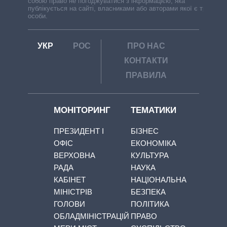
собою право не погоджуватися з інформацією, яка
публікується на сайті, власниками або авторами якої є треті
особи.
УКР
РОС
ПРО НАС
КОНТАКТИ
ПРАВИЛА
МОНІТОРИНГ
ТЕМАТИКИ
ПРЕЗИДЕНТ І
БІЗНЕС
ОФІС
ЕКОНОМІКА
ВЕРХОВНА
КУЛЬТУРА
РАДА
НАУКА
КАБІНЕТ
НАЦІОНАЛЬНА
МІНІСТРІВ
БЕЗПЕКА
ГОЛОВИ
ПОЛІТИКА
ОБЛАДМІНІСТРАЦІЙ
ПРАВО