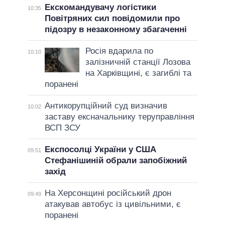
Екскомандувачу логістики
10:35
Повітряних сил повідомили про
підозру в незаконному збагаченні
Росія вдарила по
10:10
залізничній станції Лозова
на Харківщині, є загиблі та
поранені
Антикорупційний суд визначив
10:02
заставу ексначальнику теруправління
ВСП ЗСУ
Експосолці України у США
09:51
Стефанішиній обрали запобіжний
захід
На Херсонщині російський дрон
09:49
атакував автобус із цивільними, є
поранені