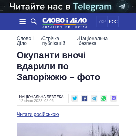
УКР
РОС
НОВИНИ
Слово і
›
Стрічка
›
Національна
Діло
публікацій
безпека
ОБIЦЯНКИ
СТРІЧКА
ПОЛІТИКА
Окупанти вночі
ПОДІЇ
ЕКОНОМІКА
вдарили по
ПОЛIТИКИ
СТАТТІ
СУСПІЛЬСТВО
Запоріжжю – фото
ІНФОГРАФІКА
ДУМКИ
СВІТ
УСІ ПОЛІТИКИ
ОГЛЯДИ
ПРЕЗИДЕНТ І ОФІС
ВІДЕО
ДАЙДЖЕСТИ
ВЕРХОВНА РАДА
НАЦІОНАЛЬНА БЕЗПЕКА
12 січня 2023, 08:06
ПІДТРИМАТИ
КАБІНЕТ МІНІСТРІВ
ГОЛОВИ ОБЛАДМІНІСТРАЦІЙ
Читати російською
ПОРІВНЯННЯ ПОЛІТИКІВ
МЕРИ МІСТ
ВСІ ПЕРСОНИ