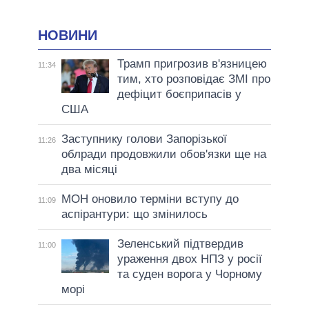
НОВИНИ
Трамп пригрозив в'язницею
11:34
тим, хто розповідає ЗМІ про
дефіцит боєприпасів у
США
Заступнику голови Запорізької
11:26
облради продовжили обов'язки ще на
два місяці
МОН оновило терміни вступу до
11:09
аспірантури: що змінилось
Зеленський підтвердив
11:00
ураження двох НПЗ у росії
та суден ворога у Чорному
морі