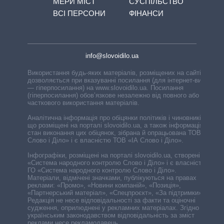
МЕРИ МІСТ
СУСПІЛЬСТВО
ВСІ ПЕРСОНИ
ФІНАНСИ
info@slovoidilo.ua
Використання будь-яких матеріалів, розміщених на сайті,
дозволяється при вказуванні посилання (для інтернет-видань
— гіперпосилання) на www.slovoidilo.ua. Посилання
(гіперпосилання) обов’язкове незалежно від повного або
часткового використання матеріалів.
Аналітична інформація про обіцянки політиків і чиновників,
що розміщені на порталі slovoidilo.ua, а також інформація про
стан виконання цих обіцянок, зібрана й опрацьована ТОВ «ІА
Слово і Діло» і є власністю ТОВ «ІА Слово і Діло».
Інфографіки, розміщені на порталі slovoidilo.ua, створені ГО
«Система народного контролю Слово і Діло» і є власністю
ГО «Система народного контролю Слово і Діло».
Матеріали, відмічені значками, публікуються на правах
реклами: «Промо», «Новини компаній», «Позиція»,
«Партнерський матеріал», «Спецпроєкт», «За підтримки».
Редакція не несе відповідальності за факти та оціночні
судження, оприлюднені у рекламних матеріалах. Згідно з
українським законодавством відповідальність за зміст
реклами несе рекламодавець.