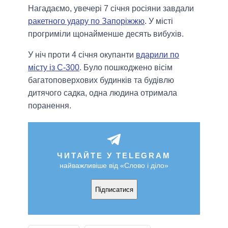
Нагадаємо, увечері 7 січня росіяни завдали
ракетного удару по Запоріжжю
. У місті
прогриміли щонайменше десять вибухів.
У ніч проти 4 січня окупанти
вдарили по
місту із С-300
. Було пошкоджено вісім
багатоповерхових будинків та будівлю
дитячого садка, одна людина отримала
поранення.
ЧИТАЙТЕ У TELEGRAM
найважливіше від «Слово і діло»
Підписатися