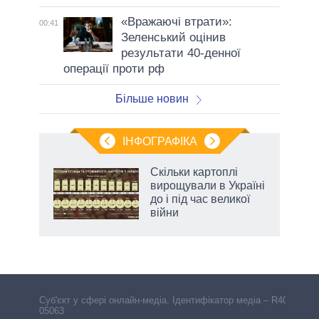
«Вражаючі втрати»:
00:41
Зеленський оцінив
результати 40-денної
операції проти рф
Більше новин
ІНФОГРАФІКА
Скільки картоплі
ть
вирощували в Україні
до і під час великої
війни
Cуб'єкт у сфері онлайн-медіа. Ідентифікатор медіа – R40-
05063