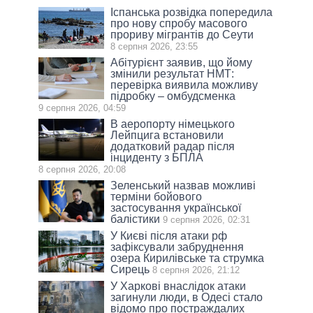
Іспанська розвідка попередила
про нову спробу масового
прориву мігрантів до Сеути
8 серпня 2026, 23:55
Абітурієнт заявив, що йому
змінили результат НМТ:
перевірка виявила можливу
підробку – омбудсменка
9 серпня 2026, 04:59
В аеропорту німецького
Лейпцига встановили
додатковий радар після
інциденту з БПЛА
8 серпня 2026, 20:08
Зеленський назвав можливі
терміни бойового
застосування української
балістики
9 серпня 2026, 02:31
У Києві після атаки рф
зафіксували забруднення
озера Кирилівське та струмка
Сирець
8 серпня 2026, 21:12
У Харкові внаслідок атаки
загинули люди, в Одесі стало
відомо про постраждалих