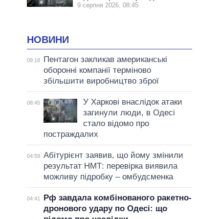
9 серпня 2026, 08:45
НОВИНИ
Пентагон закликав американські
09:18
оборонні компанії терміново
збільшити виробництво зброї
У Харкові внаслідок атаки
08:45
загинули люди, в Одесі
стало відомо про
постраждалих
Абітурієнт заявив, що йому змінили
04:59
результат НМТ: перевірка виявила
можливу підробку – омбудсменка
Рф завдала комбінованого ракетно-
04:41
дронового удару по Одесі: що