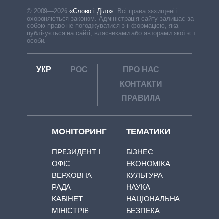
© 2009—2026
«Слово і Діло»
.
Всі права захищені і
охороняються законом. Адміністрація сайту залишає за
собою право не погоджуватися з інформацією, яка
публікується на сайті, власниками або авторами якої є треті
особи.
УКР
РОС
ПРО НАС
КОНТАКТИ
ПРАВИЛА
МОНІТОРИНГ
ТЕМАТИКИ
ПРЕЗИДЕНТ І
БІЗНЕС
ОФІС
ЕКОНОМІКА
ВЕРХОВНА
КУЛЬТУРА
РАДА
НАУКА
КАБІНЕТ
НАЦІОНАЛЬНА
МІНІСТРІВ
БЕЗПЕКА