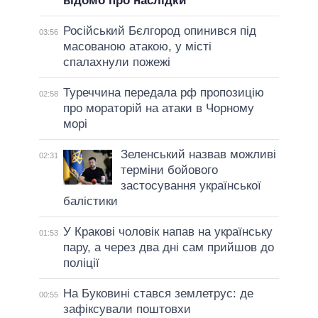
відомо про наслідки
Російський Бєлгород опинився під
03:56
масованою атакою, у місті
спалахнули пожежі
Туреччина передала рф пропозицію
02:58
про мораторій на атаки в Чорному
морі
Зеленський назвав можливі
02:31
терміни бойового
застосування української
балістики
У Кракові чоловік напав на українську
01:53
пару, а через два дні сам прийшов до
поліції
На Буковині стався землетрус: де
00:55
зафіксували поштовхи