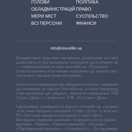
ГОЛОВИ
ПОЛІТИКА
ОБЛАДМІНІСТРАЦІЙ
ПРАВО
МЕРИ МІСТ
СУСПІЛЬСТВО
ВСІ ПЕРСОНИ
ФІНАНСИ
info@slovoidilo.ua
Використання будь-яких матеріалів, розміщених на сайті,
дозволяється при вказуванні посилання (для інтернет-видань
— гіперпосилання) на www.slovoidilo.ua. Посилання
(гіперпосилання) обов’язкове незалежно від повного або
часткового використання матеріалів.
Аналітична інформація про обіцянки політиків і чиновників,
що розміщені на порталі slovoidilo.ua, а також інформація про
стан виконання цих обіцянок, зібрана й опрацьована ТОВ «ІА
Слово і Діло» і є власністю ТОВ «ІА Слово і Діло».
Інфографіки, розміщені на порталі slovoidilo.ua, створені ГО
«Система народного контролю Слово і Діло» і є власністю
ГО «Система народного контролю Слово і Діло».
Матеріали, відмічені значками, публікуються на правах
реклами: «Промо», «Новини компаній», «Позиція»,
«Партнерський матеріал», «Спецпроєкт», «За підтримки».