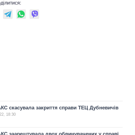
ділитися:
КС скасувала закриття справи ТЕЦ Дубневичів
22, 18:30
КС заарештувала двох обвинувачених у справі