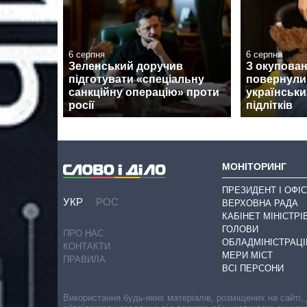
6 серпня
6 серпня
Зеленський доручив
З окупован
підготувати «спеціальну
повернули
санкційну операцію» проти
українськи
росії
підлітків
МОНІТОРИНГ
ПРЕЗИДЕНТ І ОФІС
УКР
РОС
ВЕРХОВНА РАДА
КАБІНЕТ МІНІСТРІ
ГОЛОВИ
ПРО НАС
ОБЛАДМІНІСТРАЦІ
КОНТАКТИ
МЕРИ МІСТ
ПРАВИЛА
ВСІ ПЕРСОНИ
Використання будь-яких матеріалів, розміщених на сайті,