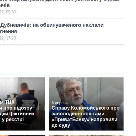
ичів
22, 09:30
Дубневичів: на обвинуваченого наклали
гнення
22, 17:20
м ТЦК
6 серпня
 про підозру
Справу Коломойського про
дки фіктивних
заволодіння коштами
 у реєстрі
«ПриватБанку» направили
до суду