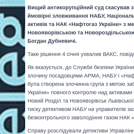
Вищий антикорупційний суд скасував 
ймовірні зловживання НАБУ, Національ
активів та НАК «Нафтогаз України» з 
Новояворівською та Новороздільською 
Богдан Дубневичі.
Таке рішення 4 січня ухвалив ВАКС, повід
Як вказується, до Служби безпеки Україн
злочину посадовцями АРМА, НАБУ і «Нафто
була створена злочинна група з метою з
України» повного контролю над активами 
Новий Розділ та Новояворівськ Львівської
тиску детективом НАБУ на управителів за
безконтрольного заволодіння газом НАК 
Справу розслідували детективи Управлін