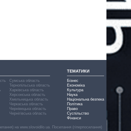
ТЕМАТИКИ
асть
Сумська область
Бізнес
Тернопільська область
Економіка
ь
Харківська область
Культура
Херсонська область
Наука
Хмельницька область
Національна безпека
Черкаська область
Політика
Чернівецька область
Право
Чернігівська область
Суспільство
Фінанси
лання) на www.slovoidilo.ua. Посилання (гіперпосилання)