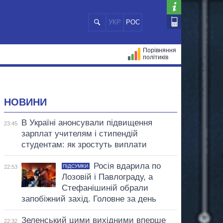
УКР
РОС
Порівняння
політиків
ЦІЙ
МЕРИ МІСТ
ВСІ ПЕРСОНИ
НОВИНИ
В Україні анонсували підвищення
23:45
зарплат учителям і стипендій
студентам: як зростуть виплати
Росія вдарила по
ПІДСУМКИ
22:53
Лозовій і Павлограду, а
Стефанішиній обрали
запобіжний захід. Головне за день
Зеленський цими вихідними вперше
22:32