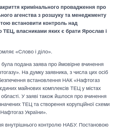
закриття кримінального провадження про
ного агенства з розшуку та менеджменту
метою встановити контроль над
ТЕЦ, власниками яких є брати Ярослав і
омляє «Слово і діло».
и була подана заява про ймовірне вчинення
газу». На думку заявника, з числа цих осіб
абезпечення встановлення НАК «Нафтогаз
єдиних майнових комплексів ТЕЦ у містах
 області. У заяві також йшлося про вчинення
Економіка ШІ-
гігантів: скільки
значених ТЕЦ та створення корупційної схеми
коштують і
«Нафтогаз України».
заробляють
OpenAI та
Anthropic
ня внутрішнього контролю НАБУ. Постановою