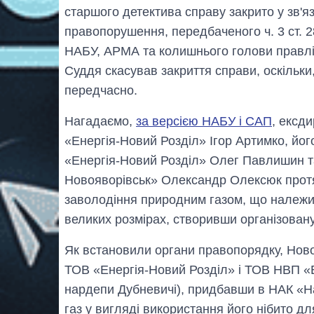
старшого детектива справу закрито у зв'яз
правопорушення, передбаченого ч. 3 ст. 28 
НАБУ, АРМА та колишнього голови правлі
Суддя скасував закриття справи, оскільки
передчасно.
Нагадаємо,
за версією НАБУ і САП
, ексд
«Енергія-Новий Розділ» Ігор Артимко, його
«Енергія-Новий Розділ» Олег Павлишин т
Новояворівськ» Олександр Олексюк протя
заволодіння природним газом, що належи
великих розмірах, створивши організовану
Як встановили органи правопорядку, Нов
ТОВ «Енергія-Новий Розділ» і ТОВ НВП «Е
нардепи Дубневичі), придбавши в НАК «Н
газ у вигляді використання його нібито д