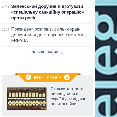
Зеленський доручив підготувати
20:41
«спеціальну санкційну операцію»
проти росії
Президент розповів, скільки країн
20:39
долучилися до створення системи
FREYJA
Більше новин
ІНФОГРАФІКА
Скільки картоплі
вирощували в
Україні до і під час
великої війни