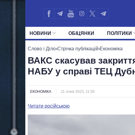
НОВИНИ
ОБIЦЯНКИ
ПОЛIТИКИ
УСІ ПОЛІТИКИ
ПРЕЗИДЕНТ І ОФ
Слово і Діло
›
Стрічка публікацій
›
Економіка
ВАКС скасував закритт
НАБУ у справі ТЕЦ Дуб
ЕКОНОМІКА
11 січня 2023, 11:50
Читати російською