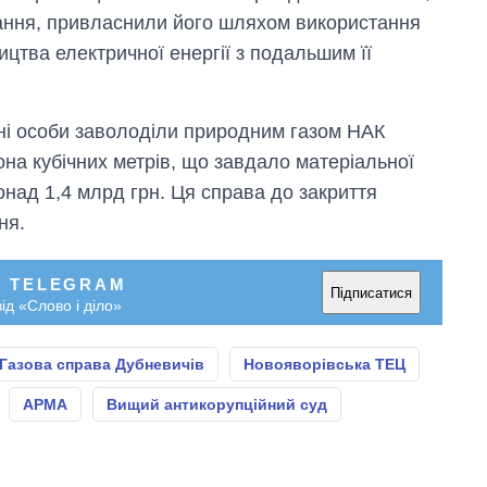
ання, привласнили його шляхом використання
цтва електричної енергії з подальшим її
ні особи заволоділи природним газом НАК
она кубічних метрів, що завдало матеріальної
над 1,4 млрд грн. Ця справа до закриття
ня.
У TELEGRAM
Підписатися
ід «Слово і діло»
Газова справа Дубневичів
Новояворівська ТЕЦ
АРМА
Вищий антикорупційний суд