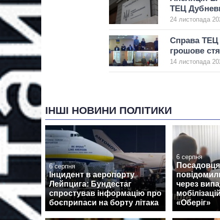
ТЕЦ Дубнев
24 листопада 20
Справа ТЕЦ 
грошове стя
14 листопада 20
ІНШІ НОВИНИ ПОЛІТИКИ
6 серпня
Посадовця
6 серпня
Інцидент в аеропорту
повідомили
Лейпцига: Бундестаг
через випа
спростував інформацію про
мобілізацій
боєприпаси на борту літака
«Оберіг»