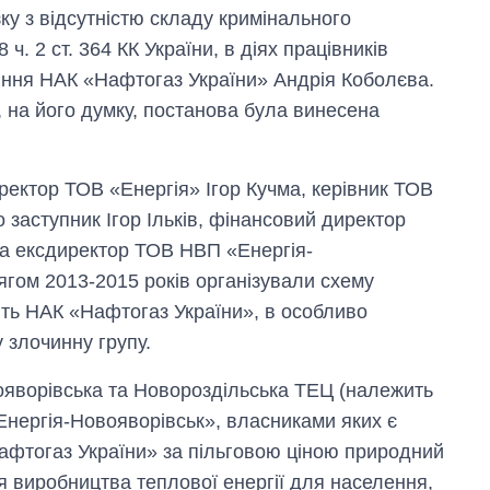
ку з відсутністю складу кримінального
ч. 2 ст. 364 КК України, в діях працівників
ння НАК «Нафтогаз України» Андрія Коболєва.
, на його думку, постанова була винесена
иректор ТОВ «Енергія» Ігор Кучма, керівник ТОВ
 заступник Ігор Ільків, фінансовий директор
а ексдиректор ТОВ НВП «Енергія-
гом 2013-2015 років організували схему
ть НАК «Нафтогаз України», в особливо
 злочинну групу.
ояворівська та Новороздільська ТЕЦ (належить
нергія-Новояворівськ», власниками яких є
афтогаз України» за пільговою ціною природний
ля виробництва теплової енергії для населення,