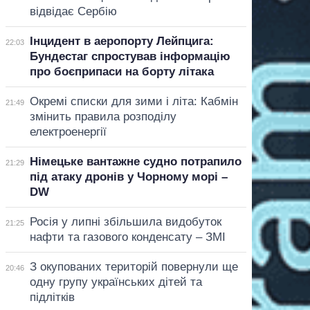
відвідає Сербію
Інцидент в аеропорту Лейпцига:
22:03
Бундестаг спростував інформацію
про боєприпаси на борту літака
Окремі списки для зими і літа: Кабмін
21:49
змінить правила розподілу
електроенергії
Німецьке вантажне судно потрапило
21:29
під атаку дронів у Чорному морі –
DW
Росія у липні збільшила видобуток
21:25
нафти та газового конденсату – ЗМІ
З окупованих територій повернули ще
20:46
одну групу українських дітей та
підлітків