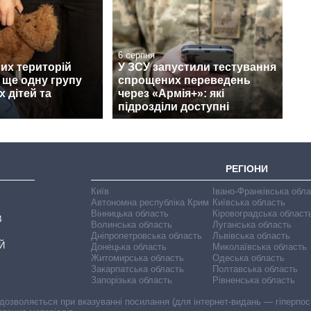
6 серпня
их територій
У ЗСУ запустили тестування
 ще одну групу
спрощених переведень
х дітей та
через «Армія+»: які
підрозділи доступні
РЕГІОНИ
Київ
Івано-Франківська обл
Автономна республіка Крим
Київська область
Вінницька область
Кіровоградська област
В
Волинська область
Луганська область
Дніпропетровська область
Львівська область
Й
Донецька область
Миколаївська область
Житомирська область
Одеська область
Закарпатська область
Полтавська область
Запорізька область
Рівненська область
 дозволяється при вказуванні посилання (для інтернет-видань — гіперпоси