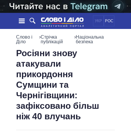
УКР
РОС
НОВИНИ
Слово і
›
Стрічка
›
Національна
Діло
публікацій
безпека
ОБIЦЯНКИ
СТРІЧКА
ПОЛІТИКА
Росіяни знову
ПОДІЇ
ЕКОНОМІКА
атакували
ПОЛIТИКИ
СТАТТІ
СУСПІЛЬСТВО
прикордоння
ІНФОГРАФІКА
ДУМКИ
СВІТ
УСІ ПОЛІТИКИ
Сумщини та
ОГЛЯДИ
ПРЕЗИДЕНТ І ОФІС
ВІДЕО
Чернігівщини:
ДАЙДЖЕСТИ
ВЕРХОВНА РАДА
ПІДТРИМАТИ
КАБІНЕТ МІНІСТРІВ
зафіксовано більш
ГОЛОВИ ОБЛАДМІНІСТРАЦІЙ
ніж 40 влучань
ПОРІВНЯННЯ ПОЛІТИКІВ
МЕРИ МІСТ
ВСІ ПЕРСОНИ