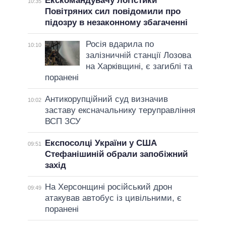
Екскомандувачу логістики
10:35
Повітряних сил повідомили про
підозру в незаконному збагаченні
Росія вдарила по
10:10
залізничній станції Лозова
на Харківщині, є загиблі та
поранені
Антикорупційний суд визначив
10:02
заставу ексначальнику теруправління
ВСП ЗСУ
Експосолці України у США
09:51
Стефанішиній обрали запобіжний
захід
На Херсонщині російський дрон
09:49
атакував автобус із цивільними, є
поранені