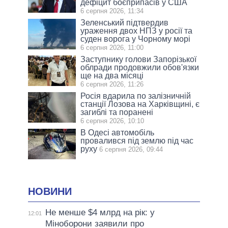
дефіцит боєприпасів у США
6 серпня 2026, 11:34
Зеленський підтвердив
ураження двох НПЗ у росії та
суден ворога у Чорному морі
6 серпня 2026, 11:00
Заступнику голови Запорізької
облради продовжили обов'язки
ще на два місяці
6 серпня 2026, 11:26
Росія вдарила по залізничній
станції Лозова на Харківщині, є
загиблі та поранені
6 серпня 2026, 10:10
В Одесі автомобіль
провалився під землю під час
руху
6 серпня 2026, 09:44
НОВИНИ
Не менше $4 млрд на рік: у
12:01
Міноборони заявили про