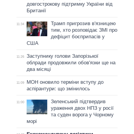
довгострокову підтримку України від
Британії
Трамп пригрозив в'язницею
11:34
тим, хто розповідає ЗМІ про
дефіцит боєприпасів у
США
Заступнику голови Запорізької
11:26
облради продовжили обов'язки ще на
два місяці
МОН оновило терміни вступу до
11:09
аспірантури: що змінилось
Зеленський підтвердив
11:00
ураження двох НПЗ у росії
та суден ворога у Чорному
морі