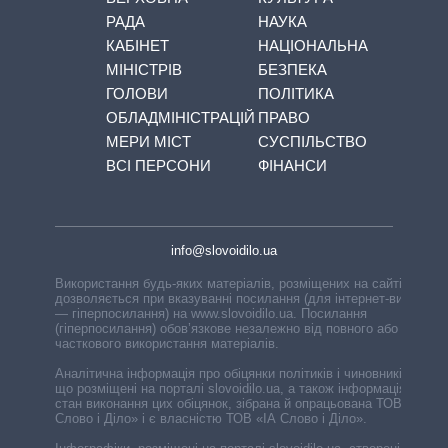
РАДА
НАУКА
КАБІНЕТ
НАЦІОНАЛЬНА
МІНІСТРІВ
БЕЗПЕКА
ГОЛОВИ
ПОЛІТИКА
ОБЛАДМІНІСТРАЦІЙ
ПРАВО
МЕРИ МІСТ
СУСПІЛЬСТВО
ВСІ ПЕРСОНИ
ФІНАНСИ
info@slovoidilo.ua
Використання будь-яких матеріалів, розміщених на сайті,
дозволяється при вказуванні посилання (для інтернет-видань
— гіперпосилання) на www.slovoidilo.ua. Посилання
(гіперпосилання) обов’язкове незалежно від повного або
часткового використання матеріалів.
Аналітична інформація про обіцянки політиків і чиновників,
що розміщені на порталі slovoidilo.ua, а також інформація про
стан виконання цих обіцянок, зібрана й опрацьована ТОВ «ІА
Слово і Діло» і є власністю ТОВ «ІА Слово і Діло».