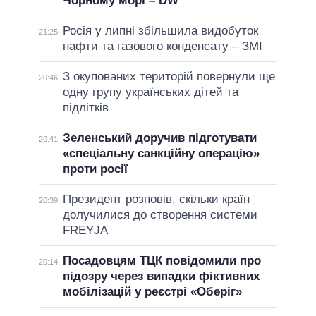
Чорному морі – DW
Росія у липні збільшила видобуток
21:25
нафти та газового конденсату – ЗМІ
З окупованих територій повернули ще
20:46
одну групу українських дітей та
підлітків
Зеленський доручив підготувати
20:41
«спеціальну санкційну операцію»
проти росії
Президент розповів, скільки країн
20:39
долучилися до створення системи
FREYJA
Посадовцям ТЦК повідомили про
20:14
підозру через випадки фіктивних
мобілізацій у реєстрі «Оберіг»