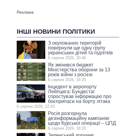
ІНШІ НОВИНИ ПОЛІТИКИ
З окупованих територій
повернули ще одну групу
українських дітей та підлітків
6 серпня 2026, 20:46
Як змінився бюджет
Міністерства оборони за 13
років війни з росією
6 серпня 2026, 18:20
Інцидент в аеропорту
Лейпцига: Бундестаг
спростував інформацію про
боєприпаси на борту літака
6 серпня 2026, 22:03
Росія розгорнула
дезінформаційну кампанію
щодо Курської операції – ЦПД
6 серпня 2026, 18:20
Зеленський доручив