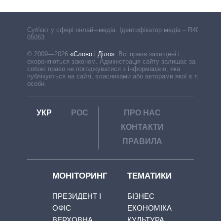
Cуб'єкт у сфері онлайн-медіа. Ідентифікатор медіа – R40-
05063
© 2009—2026
«Слово і Діло»
.
Всі права захищені і
охороняються законом. Адміністрація сайту залишає за
собою право не погоджуватися з інформацією, яка
публікується на сайті, власниками або авторами якої є треті
особи.
УКР
РОС
ПРО НАС
КОНТАКТИ
ПРАВИЛА
МОНІТОРИНГ
ТЕМАТИКИ
ПРЕЗИДЕНТ І
БІЗНЕС
ОФІС
ЕКОНОМІКА
ВЕРХОВНА
КУЛЬТУРА