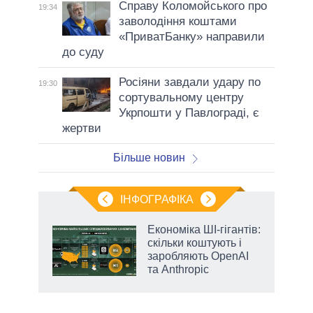
Справу Коломойського про
19:34
заволодіння коштами
«ПриватБанку» направили
до суду
Росіяни завдали удару по
19:30
сортувальному центру
Укрпошти у Павлограді, є
жертви
Більше новин
ІНФОГРАФІКА
Економіка ШІ-гігантів:
 за
скільки коштують і
асть
заробляють OpenAI
та Anthropic
аспі