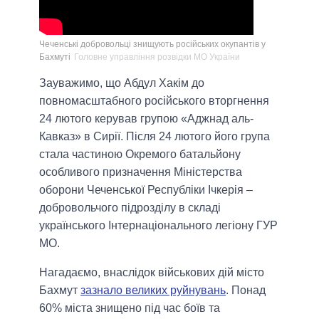
Чеченські добровольці знищують російських окупантів у
Бахмуті
Головне управління розвідки МО України
Зауважимо, що Абдул Хакім до
повномасштабного російського вторгнення
24 лютого керував групою «Аджнад аль-
Кавказ» в Сирії. Після 24 лютого його група
стала частиною Окремого батальйону
особливого призначення Міністерства
оборони Чеченської Республіки Ічкерія –
добровольчого підрозділу в складі
українського Інтернаціонального легіону ГУР
МО.
Нагадаємо, внаслідок військових дій місто
Бахмут
зазнало великих руйнувань
. Понад
60% міста знищено під час боїв та