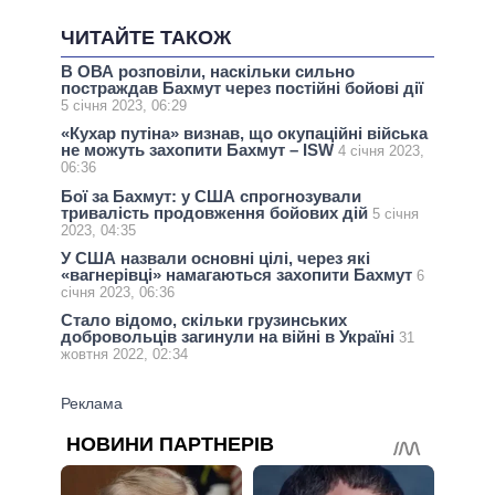
ЧИТАЙТЕ ТАКОЖ
В ОВА розповіли, наскільки сильно
постраждав Бахмут через постійні бойові дії
5 січня 2023, 06:29
«Кухар путіна» визнав, що окупаційні війська
не можуть захопити Бахмут – ISW
4 січня 2023,
06:36
Бої за Бахмут: у США спрогнозували
тривалість продовження бойових дій
5 січня
2023, 04:35
У США назвали основні цілі, через які
«вагнерівці» намагаються захопити Бахмут
6
січня 2023, 06:36
Стало відомо, скільки грузинських
добровольців загинули на війні в Україні
31
жовтня 2022, 02:34