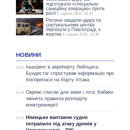
підготувати «спеціальну
санкційну операцію» проти
росії
6 серпня 2026, 20:41
Росіяни завдали удару по
сортувальному центру
Укрпошти у Павлограді, є
жертви
6 серпня 2026, 19:30
НОВИНИ
Інцидент в аеропорту Лейпцига:
22:03
Бундестаг спростував інформацію про
боєприпаси на борту літака
Окремі списки для зими і літа: Кабмін
21:49
змінить правила розподілу
електроенергії
Німецьке вантажне судно
21:29
потрапило під атаку дронів у