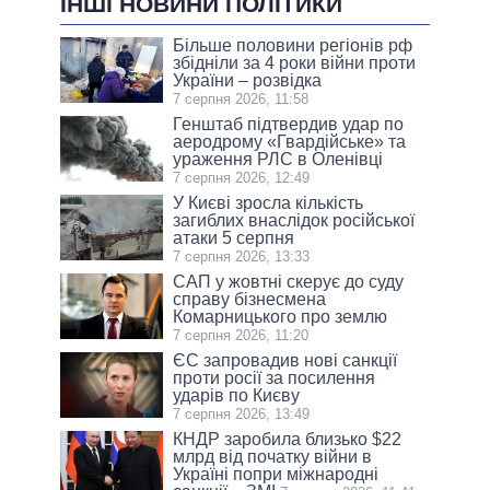
ІНШІ НОВИНИ ПОЛІТИКИ
Більше половини регіонів рф
збідніли за 4 роки війни проти
України – розвідка
7 серпня 2026, 11:58
Генштаб підтвердив удар по
аеродрому «Гвардійське» та
ураження РЛС в Оленівці
7 серпня 2026, 12:49
У Києві зросла кількість
загиблих внаслідок російської
атаки 5 серпня
7 серпня 2026, 13:33
САП у жовтні скерує до суду
справу бізнесмена
Комарницького про землю
7 серпня 2026, 11:20
ЄС запровадив нові санкції
проти росії за посилення
ударів по Києву
7 серпня 2026, 13:49
КНДР заробила близько $22
млрд від початку війни в
Україні попри міжнародні