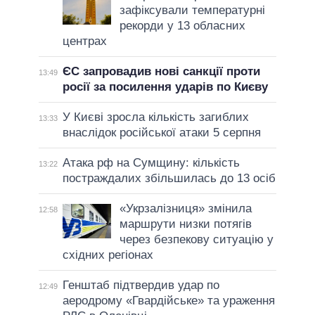
зафіксували температурні
рекорди у 13 обласних
центрах
ЄС запровадив нові санкції проти
13:49
росії за посилення ударів по Києву
У Києві зросла кількість загиблих
13:33
внаслідок російської атаки 5 серпня
Атака рф на Сумщину: кількість
13:22
постраждалих збільшилась до 13 осіб
«Укрзалізниця» змінила
12:58
маршрути низки потягів
через безпекову ситуацію у
східних регіонах
Генштаб підтвердив удар по
12:49
аеродрому «Гвардійське» та ураження