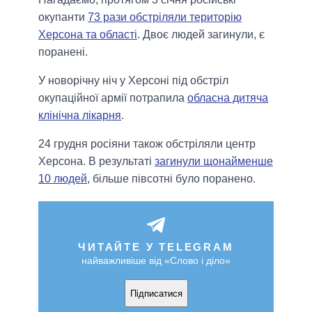
окупанти
73 рази обстріляли територію
Херсона та області
. Двоє людей загинули, є
поранені.
У новорічну ніч у Херсоні під обстріл
окупаційної армії потрапила
обласна дитяча
клінічна лікарня
.
24 грудня росіяни також обстріляли центр
Херсона. В результаті
загинули щонайменше
10 людей
, більше півсотні було поранено.
ЧИТАЙТЕ У TELEGRAM
найважливіше від «Слово і діло»
Підписатися