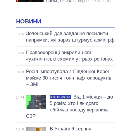
санкції – ЗМІ
7 серпня 2026, 11:41
НОВИНИ
Зеленський дав завдання посилити
15:36
напрямки, які зараз штурмує армія рф
Правоохоронці викрили нові
15:00
«ухилянтські схеми» у трьох регіонах
Росія імпортувала з Південної Кореї
14:58
майже 30 тисяч тонн нафтопродуктів
– ЗМІ
Від 1 місяця – до
ІНФОГРАФІКА
14:44
5 років: хто і як довго
обіймав посаду керівника
СЗР
В Україні 6 серпня
13:58