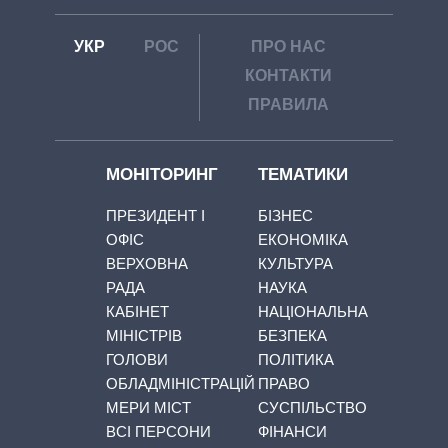
УКР
РОС
ПРО НАС
КОНТАКТИ
ПРАВИЛА
МОНІТОРИНГ
ТЕМАТИКИ
ПРЕЗИДЕНТ І
БІЗНЕС
ОФІС
ЕКОНОМІКА
ВЕРХОВНА
КУЛЬТУРА
РАДА
НАУКА
КАБІНЕТ
НАЦІОНАЛЬНА
МІНІСТРІВ
БЕЗПЕКА
ГОЛОВИ
ПОЛІТИКА
ОБЛАДМІНІСТРАЦІЙ
ПРАВО
МЕРИ МІСТ
СУСПІЛЬСТВО
ВСІ ПЕРСОНИ
ФІНАНСИ