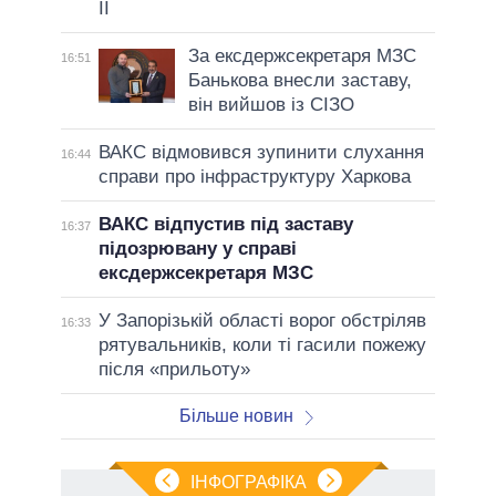
II
За ексдержсекретаря МЗС
16:51
Банькова внесли заставу,
він вийшов із СІЗО
ВАКС відмовився зупинити слухання
16:44
справи про інфраструктуру Харкова
ВАКС відпустив під заставу
16:37
підозрювану у справі
ексдержсекретаря МЗС
У Запорізькій області ворог обстріляв
16:33
рятувальників, коли ті гасили пожежу
після «прильоту»
Більше новин
ІНФОГРАФІКА