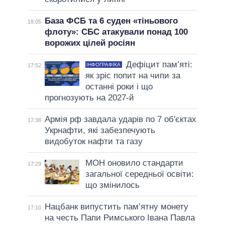
База ФСБ та 6 суден «тіньового
18:05
флоту»: СБС атакували понад 100
ворожих цілей росіян
Дефіцит пам’яті:
ІНФОГРАФІКА
17:52
як зріс попит на чипи за
останні роки і що
прогнозують на 2027-й
Армія рф завдала ударів по 7 об'єктах
17:38
Укрнафти, які забезпечують
видобуток нафти та газу
МОН оновило стандарти
17:29
загальної середньої освіти:
що змінилось
Нацбанк випустить пам’ятну монету
17:10
на честь Папи Римського Івана Павла