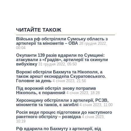
ЧИТАЙТЕ ТАКОЖ
Війська рф обстріляли Сумську область з
артилерії та мінометів – ОВА
28 грудня 2022,
00:04
Окупанти 139 разів вдарили по Сумщині:
атакували з «Градів», артилерії та скинули
вибухівку
31 грудня 2022, 05:50
Ворожі обстріли Бахмута та Нікополя, а
також арешт екснардепа Скуратовського.
Головне за день
4 січня 2023, 21:56
Під ворожий обстріл знову потрапив
Нікополь, є поранений
4 січня 2023, 18:28
Херсонщину обстріляли з артилерії, РСЗВ,
мінометів та танків, є загиблі
4 січня 2023, 11:00
Росія веде процес підготовки до наступного
ракетного обстрілу – розвідка
4 січня 2023,
10:19
Рф вдарила по Бахмуту з артилерії, від