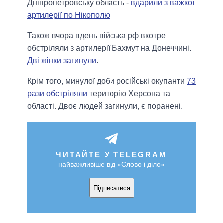
Дніпропетровську область -
вдарили з важкої
артилерії по Нікополю
.
Також вчора вдень війська рф вкотре
обстріляли з артилерії Бахмут на Донеччині.
Дві жінки загинули
.
Крім того, минулої доби російські окупанти
73
рази обстріляли
територію Херсона та
області. Двоє людей загинули, є поранені.
ЧИТАЙТЕ У TELEGRAM
найважливіше від «Слово і діло»
Підписатися