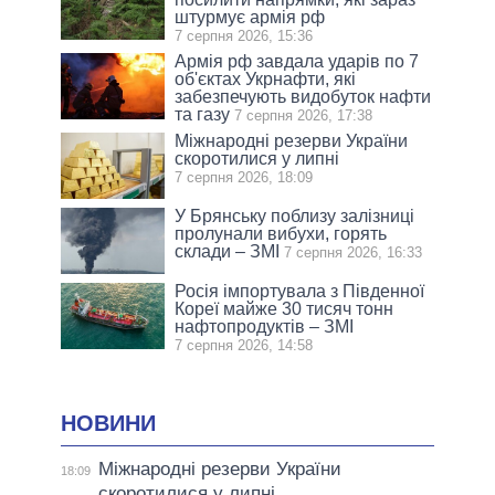
штурмує армія рф
7 серпня 2026, 15:36
Армія рф завдала ударів по 7
об'єктах Укрнафти, які
забезпечують видобуток нафти
та газу
7 серпня 2026, 17:38
Міжнародні резерви України
скоротилися у липні
7 серпня 2026, 18:09
У Брянську поблизу залізниці
пролунали вибухи, горять
склади – ЗМІ
7 серпня 2026, 16:33
Росія імпортувала з Південної
Кореї майже 30 тисяч тонн
нафтопродуктів – ЗМІ
7 серпня 2026, 14:58
НОВИНИ
Міжнародні резерви України
18:09
скоротилися у липні