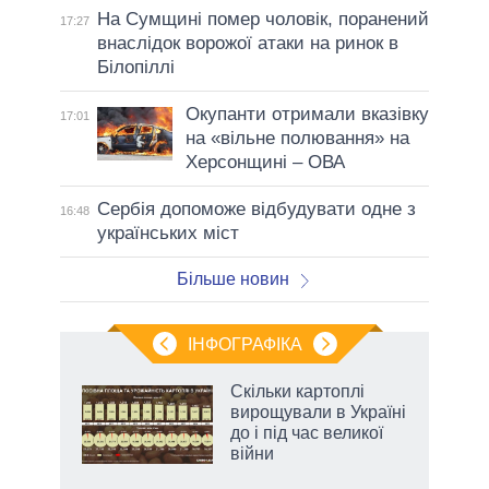
На Сумщині помер чоловік, поранений
17:27
внаслідок ворожої атаки на ринок в
Білопіллі
Окупанти отримали вказівку
17:01
на «вільне полювання» на
Херсонщині – ОВА
Сербія допоможе відбудувати одне з
16:48
українських міст
Більше новин
ІНФОГРАФІКА
жет
Скільки картоплі
вирощували в Україні
ків
до і під час великої
війни