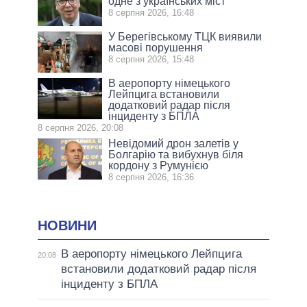
одне з українських міст
8 серпня 2026, 16:48
У Берегівському ТЦК виявили
масові порушення
8 серпня 2026, 15:48
В аеропорту німецького
Лейпцига встановили
додатковий радар після
інциденту з БПЛА
8 серпня 2026, 20:08
Невідомий дрон залетів у
Болгарію та вибухнув біля
кордону з Румунією
8 серпня 2026, 16:36
НОВИНИ
В аеропорту німецького Лейпцига
20:08
встановили додатковий радар після
інциденту з БПЛА