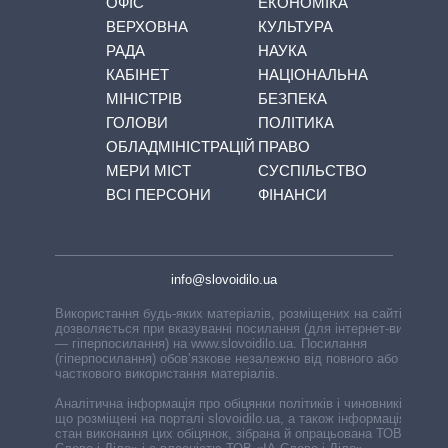
ОФІС
ЕКОНОМІКА
ВЕРХОВНА
КУЛЬТУРА
РАДА
НАУКА
КАБІНЕТ
НАЦІОНАЛЬНА
МІНІСТРІВ
БЕЗПЕКА
ГОЛОВИ
ПОЛІТИКА
ОБЛАДМІНІСТРАЦІЙ
ПРАВО
МЕРИ МІСТ
СУСПІЛЬСТВО
ВСІ ПЕРСОНИ
ФІНАНСИ
info@slovoidilo.ua
Використання будь-яких матеріалів, розміщених на сайті,
дозволяється при вказуванні посилання (для інтернет-видань
— гіперпосилання) на www.slovoidilo.ua. Посилання
(гіперпосилання) обов’язкове незалежно від повного або
часткового використання матеріалів.
Аналітична інформація про обіцянки політиків і чиновників,
що розміщені на порталі slovoidilo.ua, а також інформація про
стан виконання цих обіцянок, зібрана й опрацьована ТОВ «ІА