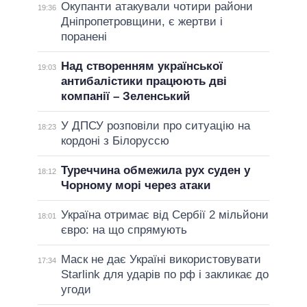
Окупанти атакували чотири райони
19:36
Дніпропетровщини, є жертви і
поранені
Над створенням української
19:03
антибалістики працюють дві
компанії – Зеленський
У ДПСУ розповіли про ситуацію на
18:23
кордоні з Білоруссю
Туреччина обмежила рух суден у
18:12
Чорному морі через атаки
Україна отримає від Сербії 2 мільйони
18:01
євро: на що спрямують
Маск не дає Україні використовувати
17:34
Starlink для ударів по рф і закликає до
угоди