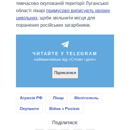
тимчасово окупованій території Луганської
області лікарі
примусово виписують хворих
цивільних
, щоби звільнити місця для
поранених російських загарбників.
ЧИТАЙТЕ У TELEGRAM
найважливіше від «Слово і діло»
Підписатися
Агресія РФ
Лікар
Мелітополь
Окупанти
Війна з Росією
Поділитися: