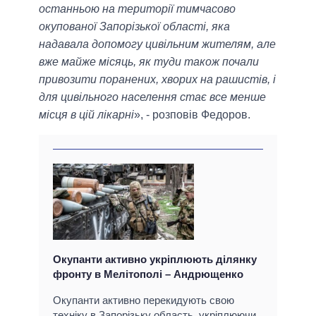
останньою на території тимчасово
окупованої Запорізької області, яка
надавала допомогу цивільним жителям, але
вже майже місяць, як туди також почали
привозити поранених, хворих на рашистів, і
для цивільного населення стає все менше
місця в цій лікарні
», - розповів Федоров.
Окупанти активно укріплюють ділянку
фронту в Мелітополі – Андрющенко
Окупанти активно перекидують свою
техніку в Запорізьку область, укріплюючи