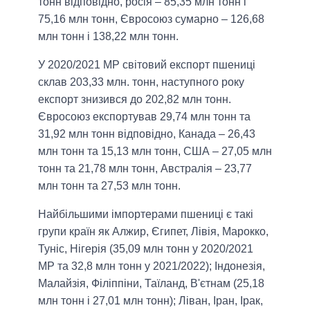
тонн відповідно, росія – 85,35 млн тонн і
75,16 млн тонн, Євросоюз сумарно – 126,68
млн тонн і 138,22 млн тонн.
У 2020/2021 МР світовий експорт пшениці
склав 203,33 млн. тонн, наступного року
експорт знизився до 202,82 млн тонн.
Євросоюз експортував 29,74 млн тонн та
31,92 млн тонн відповідно, Канада – 26,43
млн тонн та 15,13 млн тонн, США – 27,05 млн
тонн та 21,78 млн тонн, Австралія – 23,77
млн тонн та 27,53 млн тонн.
Найбільшими імпортерами пшениці є такі
групи країн як Алжир, Єгипет, Лівія, Марокко,
Туніс, Нігерія (35,09 млн тонн у 2020/2021
МР та 32,8 млн тонн у 2021/2022); Індонезія,
Малайзія, Філіппіни, Таїланд, В'єтнам (25,18
млн тонн і 27,01 млн тонн); Ліван, Іран, Ірак,