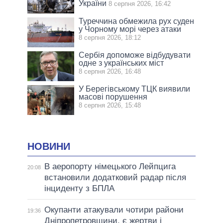
України
8 серпня 2026, 16:42
Туреччина обмежила рух суден
у Чорному морі через атаки
8 серпня 2026, 18:12
Сербія допоможе відбудувати
одне з українських міст
8 серпня 2026, 16:48
У Берегівському ТЦК виявили
масові порушення
8 серпня 2026, 15:48
НОВИНИ
В аеропорту німецького Лейпцига
20:08
встановили додатковий радар після
інциденту з БПЛА
Окупанти атакували чотири райони
19:36
Дніпропетровщини, є жертви і