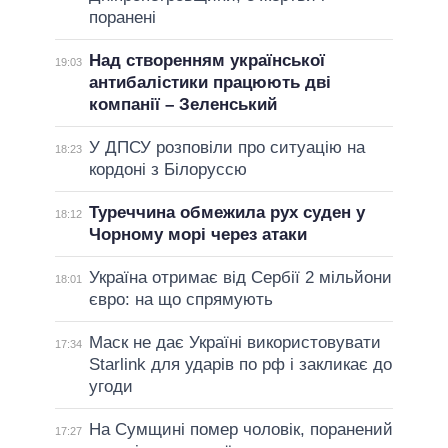
поранені
Над створенням української
19:03
антибалістики працюють дві
компанії – Зеленський
У ДПСУ розповіли про ситуацію на
18:23
кордоні з Білоруссю
Туреччина обмежила рух суден у
18:12
Чорному морі через атаки
Україна отримає від Сербії 2 мільйони
18:01
євро: на що спрямують
Маск не дає Україні використовувати
17:34
Starlink для ударів по рф і закликає до
угоди
На Сумщині помер чоловік, поранений
17:27