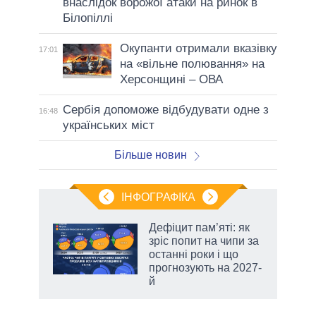
внаслідок ворожої атаки на ринок в
Білопіллі
Окупанти отримали вказівку
17:01
на «вільне полювання» на
Херсонщині – ОВА
Сербія допоможе відбудувати одне з
16:48
українських міст
Більше новин
ІНФОГРАФІКА
Дефіцит пам’яті: як
 за
зріс попит на чипи за
асть
останні роки і що
прогнозують на 2027-
й