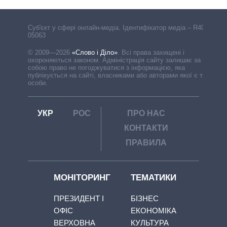
Cуб'єкт у сфері онлайн-медіа. Ідентифікатор медіа – R40-
05063
© 2009—2026
«Слово і Діло»
.
Всі права захищені і
охороняються законом. Адміністрація сайту залишає за
собою право не погоджуватися з інформацією, яка
публікується на сайті, власниками або авторами якої є треті
особи.
УКР
РОС
ПРО НАС
КОНТАКТИ
ПРАВИЛА
МОНІТОРИНГ
ТЕМАТИКИ
ПРЕЗИДЕНТ І
БІЗНЕС
ОФІС
ЕКОНОМІКА
ВЕРХОВНА
КУЛЬТУРА