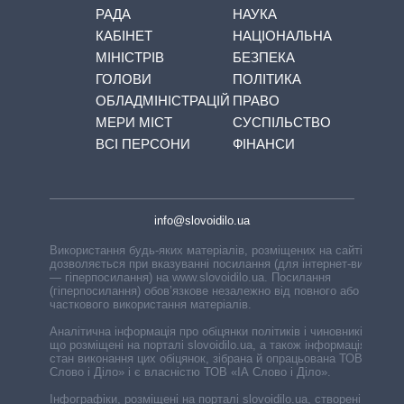
РАДА
НАУКА
КАБІНЕТ
НАЦІОНАЛЬНА
МІНІСТРІВ
БЕЗПЕКА
ГОЛОВИ
ПОЛІТИКА
ОБЛАДМІНІСТРАЦІЙ
ПРАВО
МЕРИ МІСТ
СУСПІЛЬСТВО
ВСІ ПЕРСОНИ
ФІНАНСИ
info@slovoidilo.ua
Використання будь-яких матеріалів, розміщених на сайті,
дозволяється при вказуванні посилання (для інтернет-видань
— гіперпосилання) на www.slovoidilo.ua. Посилання
(гіперпосилання) обов’язкове незалежно від повного або
часткового використання матеріалів.
Аналітична інформація про обіцянки політиків і чиновників,
що розміщені на порталі slovoidilo.ua, а також інформація про
стан виконання цих обіцянок, зібрана й опрацьована ТОВ «ІА
Слово і Діло» і є власністю ТОВ «ІА Слово і Діло».
Інфографіки, розміщені на порталі slovoidilo.ua, створені ГО