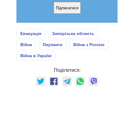
Підписатися
Евакуація
Запорізька область
Війна
Окупанти
Війна з Росією
Війна в Україні
Поділитися: