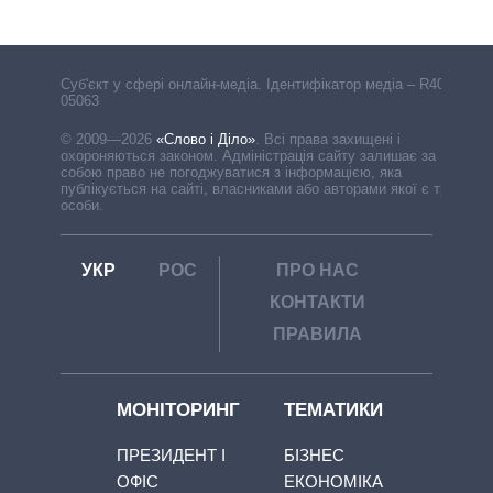
Cуб'єкт у сфері онлайн-медіа. Ідентифікатор медіа – R40-
05063
© 2009—2026
«Слово і Діло»
.
Всі права захищені і
охороняються законом. Адміністрація сайту залишає за
собою право не погоджуватися з інформацією, яка
публікується на сайті, власниками або авторами якої є треті
особи.
УКР
РОС
ПРО НАС
КОНТАКТИ
ПРАВИЛА
МОНІТОРИНГ
ТЕМАТИКИ
ПРЕЗИДЕНТ І
БІЗНЕС
ОФІС
ЕКОНОМІКА