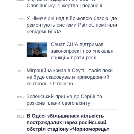
Слов'янську, є жертва і поранені
У Німеччині над військовою базою, де
21:45
ремонтують системи Patriot, помітили
невідомі БПЛА
Сенат США підтримав
20:55
законопроєкт про «пекельні
санкції» проти росії
Міграційна криза в Сеуті: Італія поки
20:19
не буде скасовувати прикордонний
контроль з Іспанією
Зеленський прибув до Сербії та
19:52
розкрив плани свого візиту
В Одесі збільшилася кількість
19:17
постраждалих через російський
обстріл стадіону «Чорноморець»