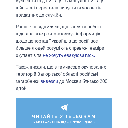
було чекати до місяця. А минулого місяця
військові перестали випускати чоловіків,
придатних до служби.
Раніше повідомляли, що завдяки роботі
підпілля, яке розповсюджує інформацію
щодо депортації українців до росії, все
більше людей розуміють справжні наміри
окупантів та
не хочуть евакуюватись.
Також писали, що з тимчасово окупованих
територій Запорізької області російські
загарбники
вивезли
до Москви близько 200
дітей.
ЧИТАЙТЕ У TELEGRAM
найважливіше від «Слово і діло»