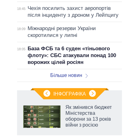
Чехія посилить захист аеропортів
18:45
після інциденту з дроном у Лейпцигу
Міжнародні резерви України
18:09
скоротилися у липні
База ФСБ та 6 суден «тіньового
18:05
флоту»: СБС атакували понад 100
ворожих цілей росіян
Більше новин
ІНФОГРАФІКА
Як змінився бюджет
раїні
Міністерства
ої
оборони за 13 років
війни з росією