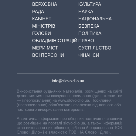
ВЕРХОВНА
КУЛЬТУРА
РАДА
НАУКА
КАБІНЕТ
НАЦІОНАЛЬНА
МІНІСТРІВ
БЕЗПЕКА
ГОЛОВИ
ПОЛІТИКА
ОБЛАДМІНІСТРАЦІЙ
ПРАВО
МЕРИ МІСТ
СУСПІЛЬСТВО
ВСІ ПЕРСОНИ
ФІНАНСИ
info@slovoidilo.ua
Використання будь-яких матеріалів, розміщених на сайті,
дозволяється при вказуванні посилання (для інтернет-видань
— гіперпосилання) на www.slovoidilo.ua. Посилання
(гіперпосилання) обов’язкове незалежно від повного або
часткового використання матеріалів.
Аналітична інформація про обіцянки політиків і чиновників,
що розміщені на порталі slovoidilo.ua, а також інформація про
стан виконання цих обіцянок, зібрана й опрацьована ТОВ «ІА
Слово і Діло» і є власністю ТОВ «ІА Слово і Діло».