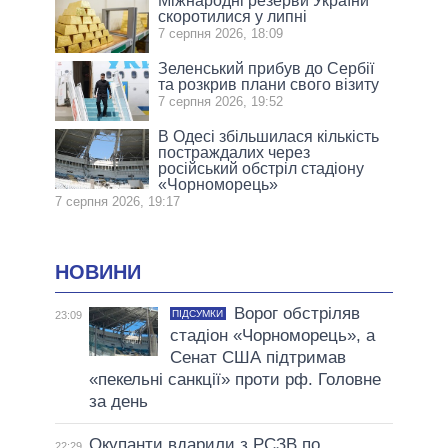
Міжнародні резерви України
скоротилися у липні
7 серпня 2026, 18:09
Зеленський прибув до Сербії
та розкрив плани свого візиту
7 серпня 2026, 19:52
В Одесі збільшилася кількість
постраждалих через
російський обстріл стадіону
«Чорноморець»
7 серпня 2026, 19:17
НОВИНИ
Ворог обстріляв
ПІДСУМКИ
23:09
стадіон «Чорноморець», а
Сенат США підтримав
«пекельні санкції» проти рф. Головне
за день
Окупанти вдарили з РСЗВ по
22:29