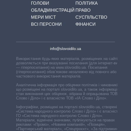
ГОЛОВИ
ПОЛІТИКА
ОБЛАДМІНІСТРАЦІЙ
ПРАВО
МЕРИ МІСТ
СУСПІЛЬСТВО
ВСІ ПЕРСОНИ
ФІНАНСИ
info@slovoidilo.ua
Використання будь-яких матеріалів, розміщених на сайті,
дозволяється при вказуванні посилання (для інтернет-видань
— гіперпосилання) на www.slovoidilo.ua. Посилання
(гіперпосилання) обов’язкове незалежно від повного або
часткового використання матеріалів.
Аналітична інформація про обіцянки політиків і чиновників,
що розміщені на порталі slovoidilo.ua, а також інформація про
стан виконання цих обіцянок, зібрана й опрацьована ТОВ «ІА
Слово і Діло» і є власністю ТОВ «ІА Слово і Діло».
Інфографіки, розміщені на порталі slovoidilo.ua, створені ГО
«Система народного контролю Слово і Діло» і є власністю
ГО «Система народного контролю Слово і Діло».
Матеріали, відмічені значками, публікуються на правах
реклами: «Промо», «Новини компаній», «Позиція»,
«Партнерський матеріал», «Спецпроєкт», «За підтримки».