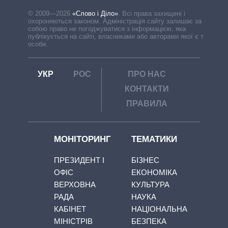
© 2009—2026
«Слово і Діло»
.
Всі права захищені і
охороняються законом. Адміністрація сайту залишає за
собою право не погоджуватися з інформацією, яка
публікується на сайті, власниками або авторами якої є треті
особи.
УКР
РОС
ПРО НАС
КОНТАКТИ
ПРАВИЛА
МОНІТОРИНГ
ТЕМАТИКИ
ПРЕЗИДЕНТ І
БІЗНЕС
ОФІС
ЕКОНОМІКА
ВЕРХОВНА
КУЛЬТУРА
РАДА
НАУКА
КАБІНЕТ
НАЦІОНАЛЬНА
МІНІСТРІВ
БЕЗПЕКА