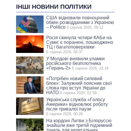
ІНШІ НОВИНИ ПОЛІТИКИ
США відновили повноцінний
обмін розвідданими з Україною
– Politico
6 серпня 2026, 09:12
Росія скинула чотири КАБи на
Суми: є поранені, пошкоджено
ТЦ і багатоповерхівки
6 серпня 2026, 04:37
У Молдові виявили уламки
російського безпілотника
«Герань-2»
5 серпня 2026, 22:18
«Потрібен новий силовий
блок»: Залужний пояснив свої
слова про вступ України до
НАТО
6 серпня 2026, 02:59
Українська служба «Голосу
Америки» відновлює роботу
після тривалої паузи
6 серпня 2026, 00:26
На кордоні Литви з Білоруссю
знайшли вже третій підземний
тунель для нелегальних