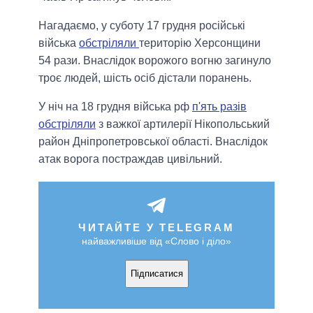
Нагадаємо, у суботу 17 грудня російські
війська
обстріляли
територію Херсонщини
54 рази. Внаслідок ворожого вогню загинуло
троє людей, шість осіб дістали поранень.
У ніч на 18 грудня війська рф
п'ять разів
обстріляли
з важкої артилерії Нікопольський
район Дніпропетровської області. Внаслідок
атак ворога постраждав цивільний.
ЧИТАЙТЕ У TELEGRAM
найважливіше від «Слово і діло»
Підписатися