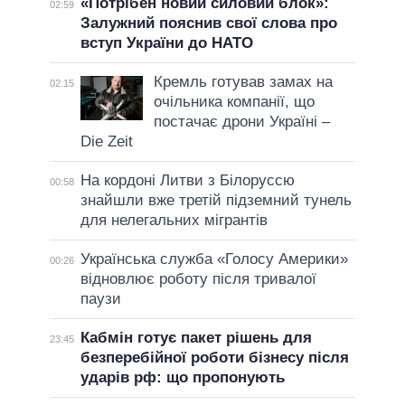
«Потрібен новий силовий блок»:
02:59
Залужний пояснив свої слова про
вступ України до НАТО
Кремль готував замах на
02:15
очільника компанії, що
постачає дрони Україні –
Die Zeit
На кордоні Литви з Білоруссю
00:58
знайшли вже третій підземний тунель
для нелегальних мігрантів
Українська служба «Голосу Америки»
00:26
відновлює роботу після тривалої
паузи
Кабмін готує пакет рішень для
23:45
безперебійної роботи бізнесу після
ударів рф: що пропонують