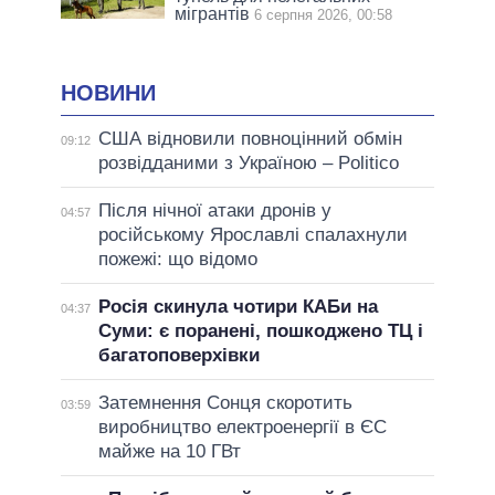
мігрантів
6 серпня 2026, 00:58
НОВИНИ
США відновили повноцінний обмін
09:12
розвідданими з Україною – Politico
Після нічної атаки дронів у
04:57
російському Ярославлі спалахнули
пожежі: що відомо
Росія скинула чотири КАБи на
04:37
Суми: є поранені, пошкоджено ТЦ і
багатоповерхівки
Затемнення Сонця скоротить
03:59
виробництво електроенергії в ЄС
майже на 10 ГВт