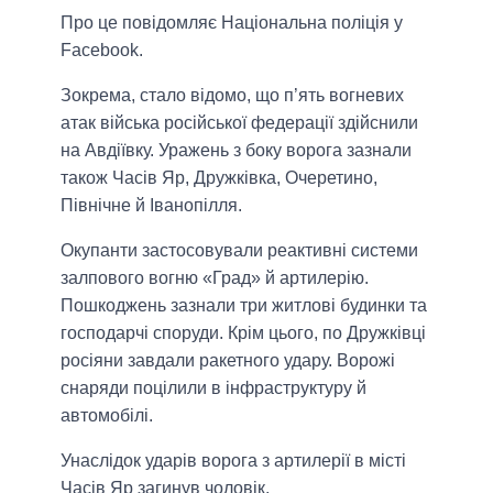
Про це повідомляє Національна поліція у
Facebook.
Зокрема, стало відомо, що п’ять вогневих
атак війська російської федерації здійснили
на Авдіївку. Уражень з боку ворога зазнали
також Часів Яр, Дружківка, Очеретино,
Північне й Іванопілля.
Окупанти застосовували реактивні системи
залпового вогню «Град» й артилерію.
Пошкоджень зазнали три житлові будинки та
господарчі споруди. Крім цього, по Дружківці
росіяни завдали ракетного удару. Ворожі
снаряди поцілили в інфраструктуру й
автомобілі.
Унаслідок ударів ворога з артилерії в місті
Часів Яр загинув чоловік.