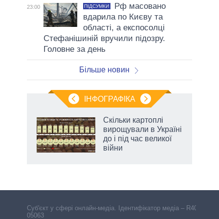
Рф масовано
ПІДСУМКИ
23:00
вдарила по Києву та
області, а експосолці
Стефанішиній вручили підозру.
Головне за день
Більше новин
ІНФОГРАФІКА
нтів:
Скільки картоплі
 і
вирощували в Україні
nAI
до і під час великої
війни
Cуб'єкт у сфері онлайн-медіа. Ідентифікатор медіа – R40-
05063