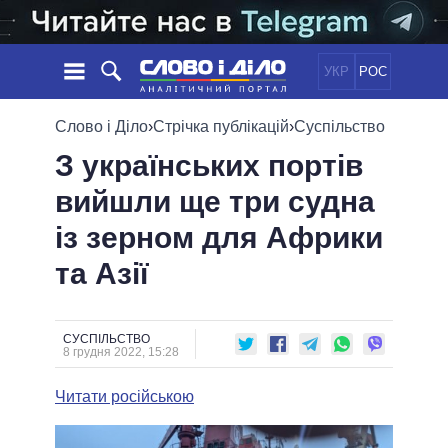
УКР
РОС
НОВИНИ
Слово і Діло
›
Стрічка публікацій
›
Суспільство
З українських портів
ОБIЦЯНКИ
СТРІЧКА
ПОЛІТИКА
вийшли ще три судна
ПОДІЇ
ЕКОНОМІКА
ПОЛIТИКИ
із зерном для Африки
СТАТТІ
СУСПІЛЬСТВО
ІНФОГРАФІКА
ДУМКИ
СВІТ
УСІ ПОЛІТИКИ
та Азії
ОГЛЯДИ
ПРЕЗИДЕНТ І ОФІС
ВІДЕО
ДАЙДЖЕСТИ
ВЕРХОВНА РАДА
СУСПІЛЬСТВО
ПІДТРИМАТИ
КАБІНЕТ МІНІСТРІВ
8 грудня 2022, 15:28
ГОЛОВИ ОБЛАДМІНІСТРАЦІЙ
ПОРІВНЯННЯ ПОЛІТИКІВ
Читати російською
МЕРИ МІСТ
ВСІ ПЕРСОНИ