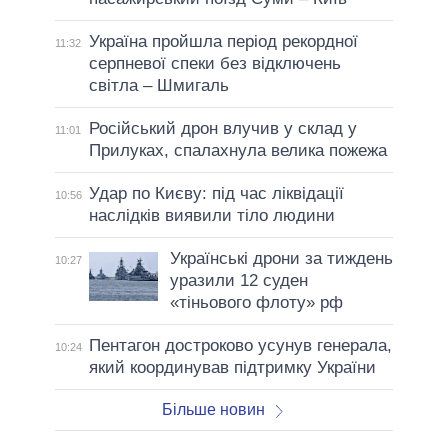
Україна пройшла період рекордної
11:32
серпневої спеки без відключень
світла – Шмигаль
Російський дрон влучив у склад у
11:01
Прилуках, спалахнула велика пожежа
Удар по Києву: під час ліквідації
10:56
наслідків виявили тіло людини
Українські дрони за тиждень
10:27
уразили 12 суден
«тіньового флоту» рф
Пентагон достроково усунув генерала,
10:24
який координував підтримку України
Більше новин