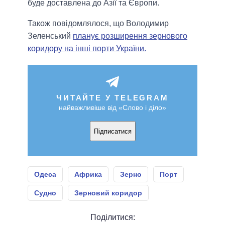
буде доставлена до Азії та Європи.
Також повідомлялося, що Володимир
Зеленський
планує розширення зернового
коридору на інші порти України.
ЧИТАЙТЕ У TELEGRAM
найважливіше від «Слово і діло»
Підписатися
Одеса
Африка
Зерно
Порт
Судно
Зерновий коридор
Поділитися: