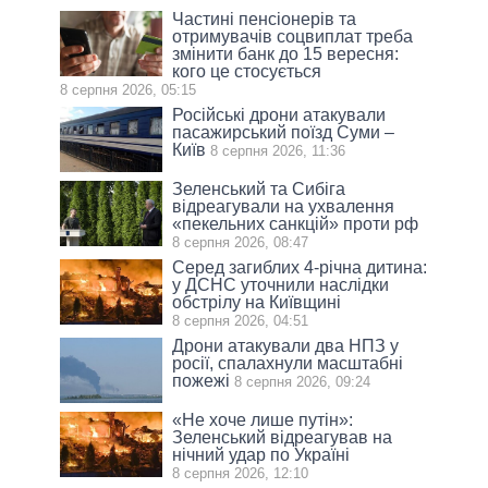
Частині пенсіонерів та
отримувачів соцвиплат треба
змінити банк до 15 вересня:
кого це стосується
8 серпня 2026, 05:15
Російські дрони атакували
пасажирський поїзд Суми –
Київ
8 серпня 2026, 11:36
Зеленський та Сибіга
відреагували на ухвалення
«пекельних санкцій» проти рф
8 серпня 2026, 08:47
Серед загиблих 4-річна дитина:
у ДСНС уточнили наслідки
обстрілу на Київщині
8 серпня 2026, 04:51
Дрони атакували два НПЗ у
росії, спалахнули масштабні
пожежі
8 серпня 2026, 09:24
«Не хоче лише путін»:
Зеленський відреагував на
нічний удар по Україні
8 серпня 2026, 12:10