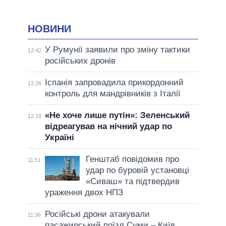
НОВИНИ
У Румунії заявили про зміну тактики
12:42
російських дронів
Іспанія запровадила прикордонний
12:26
контроль для мандрівників з Італії
«Не хоче лише путін»: Зеленський
12:10
відреагував на нічний удар по
Україні
Генштаб повідомив про
11:51
удар по буровій установці
«Сиваш» та підтвердив
ураження двох НПЗ
Російські дрони атакували
11:36
пасажирський поїзд Суми – Київ