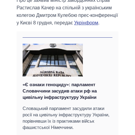
Про це заявив міністр закордонних справ
Растислав Качер на спільній з українським
колегою Дмитром Кулебою прес-конференції
у Києві 8 грудня, передає
Укрінформ
.
«Є ознаки геноциду»: парламент
Словаччини засудив атаки рф на
цивільну інфраструктуру України
Словацький парламент засудили атаки
росії на цивільну інфраструктуру України,
порівнявши їх із практиками військ
фашистської Німеччини.