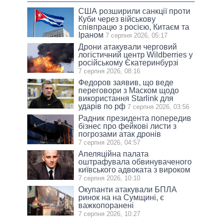
США розширили санкції проти
Куби через військову
співпрацю з росією, Китаєм та
Іраном
7 серпня 2026, 05:17
Дрони атакували черговий
логістичний центр Wildberries у
російському Єкатеринбурзі
7 серпня 2026, 08:16
Федоров заявив, що веде
переговори з Маском щодо
використання Starlink для
ударів по рф
7 серпня 2026, 03:56
Радник президента попередив
бізнес про фейкові листи з
погрозами атак дронів
7 серпня 2026, 04:57
Апеляційна палата
оштрафувала обвинуваченого
київського адвоката з вироком
7 серпня 2026, 10:10
Окупанти атакували БПЛА
ринок на на Сумщині, є
важкопоранені
7 серпня 2026, 10:27