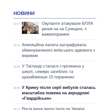
НОВИНИ
Окупанти атакували БПЛА
10:27
ринок на на Сумщині, є
важкопоранені
Апеляційна палата оштрафувала
10:10
обвинуваченого київського адвоката з
вироком
У Таїланді сталася стрілянина у
10:08
школі, семеро загиблих та
щонайменше 15 поранених
У Криму після серії вибухів сталась
09:58
масштабна пожежа на аеродромі
«Гвардійське»
Росія вночі випустила по Україні
09:32