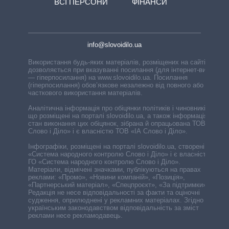
ВСІ ПЕРСОНИ
ФІНАНСИ
info@slovoidilo.ua
Використання будь-яких матеріалів, розміщених на сайті,
дозволяється при вказуванні посилання (для інтернет-видань
— гіперпосилання) на www.slovoidilo.ua. Посилання
(гіперпосилання) обов’язкове незалежно від повного або
часткового використання матеріалів.
Аналітична інформація про обіцянки політиків і чиновників,
що розміщені на порталі slovoidilo.ua, а також інформація про
стан виконання цих обіцянок, зібрана й опрацьована ТОВ «ІА
Слово і Діло» і є власністю ТОВ «ІА Слово і Діло».
Інфографіки, розміщені на порталі slovoidilo.ua, створені ГО
«Система народного контролю Слово і Діло» і є власністю
ГО «Система народного контролю Слово і Діло».
Матеріали, відмічені значками, публікуються на правах
реклами: «Промо», «Новини компаній», «Позиція»,
«Партнерський матеріал», «Спецпроєкт», «За підтримки».
Редакція не несе відповідальності за факти та оціночні
судження, оприлюднені у рекламних матеріалах. Згідно з
українським законодавством відповідальність за зміст
реклами несе рекламодавець.