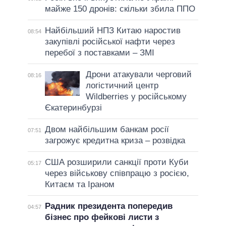
майже 150 дронів: скільки збила ППО
Найбільший НПЗ Китаю наростив
08:54
закупівлі російської нафти через
перебої з поставками – ЗМІ
Дрони атакували черговий
08:16
логістичний центр
Wildberries у російському
Єкатеринбурзі
Двом найбільшим банкам росії
07:51
загрожує кредитна криза – розвідка
США розширили санкції проти Куби
05:17
через військову співпрацю з росією,
Китаєм та Іраном
Радник президента попередив
04:57
бізнес про фейкові листи з