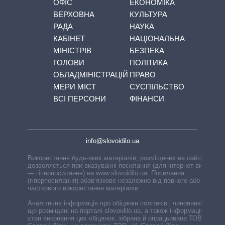
ОФІС
ЕКОНОМІКА
ВЕРХОВНА
КУЛЬТУРА
РАДА
НАУКА
КАБІНЕТ
НАЦІОНАЛЬНА
МІНІСТРІВ
БЕЗПЕКА
ГОЛОВИ
ПОЛІТИКА
ОБЛАДМІНІСТРАЦІЙ
ПРАВО
МЕРИ МІСТ
СУСПІЛЬСТВО
ВСІ ПЕРСОНИ
ФІНАНСИ
info@slovoidilo.ua
Використання будь-яких матеріалів, розміщених на сайті,
дозволяється при вказуванні посилання (для інтернет-видань
— гіперпосилання) на www.slovoidilo.ua. Посилання
(гіперпосилання) обов’язкове незалежно від повного або
часткового використання матеріалів.
Аналітична інформація про обіцянки політиків і чиновників,
що розміщені на порталі slovoidilo.ua, а також інформація про
стан виконання цих обіцянок, зібрана й опрацьована ТОВ «ІА