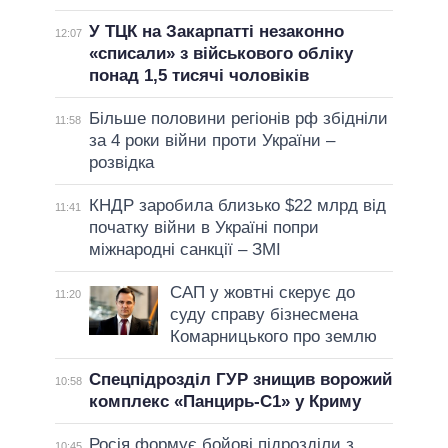
У ТЦК на Закарпатті незаконно
12:07
«списали» з військового обліку
понад 1,5 тисячі чоловіків
Більше половини регіонів рф збідніли
11:58
за 4 роки війни проти України –
розвідка
КНДР заробила близько $22 млрд від
11:41
початку війни в Україні попри
міжнародні санкції – ЗМІ
САП у жовтні скерує до
11:20
суду справу бізнесмена
Комарницького про землю
Спецпідрозділ ГУР знищив ворожий
10:58
комплекс «Панцирь-С1» у Криму
Росія формує бойові підрозділи з
10:45