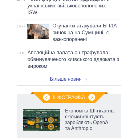
українських військовополонених –
ISW
Окупанти атакували БПЛА
10:27
ринок на на Сумщині, є
важкопоранені
Апеляційна палата оштрафувала
10:10
обвинуваченого київського адвоката з
вироком
Більше новин
ІНФОГРАФІКА
Економіка ШІ-гігантів:
раїні
скільки коштують і
ої
заробляють OpenAI
та Anthropic