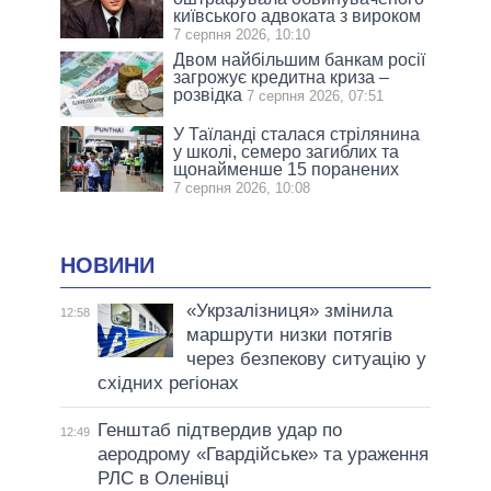
київського адвоката з вироком
7 серпня 2026, 10:10
Двом найбільшим банкам росії
загрожує кредитна криза –
розвідка
7 серпня 2026, 07:51
У Таїланді сталася стрілянина
у школі, семеро загиблих та
щонайменше 15 поранених
7 серпня 2026, 10:08
НОВИНИ
«Укрзалізниця» змінила
12:58
маршрути низки потягів
через безпекову ситуацію у
східних регіонах
Генштаб підтвердив удар по
12:49
аеродрому «Гвардійське» та ураження
РЛС в Оленівці