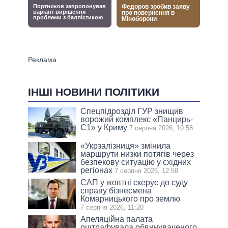
ІНШІ НОВИНИ ПОЛІТИКИ
Спецпідрозділ ГУР знищив
ворожий комплекс «Панцирь-
С1» у Криму
7 серпня 2026, 10:58
«Укрзалізниця» змінила
маршрути низки потягів через
безпекову ситуацію у східних
регіонах
7 серпня 2026, 12:58
САП у жовтні скерує до суду
справу бізнесмена
Комарницького про землю
7 серпня 2026, 11:20
Апеляційна палата
оштрафувала обвинуваченого