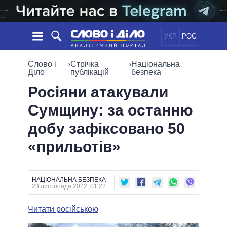
УКР
РОС
НОВИНИ
Слово і
›
Стрічка
›
Національна
Діло
публікацій
безпека
ОБIЦЯНКИ
СТРІЧКА
ПОЛІТИКА
Росіяни атакували
ПОДІЇ
ЕКОНОМІКА
Сумщину: за останню
ПОЛIТИКИ
СТАТТІ
СУСПІЛЬСТВО
добу зафіксовано 50
ІНФОГРАФІКА
ДУМКИ
СВІТ
УСІ ПОЛІТИКИ
«прильотів»
ОГЛЯДИ
ПРЕЗИДЕНТ І ОФІС
ВІДЕО
ДАЙДЖЕСТИ
ВЕРХОВНА РАДА
ПІДТРИМАТИ
КАБІНЕТ МІНІСТРІВ
НАЦІОНАЛЬНА БЕЗПЕКА
23 листопада 2022, 01:22
ГОЛОВИ ОБЛАДМІНІСТРАЦІЙ
ПОРІВНЯННЯ ПОЛІТИКІВ
МЕРИ МІСТ
Читати російською
ВСІ ПЕРСОНИ