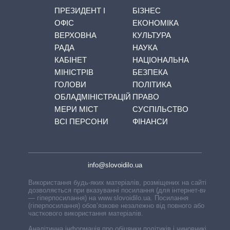
ПРЕЗИДЕНТ І
БІЗНЕС
ОФІС
ЕКОНОМІКА
ВЕРХОВНА
КУЛЬТУРА
РАДА
НАУКА
КАБІНЕТ
НАЦІОНАЛЬНА
МІНІСТРІВ
БЕЗПЕКА
ГОЛОВИ
ПОЛІТИКА
ОБЛАДМІНІСТРАЦІЙ
ПРАВО
МЕРИ МІСТ
СУСПІЛЬСТВО
ВСІ ПЕРСОНИ
ФІНАНСИ
info@slovoidilo.ua
Використання будь-яких матеріалів, розміщених на сайті,
дозволяється при вказуванні посилання (для інтернет-видань
— гіперпосилання) на www.slovoidilo.ua. Посилання
(гіперпосилання) обов’язкове незалежно від повного або
часткового використання матеріалів.
Аналітична інформація про обіцянки політиків і чиновників,