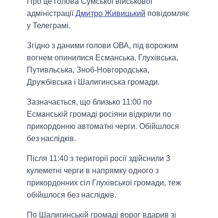
Про це голова Сумської військової
адміністрації
Дмитро Живицький
повідомляє
у Телеграмі.
Згідно з даними голови ОВА, під ворожим
вогнем опинилися Есманська, Глухівська,
Путивльська, Зноб-Новгородська,
Дружбівська і Шалигинська громади.
Зазначається, що близько 11:00 по
Есманській громаді росіяни відкрили по
прикордонню автоматні черги. Обійшлося
без наслідків.
Після 11:40 з території росії здійснили 3
кулеметні черги в напрямку одного з
прикордонних сіл Глухівської громади, теж
обійшлося без наслідків.
По Шалигинській громаді ворог вдарив зі