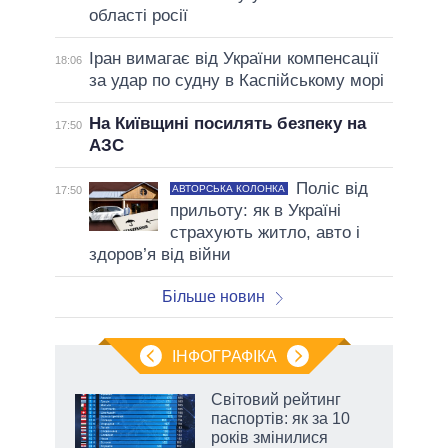
області росії
Іран вимагає від України компенсації
18:06
за удар по судну в Каспійському морі
На Київщині посилять безпеку на
17:50
АЗС
Поліс від
АВТОРСЬКА КОЛОНКА
17:50
прильоту: як в Україні
страхують житло, авто і
здоров’я від війни
Більше новин
ІНФОГРАФІКА
жет
Світовий рейтинг
паспортів: як за 10
ків
років змінилися