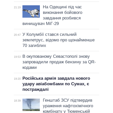
На Одещині під час
21:19
виконання бойового
завдання розбився
винищувач МіГ-29
У Колумбії стався сильний
20:47
землетрус, відомо про щонайменше
70 загиблих
В окупованому Севастополі знову
19:53
запровадили продаж бензину за QR-
кодами
Російська армія завдала нового
19:20
удару авіабомбами по Сумах, є
постраждалі
Генштаб ЗСУ підтвердив
18:39
ураження нафтохімічного
комбінату у Тюменській