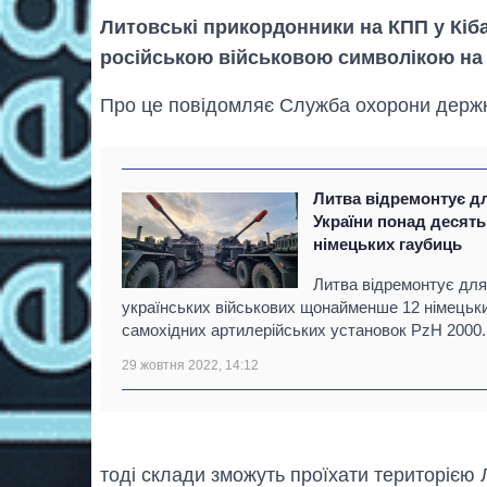
Литовські прикордонники на КПП у Кіба
російською військовою символікою на 
Про це повідомляє Служба охорони держк
Литва відремонтує д
України понад десять
німецьких гаубиць
Литва відремонтує дл
українських військових щонайменше 12 німецьк
самохідних артилерійських установок PzH 2000.
29 жовтня 2022, 14:12
тоді склади зможуть проїхати територією 