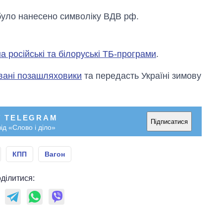
було нанесено символіку ВДВ рф.
а російські та білоруські ТБ-програми
.
вані позашляховики
та передасть Україні зимову
У TELEGRAM
Підписатися
ід «Слово і діло»
КПП
Вагон
ділитися: