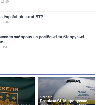
 16:50
а Україні півсотні БТР
 16:46
вжила заборону на російські та білоруські
ми
 11:36
8 серпня
Розвідка США припускає,