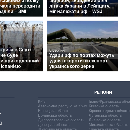
йськових з полку
що дрон, знайдений біля
очали переводити
літака України в Лейпцигу,
озділи – ЗМІ
міг належати рф – WSJ
криза в Сеуті:
8 серпня
 не буде
Удари рф по портах можуть
ти прикордонний
удвічі скоротити експорт
 Іспанією
українського зерна
РЕГІОНИ
Київ
Івано-Франківська обл
Автономна республіка Крим
Київська область
Вінницька область
Кіровоградська област
В
Волинська область
Луганська область
Дніпропетровська область
Львівська область
Й
Донецька область
Миколаївська область
Житомирська область
Одеська область