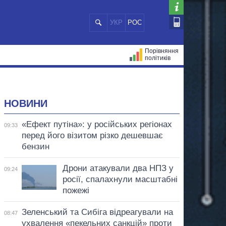
УКР
РОС
Порівняння
політиків
ЦІЙ
МЕРИ МІСТ
ВСІ ПЕРСОНИ
НОВИНИ
«Ефект путіна»: у російських регіонах
09:33
перед його візитом різко дешевшає
бензин
Дрони атакували два НПЗ у
09:24
росії, спалахнули масштабні
пожежі
Зеленський та Сибіга відреагували на
08:47
ухвалення «пекельних санкцій» проти