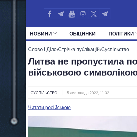
НОВИНИ
ОБIЦЯНКИ
ПОЛIТИКИ
УСІ ПОЛІТИКИ
ПРЕЗИДЕНТ І ОФ
Слово і Діло
›
Стрічка публікацій
›
Суспільство
Литва не пропустила по
військовою символікою
СУСПІЛЬСТВО
5 листопада 2022, 11:32
Читати російською