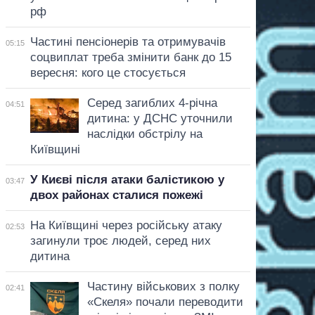
рф
Частині пенсіонерів та отримувачів
05:15
соцвиплат треба змінити банк до 15
вересня: кого це стосується
Серед загиблих 4-річна
04:51
дитина: у ДСНС уточнили
наслідки обстрілу на
Київщині
У Києві після атаки балістикою у
03:47
двох районах сталися пожежі
На Київщині через російську атаку
02:53
загинули троє людей, серед них
дитина
Частину військових з полку
02:41
«Скеля» почали переводити