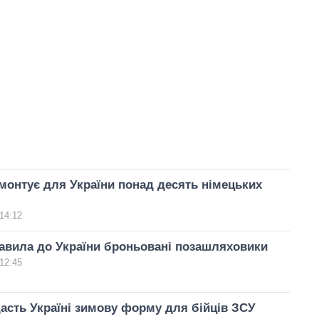
монтує для України понад десять німецьких
14:12
авила до України броньовані позашляховики
12:45
асть Україні зимову форму для бійців ЗСУ