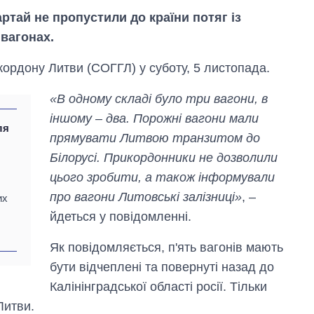
ртай не пропустили до країни потяг із
вагонах.
ордону Литви (СОГГЛ) у суботу, 5 листопада.
«В одному складі було три вагони, в
іншому – два. Порожні вагони мали
ля
прямувати Литвою транзитом до
Білорусі. Прикордонники не дозволили
цього зробити, а також інформували
я
про вагони Литовські залізниці»
, –
их
йдеться у повідомленні.
Дефіцит пам’яті:
Як повідомляється, п'ять вагонів мають
як зріс попит на
чипи за останні
бути відчеплені та повернуті назад до
роки і що
Калінінградської області росії. Тільки
прогнозують на
2027-й
Литви.