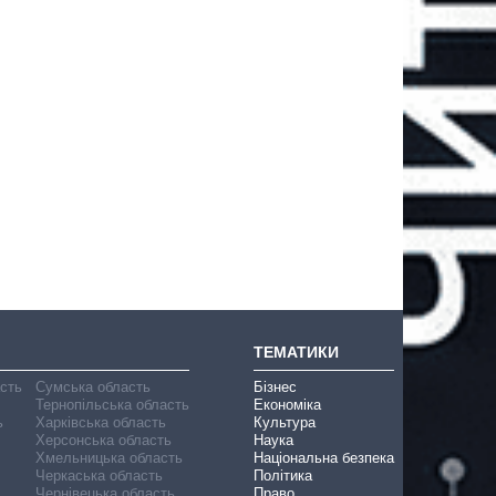
ТЕМАТИКИ
асть
Сумська область
Бізнес
Тернопільська область
Економіка
ь
Харківська область
Культура
Херсонська область
Наука
Хмельницька область
Національна безпека
Черкаська область
Політика
Чернівецька область
Право