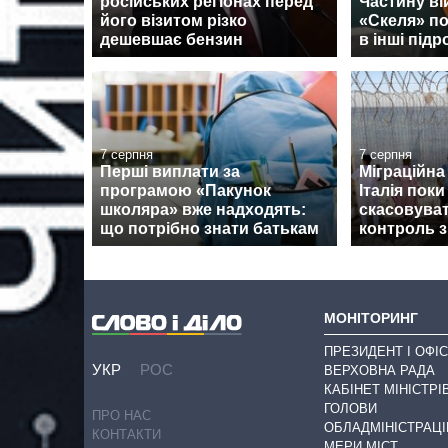
російських регіонах перед
Частину ві
його візитом різко
«Скеля» п
дешевшає бензин
в інші підр
7 серпня
7 серпня
Перші виплати за
Міграційна 
програмою «Пакунок
Італія поки
школяра» вже надходять:
скасовува
що потрібно знати батькам
контроль з
МОНІТОРИНГ
ПРЕЗИДЕНТ І ОФІС
УКР
РОС
ВЕРХОВНА РАДА
КАБІНЕТ МІНІСТРІ
ГОЛОВИ
ПРО НАС
ОБЛАДМІНІСТРАЦІ
КОНТАКТИ
МЕРИ МІСТ