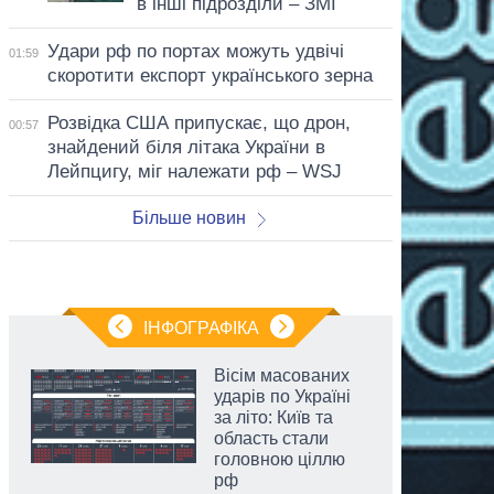
в інші підрозділи – ЗМІ
Удари рф по портах можуть удвічі
01:59
скоротити експорт українського зерна
Розвідка США припускає, що дрон,
00:57
знайдений біля літака України в
Лейпцигу, міг належати рф – WSJ
Більше новин
ІНФОГРАФІКА
Вісім масованих
ударів по Україні
за літо: Київ та
область стали
головною ціллю
рф