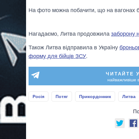
На фото можна побачити, що на вагонах 
Нагадаємо, Литва продовжила
заборону н
Також Литва відправила в Україну
броньо
форму для бійців ЗСУ
.
ЧИТАЙТЕ 
найважливіше в
Росія
Потяг
Прикордонник
Литва
По