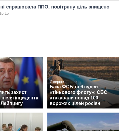
ні спрацювала ППО, повітряну ціль знищено
16:15
7 серпня
База ФСБ та 6 суден
лить захист
«тіньового флоту»: СБС
 після інциденту
атакували понад 100
 Лейпцигу
ворожих цілей росіян