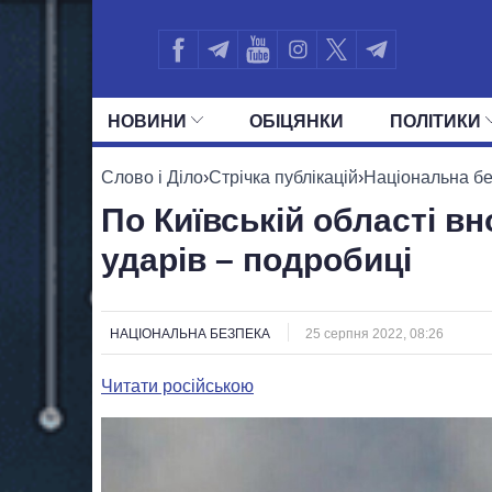
НОВИНИ
ОБIЦЯНКИ
ПОЛIТИКИ
УСІ ПОЛІТИКИ
ПРЕЗИДЕНТ І ОФ
Слово і Діло
›
Стрічка публікацій
›
Національна б
По Київській області в
ударів – подробиці
НАЦІОНАЛЬНА БЕЗПЕКА
25 серпня 2022, 08:26
Читати російською