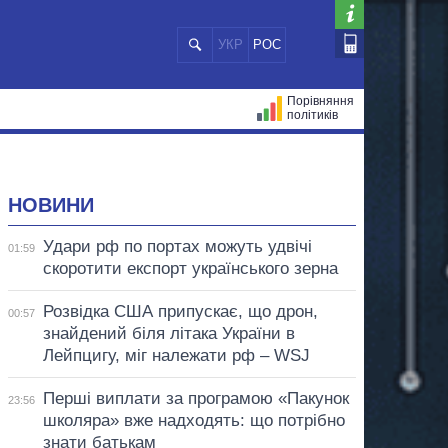
УКР
РОС
Порівняння
політиків
ЦІЙ
МЕРИ МІСТ
ВСІ ПЕРСОНИ
НОВИНИ
Удари рф по портах можуть удвічі
01:59
скоротити експорт українського зерна
Розвідка США припускає, що дрон,
00:57
знайдений біля літака України в
Лейпцигу, міг належати рф – WSJ
Перші виплати за програмою «Пакунок
23:56
школяра» вже надходять: що потрібно
знати батькам