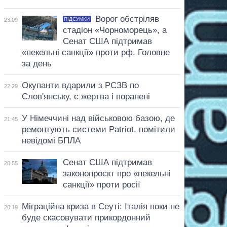
Ворог обстріляв
ПІДСУМКИ
23:09
стадіон «Чорноморець», а
Сенат США підтримав
«пекельні санкції» проти рф. Головне
за день
Окупанти вдарили з РСЗВ по
22:29
Слов'янську, є жертва і поранені
У Німеччині над військовою базою, де
21:45
ремонтують системи Patriot, помітили
невідомі БПЛА
Сенат США підтримав
20:55
законопроєкт про «пекельні
санкції» проти росії
Міграційна криза в Сеуті: Італія поки не
20:19
буде скасовувати прикордонний