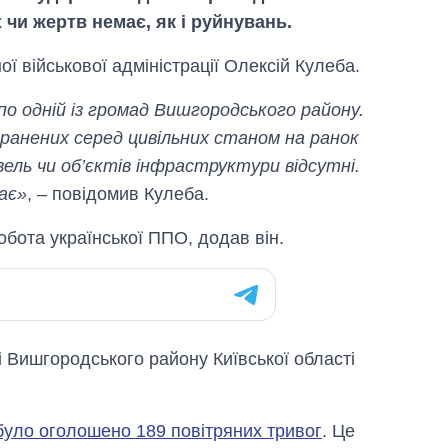
чи жертв немає, як і руйнувань.
ї військової адміністрації Олексій Кулеба.
по одній із громад Вишгородського району.
ранених серед цивільних станом на ранок
вель чи об’єктів інфраструктури відсутні.
ає»
, – повідомив Кулеба.
робота української ППО, додав він.
Від 1 місяця – до 5
 Вишгородського району Київської області
років: хто і як
довго обіймав
посаду керівника
СЗР
 було оголошено 189 повітряних тривог
. Це