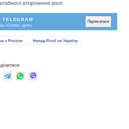
табного вторгнення росії.
У TELEGRAM
Підписатися
ід «Слово і діло»
на з Росією
Напад Росії на Україну
ділитися: