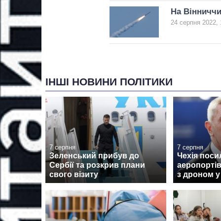
На Вінниччи
24 серпня 2022, 
ІНШІ НОВИНИ ПОЛІТИКИ
7 серпня
7 серпня
Зеленський прибув до
Чехія поси
Сербії та розкрив плани
аеропортів
свого візиту
з дроном у