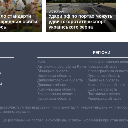
8 серпня
ло стандарти
Удари рф по портах можуть
середньої освіти:
удвічі скоротити експорт
ось
українського зерна
РЕГІОНИ
Київ
Івано-Франківська обл
Автономна республіка Крим
Київська область
Вінницька область
Кіровоградська област
В
Волинська область
Луганська область
Дніпропетровська область
Львівська область
Й
Донецька область
Миколаївська область
Житомирська область
Одеська область
Закарпатська область
Полтавська область
Запорізька область
Рівненська область
 дозволяється при вказуванні посилання (для інтернет-видань — гіперпоси
стання матеріалів.
, що розміщені на порталі slovoidilo.ua, а також інформація про стан вик