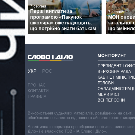
7 серпня
Перші виплати за
7 серпня
програмою «Пакунок
МОН онови
школяра» вже надходять:
загальної 
що потрібно знати батькам
що змінил
МОНІТОРИНГ
ПРЕЗИДЕНТ І ОФІС
УКР
РОС
ВЕРХОВНА РАДА
КАБІНЕТ МІНІСТРІ
ГОЛОВИ
ПРО НАС
ОБЛАДМІНІСТРАЦІ
КОНТАКТИ
МЕРИ МІСТ
ПРАВИЛА
ВСІ ПЕРСОНИ
Використання будь-яких матеріалів, розміщених на сайті,
обов’язкове незалежно від повного або часткового викори
Аналітична інформація про обіцянки політиків і чиновників
Діло» і є власністю ТОВ «ІА Слово і Діло».