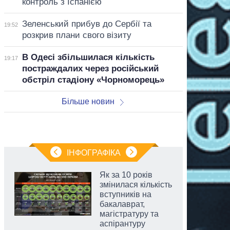
контроль з Іспанією
Зеленський прибув до Сербії та
19:52
розкрив плани свого візиту
В Одесі збільшилася кількість
19:17
постраждалих через російський
обстріл стадіону «Чорноморець»
Більше новин
ІНФОГРАФІКА
Як за 10 років
змінилася кількість
вступників на
бакалаврат,
магістратуру та
аспірантуру