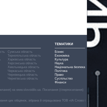
ТЕМАТИКИ
асть
Сумська область
Бізнес
Тернопільська область
Економіка
ь
Харківська область
Культура
Херсонська область
Наука
Хмельницька область
Національна безпека
Черкаська область
Політика
Чернівецька область
Право
Чернігівська область
Суспільство
Фінанси
лання) на www.slovoidilo.ua. Посилання (гіперпосилання)
онання цих обіцянок, зібрана й опрацьована ТОВ «ІА Слово і