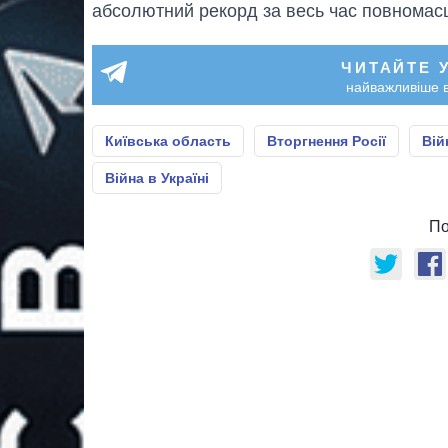
абсолютний рекорд за весь час повномасш
ЧИТАЙТЕ 
найважливіше в
Київська область
Вторгнення Росії
Вій
Війна в Україні
По