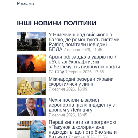
ІНШІ НОВИНИ ПОЛІТИКИ
У Німеччині над військовою
базою, де ремонтують системи
Patriot, помітили невідомі
БПЛА
7 серпня 2026, 21:45
Армія рф завдала ударів по 7
об'єктах Укрнафти, які
забезпечують видобуток нафти
та газу
7 серпня 2026, 17:38
Міжнародні резерви України
скоротилися у липні
7 серпня 2026, 18:09
Чехія посилить захист
аеропортів після інциденту з
дроном у Лейпцигу
7 серпня 2026, 18:45
Перші виплати за програмою
«Пакунок школяра» вже
надходять: що потрібно знати
батькам
7 серпня 2026, 23:56