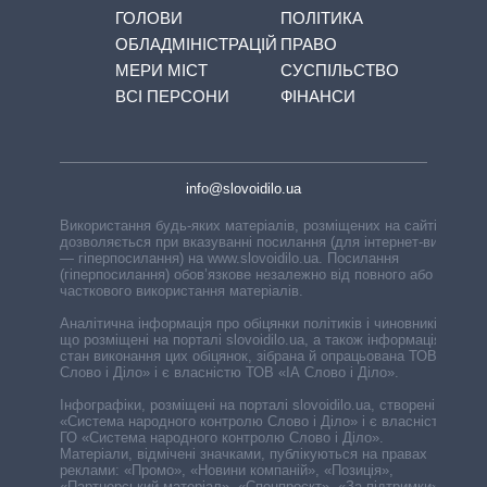
ГОЛОВИ
ПОЛІТИКА
ОБЛАДМІНІСТРАЦІЙ
ПРАВО
МЕРИ МІСТ
СУСПІЛЬСТВО
ВСІ ПЕРСОНИ
ФІНАНСИ
info@slovoidilo.ua
Використання будь-яких матеріалів, розміщених на сайті,
дозволяється при вказуванні посилання (для інтернет-видань
— гіперпосилання) на www.slovoidilo.ua. Посилання
(гіперпосилання) обов’язкове незалежно від повного або
часткового використання матеріалів.
Аналітична інформація про обіцянки політиків і чиновників,
що розміщені на порталі slovoidilo.ua, а також інформація про
стан виконання цих обіцянок, зібрана й опрацьована ТОВ «ІА
Слово і Діло» і є власністю ТОВ «ІА Слово і Діло».
Інфографіки, розміщені на порталі slovoidilo.ua, створені ГО
«Система народного контролю Слово і Діло» і є власністю
ГО «Система народного контролю Слово і Діло».
Матеріали, відмічені значками, публікуються на правах
реклами: «Промо», «Новини компаній», «Позиція»,
«Партнерський матеріал», «Спецпроєкт», «За підтримки».