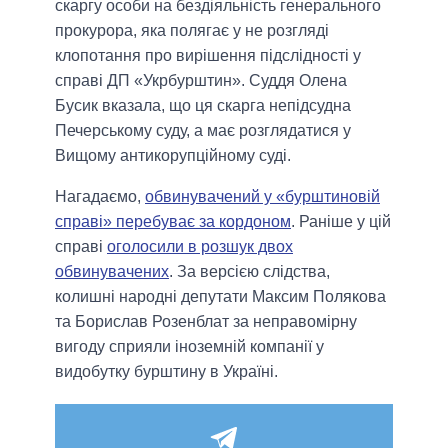
скаргу особи на бездіяльність генерального
прокурора, яка полягає у не розгляді
клопотання про вирішення підслідності у
справі ДП «Укрбурштин». Суддя Олена
Бусик вказала, що ця скарга непідсудна
Печерському суду, а має розглядатися у
Вищому антикорупційному суді.
Нагадаємо,
обвинувачений у «бурштиновій
справі» перебуває за кордоном
. Раніше у цій
справі
оголосили в розшук двох
обвинувачених
. За версією слідства,
колишні народні депутати Максим Полякова
та Борислав Розенблат за неправомірну
вигоду сприяли іноземній компанії у
видобутку бурштину в Україні.