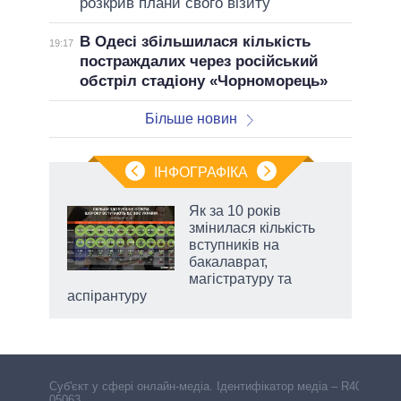
розкрив плани свого візиту
В Одесі збільшилася кількість
19:17
постраждалих через російський
обстріл стадіону «Чорноморець»
Більше новин
ІНФОГРАФІКА
 5
Як за 10 років
вго
змінилася кількість
вступників на
бакалаврат,
магістратуру та
аспірантуру
Cуб'єкт у сфері онлайн-медіа. Ідентифікатор медіа – R40-
05063