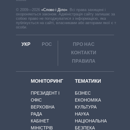
© 2009—2026
«Слово і Діло»
.
Всі права захищені і
охороняються законом. Адміністрація сайту залишає за
собою право не погоджуватися з інформацією, яка
публікується на сайті, власниками або авторами якої є треті
особи.
УКР
РОС
ПРО НАС
КОНТАКТИ
ПРАВИЛА
МОНІТОРИНГ
ТЕМАТИКИ
ПРЕЗИДЕНТ І
БІЗНЕС
ОФІС
ЕКОНОМІКА
ВЕРХОВНА
КУЛЬТУРА
РАДА
НАУКА
КАБІНЕТ
НАЦІОНАЛЬНА
МІНІСТРІВ
БЕЗПЕКА