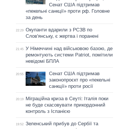
Сенат США підтримав
«пекельні санкції» проти рф. Головне
за день
Окупанти вдарили з РСЗВ по
22:29
Слов'янську, є жертва і поранені
У Німеччині над військовою базою, де
21:45
ремонтують системи Patriot, помітили
невідомі БПЛА
Сенат США підтримав
20:55
законопроєкт про «пекельні
санкції» проти росії
Міграційна криза в Сеуті: Італія поки
20:19
не буде скасовувати прикордонний
контроль з Іспанією
Зеленський прибув до Сербії та
19:52