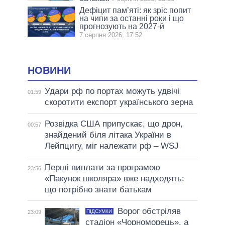
Дефіцит пам’яті: як зріс попит
на чипи за останні роки і що
прогнозують на 2027-й
7 серпня 2026, 17:52
НОВИНИ
Удари рф по портах можуть удвічі
01:59
скоротити експорт українського зерна
Розвідка США припускає, що дрон,
00:57
знайдений біля літака України в
Лейпцигу, міг належати рф – WSJ
Перші виплати за програмою
23:56
«Пакунок школяра» вже надходять:
що потрібно знати батькам
Ворог обстріляв
ПІДСУМКИ
23:09
стадіон «Чорноморець», а