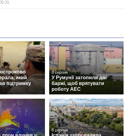
00:31
достроково
8 серпня
ерала, який
У Румунії затопили дві
ав підтримку
баржі, щоб врятувати
роботу АЕС
8 серпня
 дрон влучив у
Іспанія запровадила