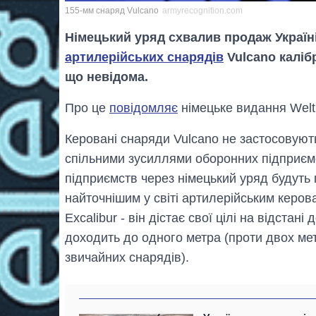
155-мм снаряд Vulcano
armyrecognition.com
Німецький уряд схвалив продаж Україн
артилерійських снарядів
Vulcano калібр
що невідома.
Про це
повідомляє
німецьке видання Welt
Керовані снаряди Vulcano не застосовуют
спільними зусиллями оборонних підприємств
підприємств через німецький уряд будуть 
найточнішим у світі артилерійським керо
Excalibur - він дістає свої цілі на відстан
доходить до одного метра (проти двох метр
звичайних снарядів).