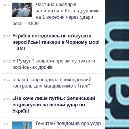
Частина школярів
13:06
залишиться без підручників
на 1 вересня через удари
росії – МОН
Україна погодилась не атакувати
12:46
неросійські танкери в Чорному морі
– ЗМІ
У Румунії заявили про зміну тактики
12:42
російських дронів
Іспанія запровадила прикордонний
12:26
контроль для мандрівників з Італії
«Не хоче лише путін»: Зеленський
12:10
відреагував на нічний удар по
Україні
Генштаб повідомив про удар
11:51