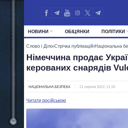
НОВИНИ
ОБIЦЯНКИ
ПОЛIТИКИ
УСІ ПОЛІТИКИ
ПРЕЗИДЕНТ І ОФ
Слово і Діло
›
Стрічка публікацій
›
Національна б
Німеччина продає Украї
керованих снарядів Vul
НАЦІОНАЛЬНА БЕЗПЕКА
21 серпня 2022, 21:55
Читати російською