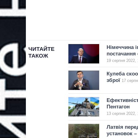
Німеччина і
ЧИТАЙТЕ
постачання 
ТАКОЖ
19 серпня 2022, 
Кулеба скоо
зброї
17 серпн
Ефективніст
Пентагон
13 серпня 2022, 
Латвія пере
установок –