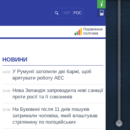
УКР
РОС
Порівняння
політиків
ЦІЙ
МЕРИ МІСТ
ВСІ ПЕРСОНИ
НОВИНИ
У Румунії затопили дві баржі, щоб
14:02
врятувати роботу АЕС
Нова Зеландія запровадила нові санкції
13:49
проти росії та її союзників
На Буковині після 11 днів пошуків
13:36
затримали чоловіка, який влаштував
стрілянину по поліцейських