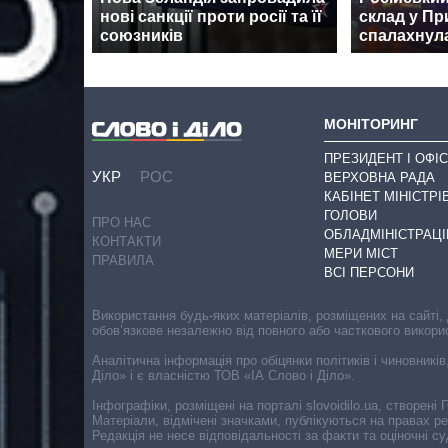
нові санкції проти росії та її
склад у Пр
союзників
спалахнул
МОНІТОРИНГ
ПРЕЗИДЕНТ І ОФІС
УКР
РОС
ВЕРХОВНА РАДА
КАБІНЕТ МІНІСТРІ
ГОЛОВИ
ПРО НАС
ОБЛАДМІНІСТРАЦІ
КОНТАКТИ
МЕРИ МІСТ
ПРАВИЛА
ВСІ ПЕРСОНИ
Використання будь-яких матеріалів, розміщених на сайті,
обов’язкове незалежно від повного або часткового викори
Аналітична інформація про обіцянки політиків і чиновників
Діло» і є власністю ТОВ «ІА Слово і Діло».
Інфографіки, розміщені на порталі slovoidilo.ua, створен
Матеріали, відмічені значками, публікуються на правах р
Редакція не несе відповідальності за факти та оціночні 