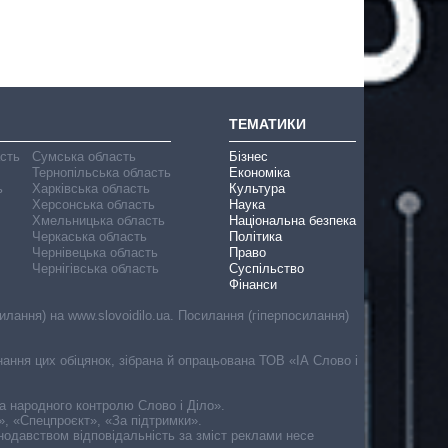
ТЕМАТИКИ
асть
Сумська область
Бізнес
Тернопільська область
Економіка
ь
Харківська область
Культура
Херсонська область
Наука
Хмельницька область
Національна безпека
Черкаська область
Політика
Чернівецька область
Право
Чернігівська область
Суспільство
Фінанси
лання) на www.slovoidilo.ua. Посилання (гіперпосилання)
онання цих обіцянок, зібрана й опрацьована ТОВ «ІА Слово і
ма народного контролю Слово і Діло».
», «Спецпроєкт», «За підтримки».
онодавством відповідальність за зміст реклами несе