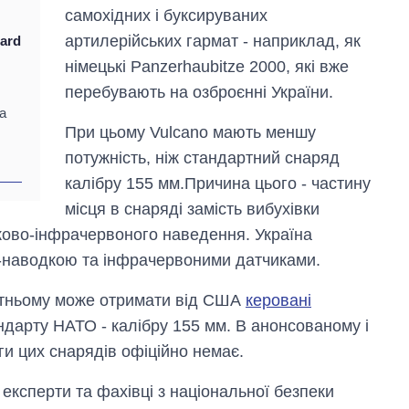
самохідних і буксируваних
артилерійських гармат - наприклад, як
pard
німецькі Panzerhaubitze 2000, які вже
перебувають на озброєнні України.
а
При цьому Vulcano мають меншу
потужність, ніж стандартний снаряд
калібру 155 мм.Причина цього - частину
місця в снаряді замість вибухівки
ково-інфрачервоного наведення. Україна
S-наводкою та інфрачервоними датчиками.
утньому може отримати від США
керовані
ндарту НАТО - калібру 155 мм. В анонсованому і
ги цих снарядів офіційно немає.
 експерти та фахівці з національної безпеки