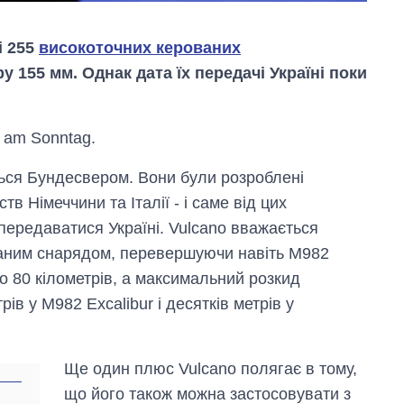
і 255
високоточних керованих
у 155 мм. Однак дата їх передачі Україні поки
 am Sonntag.
ься Бундесвером. Вони були розроблені
 Німеччини та Італії - і саме від цих
передаватися Україні. Vulcano вважається
ваним снарядом, перевершуючи навіть М982
Як за 10 років
і до 80 кілометрів, а максимальний розкид
змінилася кількість
вступників на
ів у М982 Excalibur і десятків метрів у
бакалаврат,
магістратуру та
аспірантуру
Ще один плюс Vulcano полягає в тому,
що його також можна застосовувати з