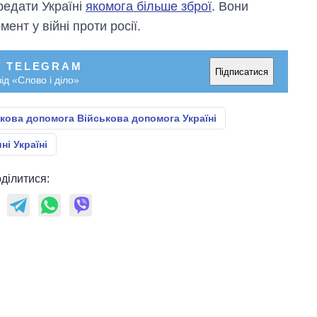
редати Україні
якомога більше зброї
. Вони
нт у війні проти росії.
У TELEGRAM
Підписатися
ід «Слово і діло»
кова допомога Військова допомога Україні
і Україні
ділитися: