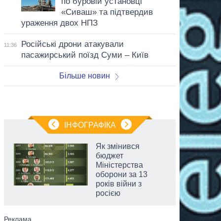
по буровій установці
«Сиваш» та підтвердив
ураження двох НПЗ
Російські дрони атакували
11:36
пасажирський поїзд Суми – Київ
Більше новин
ІНФОГРАФІКА
Як змінився
бюджет
Міністерства
оборони за 13
років війни з
росією