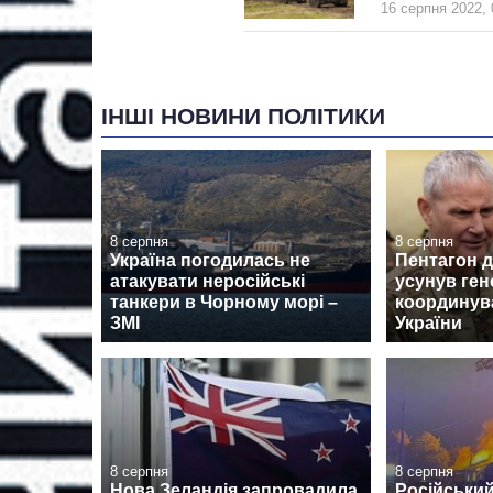
16 серпня 2022, 
ІНШІ НОВИНИ ПОЛІТИКИ
8 серпня
8 серпня
Україна погодилась не
Пентагон 
атакувати неросійські
усунув ген
танкери в Чорному морі –
координув
ЗМІ
України
8 серпня
8 серпня
Нова Зеландія запровадила
Російський