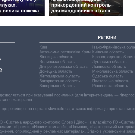
илуках,
прикордонний контроль
а велика пожежа
для мандрівників з Італії
РЕГІОНИ
Київ
Івано-Франківська обл
Автономна республіка Крим
Київська область
Вінницька область
Кіровоградська област
В
Волинська область
Луганська область
Дніпропетровська область
Львівська область
Й
Донецька область
Миколаївська область
Житомирська область
Одеська область
Закарпатська область
Полтавська область
Запорізька область
Рівненська область
 дозволяється при вказуванні посилання (для інтернет-видань — гіперпоси
стання матеріалів.
, що розміщені на порталі slovoidilo.ua, а також інформація про стан вик
і ГО «Система народного контролю Слово і Діло» і є власністю ГО «Систе
еклами: «Промо», «Новини компаній», «Позиція», «Партнерський матеріал
судження, оприлюднені у рекламних матеріалах. Згідно з українським зак