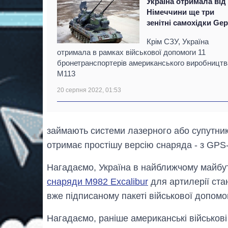
Україна отримала від
Німеччини ще три
зенітні самохідки Ge
Крім СЗУ, Україна
отримала в рамках військової допомоги 11
бронетранспортерів американського виробництв
М113
20 серпня 2022, 01:53
займають системи лазерного або супутни
отримає простішу версію снаряда - з GP
Нагадаємо, Україна в найближчому майб
снаряди М982 Excalibur
для артилерії ста
вже підписаному пакеті військової допомо
Нагадаємо, раніше американські військові