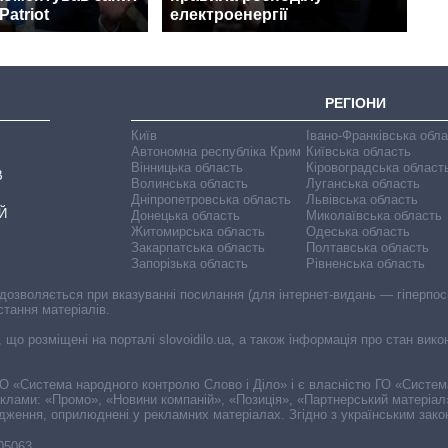
Patriot
електроенергії
РЕГІОНИ
Київ
Івано-Франківська обл
Автономна республіка Крим
Київська область
Вінницька область
Кіровоградська област
В
Волинська область
Луганська область
Дніпропетровська область
Львівська область
Й
Донецька область
Миколаївська область
Житомирська область
Одеська область
Закарпатська область
Полтавська область
Запорізька область
Рівненська область
 дозволяється при вказуванні посилання (для інтернет-видань — гіперпоси
стання матеріалів.
, що розміщені на порталі slovoidilo.ua, а також інформація про стан вик
і ГО «Система народного контролю Слово і Діло» і є власністю ГО «Систе
еклами: «Промо», «Новини компаній», «Позиція», «Партнерський матеріал
судження, оприлюднені у рекламних матеріалах. Згідно з українським зак
-05063