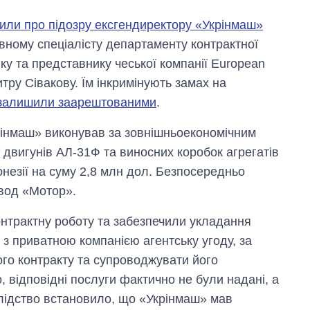
Anthropic
или про підозру ексгендиректору «Укрінмаш»
вному спеціалісту департаменту контрактної
 та представнику чеської компанії European
итру Сівакову. Їм інкримінують замах на
о залишили заарештованими
.
рінмаш» виконував за зовнішньоекономічним
 двигунів АЛ-31Ф та виносних коробок агрегатів
онезії на суму 2,8 млн дол. Безпосередньо
вод «Мотор».
нтрактну роботу та забезпечили укладання
 з приватною компанією агентську угоду, за
ого контракту та супроводжувати його
, відповідні послуги фактично не були надані, а
слідство встановило, що «Укрінмаш» мав