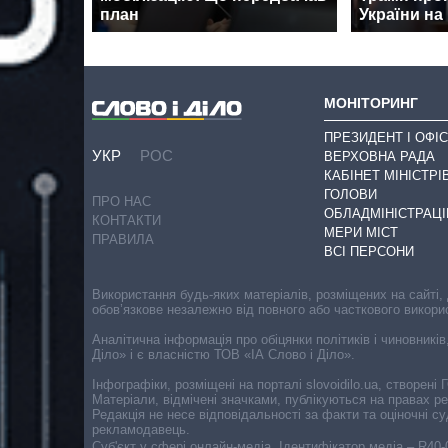
план
України на 
МОНІТОРИНГ
ПРЕЗИДЕНТ І ОФІС
УКР
РОС
ВЕРХОВНА РАДА
КАБІНЕТ МІНІСТРІ
ГОЛОВИ
ПРО НАС
ОБЛАДМІНІСТРАЦІ
КОНТАКТИ
МЕРИ МІСТ
ПРАВИЛА
ВСІ ПЕРСОНИ
Використання будь-яких матеріалів, розміщених на сайті,
обов’язкове незалежно від повного або часткового викори
Аналітична інформація про обіцянки політиків і чиновників
Діло» і є власністю ТОВ «ІА Слово і Діло».
Інфографіки, розміщені на порталі slovoidilo.ua, створен
Матеріали, відмічені значками, публікуються на правах р
Редакція не несе відповідальності за факти та оціночні 
рекламодавець.
Cуб'єкт у сфері онлайн-медіа. Ідентифікатор медіа – R40