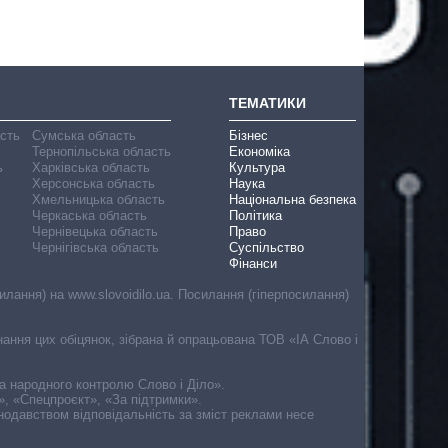
ТЕМАТИКИ
асть
Сумська область
Бізнес
Тернопільська область
Економіка
ь
Харківська область
Культура
Херсонська область
Наука
Хмельницька область
Національна безпека
Черкаська область
Політика
Чернівецька область
Право
Чернігівська область
Суспільство
Фінанси
лання) на www.slovoidilo.ua. Посилання (гіперпосилання)
онання цих обіцянок, зібрана й опрацьована ТОВ «ІА Слово і
ма народного контролю Слово і Діло».
», «Спецпроєкт», «За підтримки».
онодавством відповідальність за зміст реклами несе