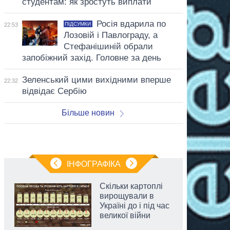
студентам: як зростуть виплати
Росія вдарила по
ПІДСУМКИ
22:53
Лозовій і Павлограду, а
Стефанішиній обрали
запобіжний захід. Головне за день
Зеленський цими вихідними вперше
22:32
відвідає Сербію
Більше новин
ІНФОГРАФІКА
Скільки картоплі
вирощували в
Україні до і під час
великої війни