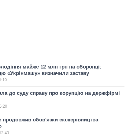
лодіння майже 12 млн грн на оборонці:
цю «Укрінмашу» визначили заставу
1:19
ла до суду справу про корупцію на держфірмі
6:20
 продовжив обов'язки екскерівництва
»
12:40