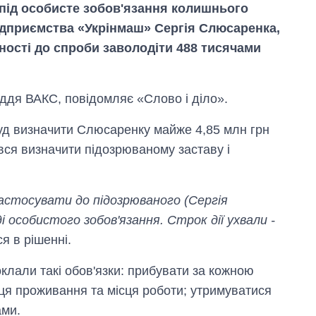
під особисте зобов'язання колишнього
ідприємства «Укрінмаш» Сергія Слюсаренка,
ності до спроби заволодіти 488 тисячами
уддя ВАКС, повідомляє «Слово і діло».
уд визначити Слюсаренку майже 4,85 млн грн
вся визначити підозрюваному заставу і
астосувати до підозрюваного (Сергія
і особистого зобов'язання. Строк дії ухвали -
ся в рішенні.
Економіка ШІ-
гігантів: скільки
клали такі обов'язки: прибувати за кожною
коштують і
сця проживання та місця роботи; утримуватися
заробляють
OpenAI та
ами.