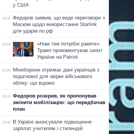
у США
Федоров заявив, що веде переговори з
03:56
Маском щодо використання Starlink
для ударів по рф
«Нам теж потрібні ракети»:
02:59
Трамп прокоментував запит
України на Patriot
Міноборони отримає дані українців з
01:59
податкової для звірки військового
обліку: що відомо
Федоров розкрив, як пропонував
01:24
змінити мобілізацію: що передбачав
план
В Україні анонсували підвищення
23:45
зарплат учителям і стипендій