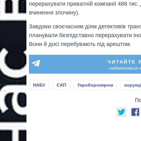
перерахувати приватній компанії 488 тис.
вчинення злочину).
Завдяки своєчасним діям детективів транз
планували безпідставно перерахувати іноз
Вони й досі перебувають під арештом.
ЧИТАЙТЕ 
найважливіше в
НАБУ
САП
Укроборонпром
корупц
По