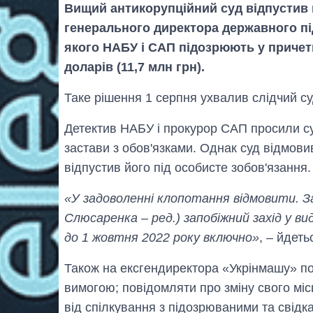
Вищий антикорупційний суд відпустив 
генерального директора державного п
якого НАБУ і САП підозрюють у причет
доларів (11,7 млн грн).
Таке рішення 1 серпня ухвалив слідчий с
Детектив НАБУ і прокурор САП просили с
застави з обов'язками. Однак суд відмови
відпустив його під особисте зобов'язання.
«У задоволенні клопотання відмовити. З
Слюсаренка – ред.) запобіжний захід у вид
до 1 жовтня 2022 року включно»
, – йдеть
Також на ексгендиректора «Укрінмашу» по
вимогою; повідомляти про зміну свого мі
від спілкування з підозрюваними та свідк