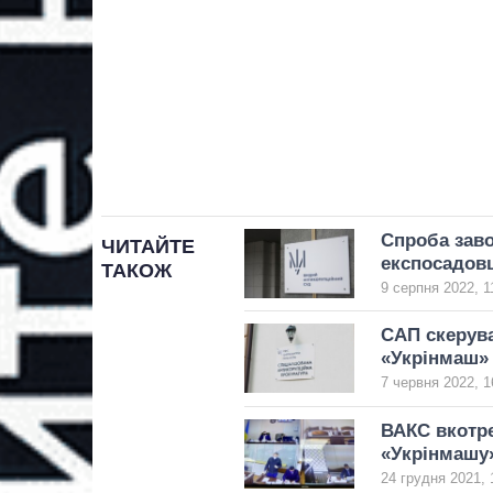
Спроба заво
ЧИТАЙТЕ
експосадов
ТАКОЖ
9 серпня 2022, 1
САП скерува
«Укрінмаш»
7 червня 2022, 1
ВАКС вкотре
«Укрінмашу
24 грудня 2021, 