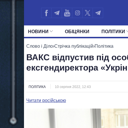
НОВИНИ
ОБIЦЯНКИ
ПОЛIТИКИ
УСІ ПОЛІТИКИ
ПРЕЗИДЕНТ І ОФ
Слово і Діло
›
Стрічка публікацій
›
Політика
ВАКС відпустив під осо
ексгендиректора «Укрі
ПОЛІТИКА
10 серпня 2022, 12:43
Читати російською