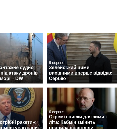
6 серпня
вантажне судно
Зеленський цими
під атаку дронів
вихідними вперше відвідає
морі – DW
Сербію
6 серпня
Окремі списки для зими і
отрібні ракети»:
літа: Кабмін змінить
коментував запит
правила розподілу