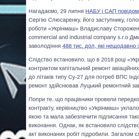
Нагадаємо, 29 липня
НАБУ і САП повідом
Сергію Слюсаренку, його заступнику, голо
роботи «Укрінмаш» Владиславу Стороженку
commercial and industrial company s.r.o Дм
заволодіння
488 тис. дол, які нещодавн
Слідство встановило, що в 2018 році «Ук
контрактом капітальний ремонт авіаційних
до літаків типу Су-27 для потреб ВПС Інд
ремонт здійснював Луцький ремонтний за
Попри те, що працівники провели передко
контракту, керівництво «Укрінмаш» уклало
якою та мала забезпечити підписання так
виконання. Однак, як встановило слідство
акт виконаних робіт підробили. Загалом 