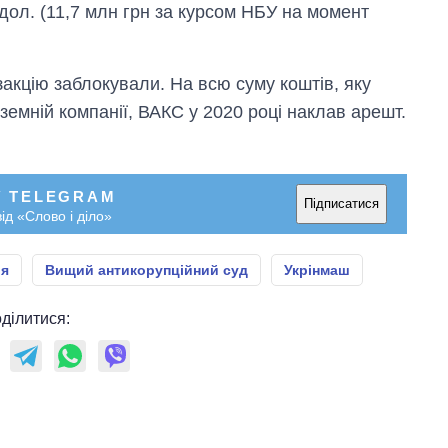
 дол. (11,7 млн грн за курсом НБУ на момент
акцію заблокували. На всю суму коштів, яку
емній компанії, ВАКС у 2020 році наклав арешт.
У TELEGRAM
Підписатися
ід «Слово і діло»
ія
Вищий антикорупційний суд
Укрінмаш
ділитися: