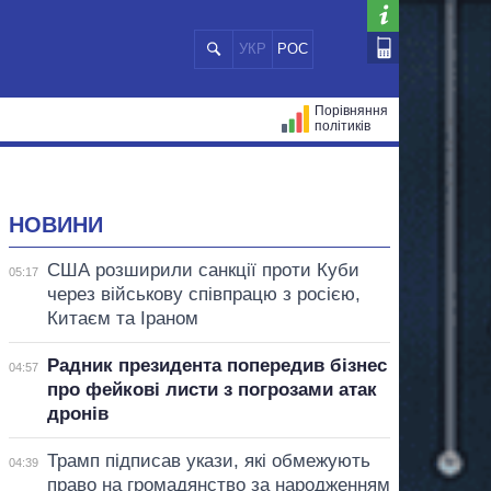
УКР
РОС
Порівняння
політиків
ЦІЙ
МЕРИ МІСТ
ВСІ ПЕРСОНИ
НОВИНИ
США розширили санкції проти Куби
05:17
через військову співпрацю з росією,
Китаєм та Іраном
Радник президента попередив бізнес
04:57
про фейкові листи з погрозами атак
дронів
Трамп підписав укази, які обмежують
04:39
право на громадянство за народженням