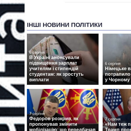
ІНШІ НОВИНИ ПОЛІТИКИ
6 серпня
В Україні анонсували
підвищення зарплат
6 серпня
учителям і стипендій
Німецьке 
студентам: як зростуть
потрапило 
виплати
у Чорному 
7 серпня
Федоров розкрив, як
7 серпня
пропонував змінити
«Нам теж п
мобілізацію: що передбачав
Трамп про