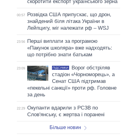
скоротити експорт українського зерна
Розвідка США припускає, що дрон,
00:57
знайдений біля літака України в
Лейпцигу, міг належати рф – WSJ
Перші виплати за програмою
23:56
«Пакунок школяра» вже надходять:
що потрібно знати батькам
Ворог обстріляв
ПІДСУМКИ
23:09
стадіон «Чорноморець», а
Сенат США підтримав
«пекельні санкції» проти рф. Головне
за день
Окупанти вдарили з РСЗВ по
22:29
Слов'янську, є жертва і поранені
Більше новин