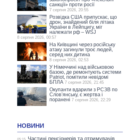
санкції» проти росії
7 серпня 2026, 20:55
Розвідка США припускає, що
дрон, знайдений біля літака
України в Лейпцигу, міг
належати рф – WSJ
8 серпня 2026, 00:57
На Київщині через російську
атаку загинули троє людей,
серед них дитина
8 серпня 2026, 02:53
У Німеччині над військовою
базою, де ремонтують системи
Patriot, помітили невідомі
БПЛА
7 серпня 2026, 21:45
Окупанти вдарили з РСЗВ по
Слов'янську, є жертва і
поранені
7 серпня 2026, 22:29
НОВИНИ
Частині пенсіонерів та отримувачів
05:15