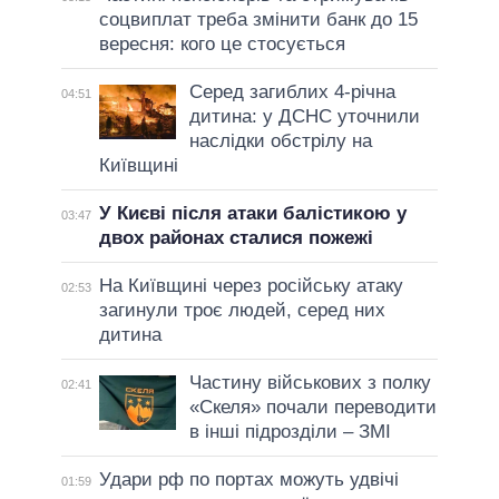
соцвиплат треба змінити банк до 15
вересня: кого це стосується
Серед загиблих 4-річна
04:51
дитина: у ДСНС уточнили
наслідки обстрілу на
Київщині
У Києві після атаки балістикою у
03:47
двох районах сталися пожежі
На Київщині через російську атаку
02:53
загинули троє людей, серед них
дитина
Частину військових з полку
02:41
«Скеля» почали переводити
в інші підрозділи – ЗМІ
Удари рф по портах можуть удвічі
01:59