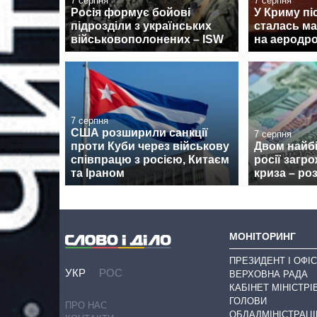
7 серпня
7 серпня
Росія формує бойові
У Криму піс
підрозділи з українських
сталась м
військовополонених – ISW
на аеродро
7 серпня
США розширили санкції
7 серпня
проти Куби через військову
Двом найб
співпрацю з росією, Китаєм
росії загр
та Іраном
криза – ро
МОНІТОРИНГ
ПРЕЗИДЕНТ І ОФІС
УКР
РОС
ВЕРХОВНА РАДА
КАБІНЕТ МІНІСТРІ
ГОЛОВИ
ПРО НАС
ОБЛАДМІНІСТРАЦІ