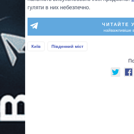
гуляти в них небезпечно.
ЧИТАЙТЕ 
найважливіше в
Київ
Південний міст
По