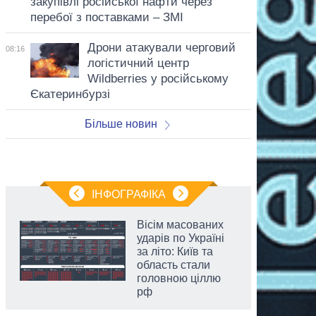
закупівлі російської нафти через
перебої з поставками – ЗМІ
Дрони атакували черговий
08:16
логістичний центр
Wildberries у російському
Єкатеринбурзі
Більше новин
ІНФОГРАФІКА
Вісім масованих
ударів по Україні
за літо: Київ та
область стали
головною ціллю
рф