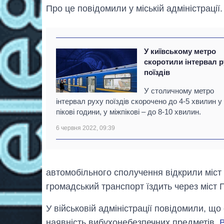
Про це повідомили у міській адміністрації.
У київському метро
скоротили інтервал р
поїздів
У столичному метро
інтервал руху поїздів скорочено до 4-5 хвилин у
пікові години, у міжпікові – до 8-10 хвилин.
6 червня 2022, 09:39
автомобільного сполучення відкрили міст
громадський транспорт їздить через міст 
У військовій адміністрації повідомили, що
наявність вибухонебезпечних предметів.