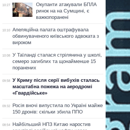
Окупанти атакували БПЛА
10:27
ринок на на Сумщині, є
важкопоранені
Апеляційна палата оштрафувала
10:10
обвинуваченого київського адвоката з
вироком
У Таїланді сталася стрілянина у школі,
10:08
семеро загиблих та щонайменше 15
поранених
У Криму після серії вибухів сталась
09:58
масштабна пожежа на аеродромі
«Гвардійське»
Росія вночі випустила по Україні майже
09:32
150 дронів: скільки збила ППО
Найбільший НПЗ Китаю наростив
08:54