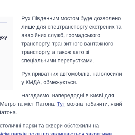
Рух Південним мостом буде дозволено
лише для спецтранспорту екстрених та
аварійних служб, громадського
уху
транспорту, транзитного вантажного
транспорту, а також авто зі
спеціальними перепустками.
Рух приватних автомобілів, наголосили
у КМДА, обмежується.
Нагадаємо, напередодні в Києві для
Економіка ШІ-
гігантів: скільки
 Метро та міст Патона.
Тут
можна побачити, який
коштують і
Патона.
заробляють
OpenAI та
Anthropic
 столичні парки та сквери обстежили на
Вісім парків поки що залишаються закритими
,