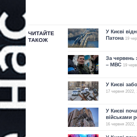
У Києві від
ЧИТАЙТЕ
Патона
19 чер
ТАКОЖ
За червень 
– МВС
19 черв
У Києві заб
17 червня 2022, 
У Києві поч
військами 
16 червня 2022, 