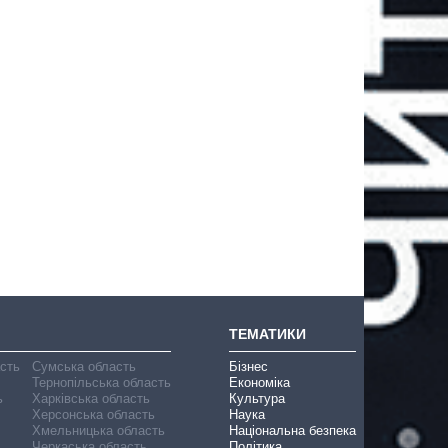
ТЕМАТИКИ
асть
Сумська область
Бізнес
Тернопільська область
Економіка
ь
Харківська область
Культура
Херсонська область
Наука
Хмельницька область
Національна безпека
Черкаська область
Політика