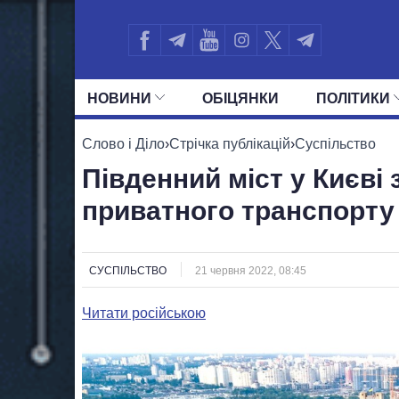
НОВИНИ
ОБIЦЯНКИ
ПОЛIТИКИ
УСІ ПОЛІТИКИ
ПРЕЗИДЕНТ І ОФ
Слово і Діло
›
Стрічка публікацій
›
Суспільство
Південний міст у Києві
приватного транспорту
СУСПІЛЬСТВО
21 червня 2022, 08:45
Читати російською