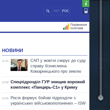
УКР
РОС
Порівняння
політиків
ЦІЙ
МЕРИ МІСТ
ВСІ ПЕРСОНИ
НОВИНИ
САП у жовтні скерує до суду
11:20
справу бізнесмена
Комарницького про землю
Спецпідрозділ ГУР знищив ворожий
10:58
комплекс «Панцирь-С1» у Криму
Росія формує бойові підрозділи з
10:45
українських військовополонених – ISW