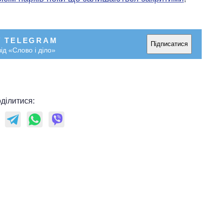
У TELEGRAM
Підписатися
ід «Слово і діло»
ділитися: