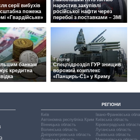
ля серії вибухів
наростив закупівлі
асштабна пожежа
російської нафти через
мі «Гвардійське»
перебої з поставками – ЗМІ
7 серпня
ільшим банкам
Спецпідрозділ ГУР знищив
ожує кредитна
ворожий комплекс
звідка
«Панцирь-С1» у Криму
РЕГІОНИ
Київ
Івано-Франківська обл
Автономна республіка Крим
Київська область
Вінницька область
Кіровоградська област
В
Волинська область
Луганська область
Дніпропетровська область
Львівська область
Й
Донецька область
Миколаївська область