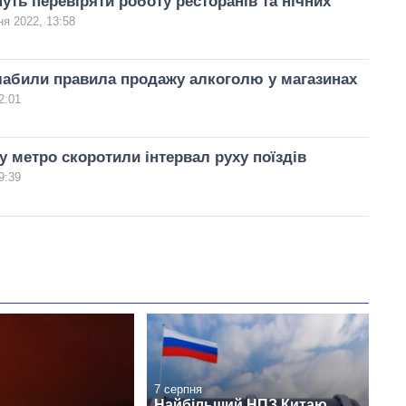
нуть перевіряти роботу ресторанів та нічних
ня 2022, 13:58
лабили правила продажу алкоголю у магазинах
2:01
у метро скоротили інтервал руху поїздів
9:39
7 серпня
Найбільший НПЗ Китаю