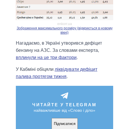
enkorr.ua
Зображення максимального розміру (відкриється в новому
вікні)
Нагадаємо, в Україні утворився дефіцит
бензину на АЗС. За словами експерта,
вплинули на це три фактори
.
У Кабміні обіцяли
ліквідувати дефіцит
палива протягом тижня
.
ЧИТАЙТЕ У TELEGRAM
найважливіше від «Слово і діло»
Підписатися