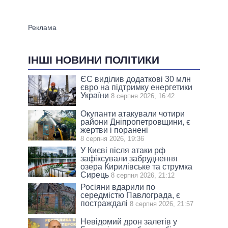
ІНШІ НОВИНИ ПОЛІТИКИ
ЄС виділив додаткові 30 млн
євро на підтримку енергетики
України
8 серпня 2026, 16:42
Окупанти атакували чотири
райони Дніпропетровщини, є
жертви і поранені
8 серпня 2026, 19:36
У Києві після атаки рф
зафіксували забруднення
озера Кирилівське та струмка
Сирець
8 серпня 2026, 21:12
Росіяни вдарили по
середмістю Павлограда, є
постраждалі
8 серпня 2026, 21:57
Невідомий дрон залетів у