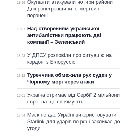
Окупанти атакували чотири райони
19:36
Дніпропетровщини, є жертви і
поранені
Над створенням української
19:03
антибалістики працюють дві
компанії – Зеленський
У ДПСУ розповіли про ситуацію на
18:23
кордоні з Білоруссю
Туреччина обмежила рух суден у
18:12
Чорному морі через атаки
Україна отримає від Сербії 2 мільйони
18:01
євро: на що спрямують
Маск не дає Україні використовувати
17:34
Starlink для ударів по рф і закликає до
угоди