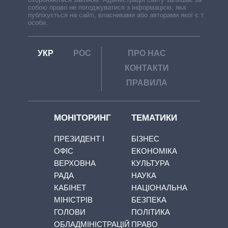
собою право не погоджуватися з інформацією, яка
публікується на сайті, власниками або авторами якої є треті
особи.
УКР
РОС
ПРО НАС
КОНТАКТИ
ПРАВИЛА
МОНІТОРИНГ
ТЕМАТИКИ
ПРЕЗИДЕНТ І
БІЗНЕС
ОФІС
ЕКОНОМІКА
ВЕРХОВНА
КУЛЬТУРА
РАДА
НАУКА
КАБІНЕТ
НАЦІОНАЛЬНА
МІНІСТРІВ
БЕЗПЕКА
ГОЛОВИ
ПОЛІТИКА
ОБЛАДМІНІСТРАЦІЙ
ПРАВО