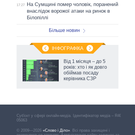
На Сумщині помер чоловік, поранений
17:27
внаслідок ворожої атаки на ринок в
Білопіллі
Більше новин
ІНФОГРАФІКА
Від 1 місяця – до 5
 за
років: хто і як довго
асть
обіймав посаду
керівника СЗР
Cуб'єкт у сфері онлайн-медіа. Ідентифікатор медіа – R40-
05063
© 2009—2026
«Слово і Діло»
.
Всі права захищені і
охороняються законом. Адміністрація сайту залишає за