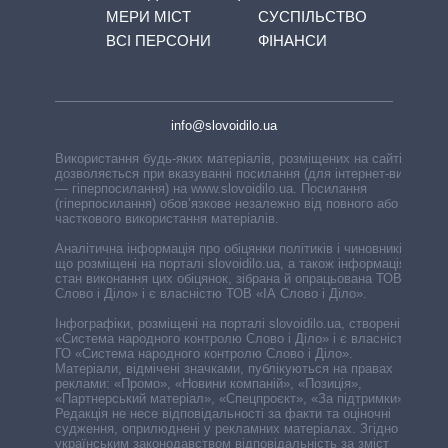
МЕРИ МІСТ
СУСПІЛЬСТВО
ВСІ ПЕРСОНИ
ФІНАНСИ
info@slovoidilo.ua
Використання будь-яких матеріалів, розміщених на сайті,
дозволяється при вказуванні посилання (для інтернет-видань
— гіперпосилання) на www.slovoidilo.ua. Посилання
(гіперпосилання) обов’язкове незалежно від повного або
часткового використання матеріалів.
Аналітична інформація про обіцянки політиків і чиновників,
що розміщені на порталі slovoidilo.ua, а також інформація про
стан виконання цих обіцянок, зібрана й опрацьована ТОВ «ІА
Слово і Діло» і є власністю ТОВ «ІА Слово і Діло».
Інфографіки, розміщені на порталі slovoidilo.ua, створені ГО
«Система народного контролю Слово і Діло» і є власністю
ГО «Система народного контролю Слово і Діло».
Матеріали, відмічені значками, публікуються на правах
реклами: «Промо», «Новини компаній», «Позиція»,
«Партнерський матеріал», «Спецпроєкт», «За підтримки».
Редакція не несе відповідальності за факти та оціночні
судження, оприлюднені у рекламних матеріалах. Згідно з
українським законодавством відповідальність за зміст