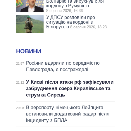
Болгарію та вибухнув біля
кордону з Румунією
8 серпня 2026, 16:36
У ДПСУ розповіли про
ситуацію на кордоні з
Білоруссю
8 серпня 2026, 18:23
НОВИНИ
Росіяни вдарили по середмістю
21:57
Павлограда, є постраждалі
У Києві після атаки рф зафіксували
21:12
забруднення озера Кирилівське та
струмка Сирець
В аеропорту німецького Лейпцига
20:08
встановили додатковий радар після
інциденту з БПЛА