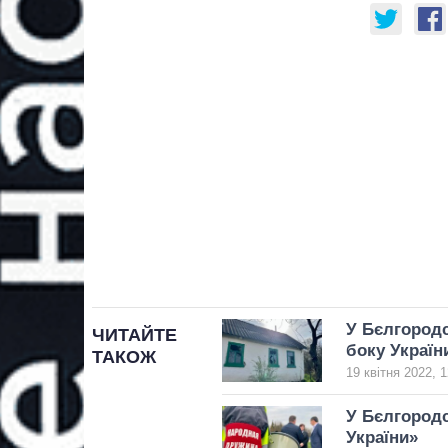
У Бєлгородс
ЧИТАЙТЕ
боку Україн
ТАКОЖ
19 квітня 2022, 1
У Бєлгородс
України»