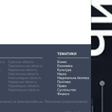
ТЕМАТИКИ
асть
Сумська область
Бізнес
Тернопільська область
Економіка
ь
Харківська область
Культура
Херсонська область
Наука
Хмельницька область
Національна безпека
Черкаська область
Політика
Чернівецька область
Право
Чернігівська область
Суспільство
Фінанси
лання) на www.slovoidilo.ua. Посилання (гіперпосилання)