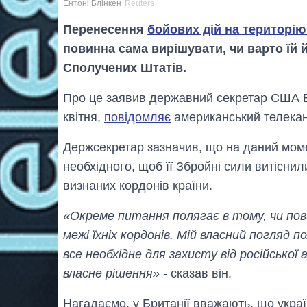
Ентоні Блінкен
Reuters
Перенесення
бойових дій на територію 
повинна сама вирішувати, чи варто їй й
Сполучених Штатів.
Про це заявив державний секретар США Ен
квітня,
повідомляє
американський телека
Держсекретар зазначив, що на даний моме
необхідного, щоб її Збройні сили витіснил
визнаних кордонів країни.
«Окреме питання полягає в тому, чи повин
межі їхніх кордонів. Мій власний погляд
все необхідне для захисту від російської а
власне рішення»
- сказав він.
Нагадаємо, у Британії вважають, що украї