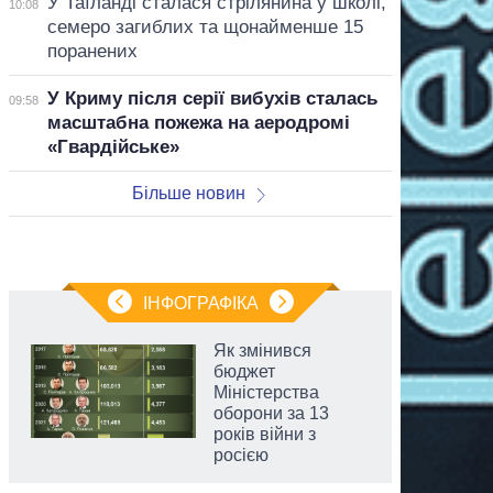
У Таїланді сталася стрілянина у школі,
10:08
семеро загиблих та щонайменше 15
поранених
У Криму після серії вибухів сталась
09:58
масштабна пожежа на аеродромі
«Гвардійське»
Більше новин
ІНФОГРАФІКА
Як змінився
бюджет
Міністерства
оборони за 13
років війни з
росією