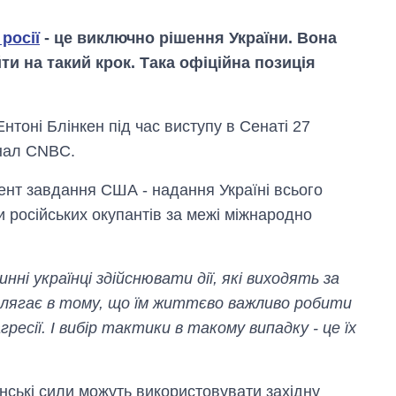
росії
- це виключно рішення України. Вона
ти на такий крок. Така офіційна позиція
тоні Блінкен під час виступу в Сенаті 27
нал CNBC.
нт завдання США - надання Україні всього
и російських окупантів за межі міжнародно
ні українці здійснювати дії, які виходять за
Як за 10 років
змінилася кількість
 полягає в тому, що їм життєво важливо робити
вступників на
гресії. І вибір тактики в такому випадку - це їх
бакалаврат,
магістратуру та
аспірантуру
нські сили можуть використовувати західну