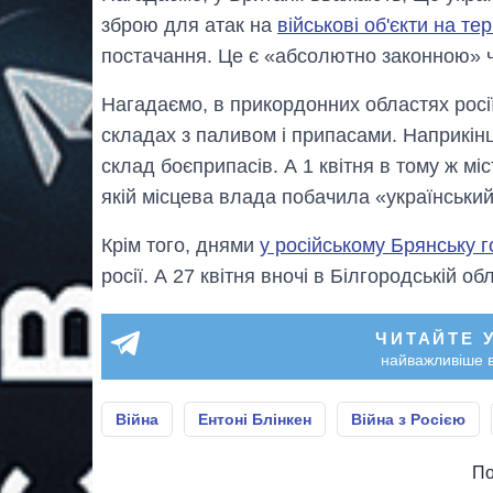
зброю для атак на
військові об'єкти на тер
постачання. Це є «абсолютно законною» 
Нагадаємо, в прикордонних областях росії
складах з паливом і припасами. Наприкінц
склад боєприпасів. А 1 квітня в тому ж міс
якій місцева влада побачила «український
Крім того, днями
у російському Брянську 
росії. А 27 квітня вночі в Білгородській об
ЧИТАЙТЕ 
найважливіше в
Війна
Ентоні Блінкен
Війна з Росією
По