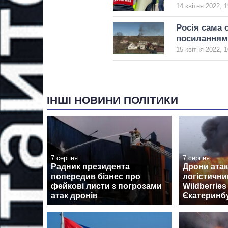
14 квітня 2022, 1
Росія сама 
посиланням 
15 квітня 2022, 1
ІНШІ НОВИНИ ПОЛІТИКИ
7 серпня
7 серпня
Радник президента
Дрони ата
попередив бізнес про
логістични
фейкові листи з погрозами
Wildberrie
атак дронів
Єкатеринб