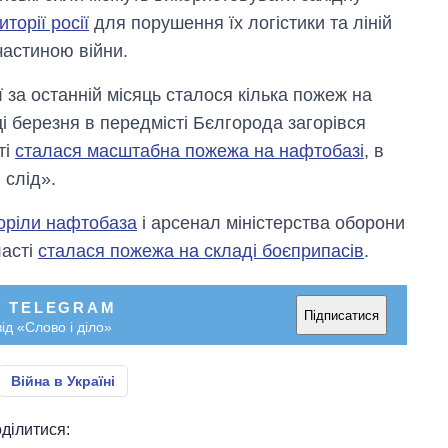
иторії росії
для порушення їх логістики та ліній
частиною війни.
 за останній місяць сталося кілька пожеж на
і березня в передмісті Бєлгорода загорівся
ті
сталася масштабна пожежа на нафтобазі
, в
 слід».
горіли нафтобаза
і арсенал міністерства оборони
ласті
сталася пожежа на складі боєприпасів
.
У TELEGRAM
Підписатися
ід «Слово і діло»
Війна в Україні
ділитися: