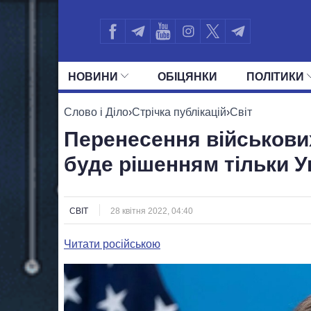
НОВИНИ
ОБIЦЯНКИ
ПОЛIТИКИ
УСІ ПОЛІТИКИ
ПРЕЗИДЕНТ І ОФ
Слово і Діло
›
Стрічка публікацій
›
Світ
Перенесення військових
буде рішенням тільки У
СВІТ
28 квітня 2022, 04:40
Читати російською