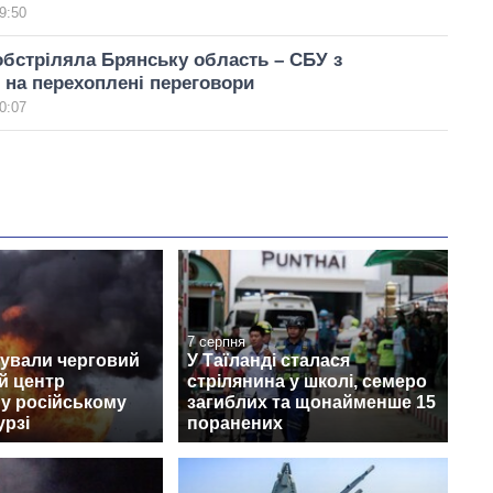
9:50
обстріляла Брянську область – СБУ з
на перехоплені переговори
0:07
7 серпня
кували черговий
У Таїланді сталася
й центр
стрілянина у школі, семеро
s у російському
загиблих та щонайменше 15
урзі
поранених