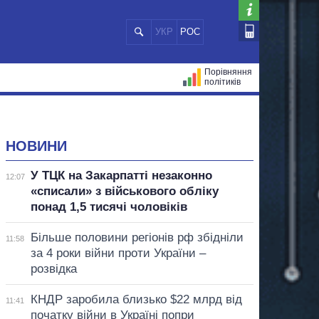
УКР
РОС
Порівняння
політиків
ЦІЙ
МЕРИ МІСТ
ВСІ ПЕРСОНИ
НОВИНИ
У ТЦК на Закарпатті незаконно
12:07
«списали» з військового обліку
понад 1,5 тисячі чоловіків
Більше половини регіонів рф збідніли
11:58
за 4 роки війни проти України –
розвідка
КНДР заробила близько $22 млрд від
11:41
початку війни в Україні попри