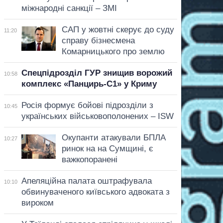
міжнародні санкції – ЗМІ
САП у жовтні скерує до суду
11:20
справу бізнесмена
Комарницького про землю
Спецпідрозділ ГУР знищив ворожий
10:58
комплекс «Панцирь-С1» у Криму
Росія формує бойові підрозділи з
10:45
українських військовополонених – ISW
Окупанти атакували БПЛА
10:27
ринок на на Сумщині, є
важкопоранені
Апеляційна палата оштрафувала
10:10
обвинуваченого київського адвоката з
вироком