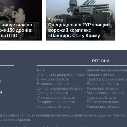
7 серпня
і випустила по
Спецпідрозділ ГУР знищив
йже 150 дронів:
ворожий комплекс
ила ППО
«Панцирь-С1» у Криму
РЕГІОНИ
Київ
Івано-Франківська обл
Автономна республіка Крим
Київська область
Вінницька область
Кіровоградська област
В
Волинська область
Луганська область
Дніпропетровська область
Львівська область
Й
Донецька область
Миколаївська область
Житомирська область
Одеська область
Закарпатська область
Полтавська область
Запорізька область
Рівненська область
 дозволяється при вказуванні посилання (для інтернет-видань — гіперпоси
стання матеріалів.