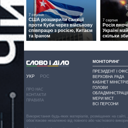
7 серпня
США розширили санкції
7 серпня
проти Куби через військову
Росія вноч
співпрацю з росією, Китаєм
Україні ма
та Іраном
скільки зб
МОНІТОРИНГ
ПРЕЗИДЕНТ І ОФІС
УКР
РОС
ВЕРХОВНА РАДА
КАБІНЕТ МІНІСТРІ
ГОЛОВИ
ПРО НАС
ОБЛАДМІНІСТРАЦІ
КОНТАКТИ
МЕРИ МІСТ
ПРАВИЛА
ВСІ ПЕРСОНИ
Використання будь-яких матеріалів, розміщених на сайті,
обов’язкове незалежно від повного або часткового викори