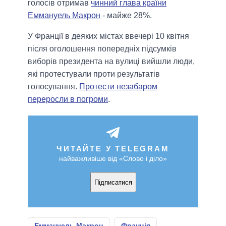
голосів отримав
чинний глава країни
Еммануель Макрон
- майже 28%.
У Франції в деяких містах ввечері 10 квітня
після оголошення попередніх підсумків
виборів президента на вулиці вийшли люди,
які протестували проти результатів
голосування.
Протести незабаром
переросли в погроми
.
ЧИТАЙТЕ У TELEGRAM
найважливіше від «Слово і діло»
Підписатися
Еммануель Макрон
Франція