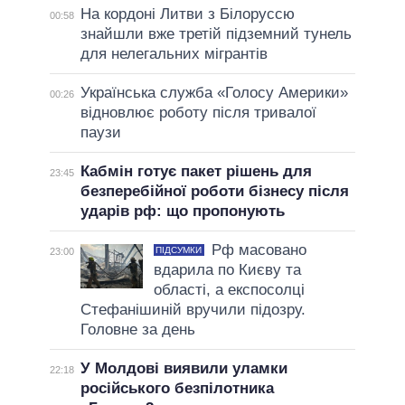
На кордоні Литви з Білоруссю
00:58
знайшли вже третій підземний тунель
для нелегальних мігрантів
Українська служба «Голосу Америки»
00:26
відновлює роботу після тривалої
паузи
Кабмін готує пакет рішень для
23:45
безперебійної роботи бізнесу після
ударів рф: що пропонують
Рф масовано
ПІДСУМКИ
23:00
вдарила по Києву та
області, а експосолці
Стефанішиній вручили підозру.
Головне за день
У Молдові виявили уламки
22:18
російського безпілотника