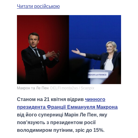
Читати російською
Макрон та Ле Пен
DELFI montažas / Scanpix
Станом на 21 квітня відрив
чинного
президента Франції Еммануеля Макрона
від його суперниці Марін Ле Пен, яку
пов'язують з президентом росії
володимиром путіним, зріс до 15%.