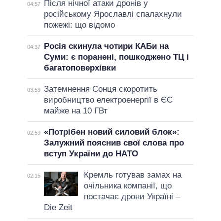
Після нічної атаки дронів у
04:57
російському Ярославлі спалахнули
пожежі: що відомо
Росія скинула чотири КАБи на
04:37
Суми: є поранені, пошкоджено ТЦ і
багатоповерхівки
Затемнення Сонця скоротить
03:59
виробництво електроенергії в ЄС
майже на 10 ГВт
«Потрібен новий силовий блок»:
02:59
Залужний пояснив свої слова про
вступ України до НАТО
Кремль готував замах на
02:15
очільника компанії, що
постачає дрони Україні –
Die Zeit