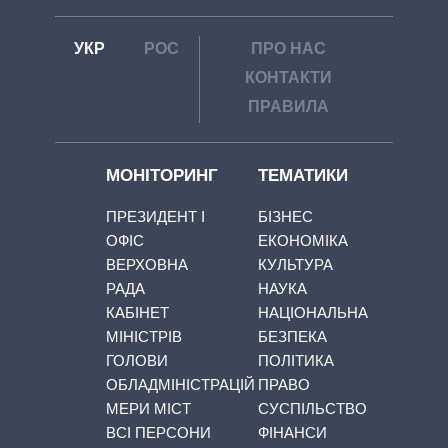
УКР
РОС
ПРО НАС
КОНТАКТИ
ПРАВИЛА
МОНІТОРИНГ
ТЕМАТИКИ
ПРЕЗИДЕНТ І
БІЗНЕС
ОФІС
ЕКОНОМІКА
ВЕРХОВНА
КУЛЬТУРА
РАДА
НАУКА
КАБІНЕТ
НАЦІОНАЛЬНА
МІНІСТРІВ
БЕЗПЕКА
ГОЛОВИ
ПОЛІТИКА
ОБЛАДМІНІСТРАЦІЙ
ПРАВО
МЕРИ МІСТ
СУСПІЛЬСТВО
ВСІ ПЕРСОНИ
ФІНАНСИ