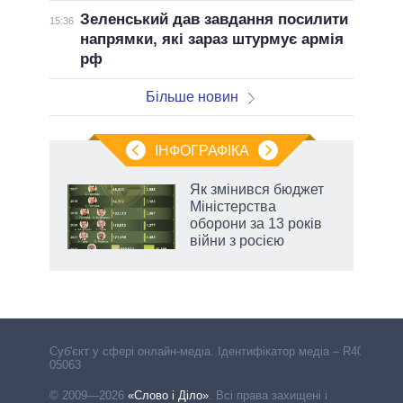
Зеленський дав завдання посилити
15:36
напрямки, які зараз штурмує армія
рф
Більше новин
ІНФОГРАФІКА
нтів:
Як змінився бюджет
 і
Міністерства
nAI
оборони за 13 років
війни з росією
Cуб'єкт у сфері онлайн-медіа. Ідентифікатор медіа – R40-
05063
© 2009—2026
«Слово і Діло»
.
Всі права захищені і