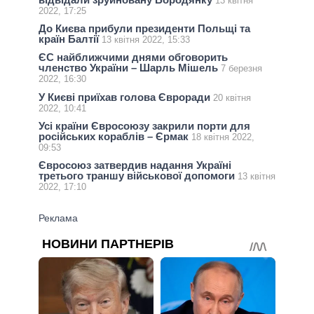
13 квітня
2022, 17:25
До Києва прибули президенти Польщі та
країн Балтії
13 квітня 2022, 15:33
ЄС найближчими днями обговорить
членство України – Шарль Мішель
7 березня
2022, 16:30
У Києві приїхав голова Євроради
20 квітня
2022, 10:41
Усі країни Євросоюзу закрили порти для
російських кораблів – Єрмак
18 квітня 2022,
09:53
Євросоюз затвердив надання Україні
третього траншу військової допомоги
13 квітня
2022, 17:10