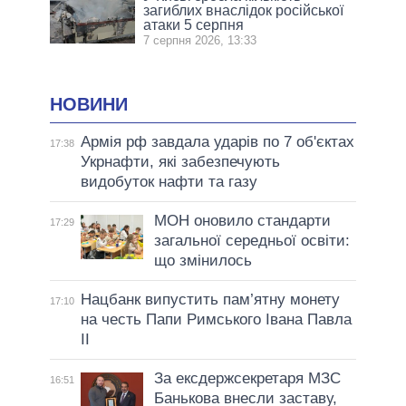
загиблих внаслідок російської
атаки 5 серпня
7 серпня 2026, 13:33
НОВИНИ
Армія рф завдала ударів по 7 об'єктах
17:38
Укрнафти, які забезпечують
видобуток нафти та газу
МОН оновило стандарти
17:29
загальної середньої освіти:
що змінилось
Нацбанк випустить пам’ятну монету
17:10
на честь Папи Римського Івана Павла
II
За ексдержсекретаря МЗС
16:51
Банькова внесли заставу,