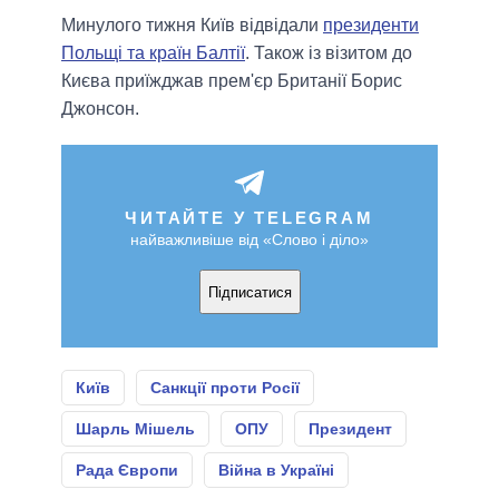
Минулого тижня Київ відвідали
президенти
Польщі та країн Балтії
. Також із візитом до
Києва приїжджав прем'єр Британії Борис
Джонсон.
ЧИТАЙТЕ У TELEGRAM
найважливіше від «Слово і діло»
Підписатися
Київ
Санкції проти Росії
Шарль Мішель
ОПУ
Президент
Рада Європи
Війна в Україні