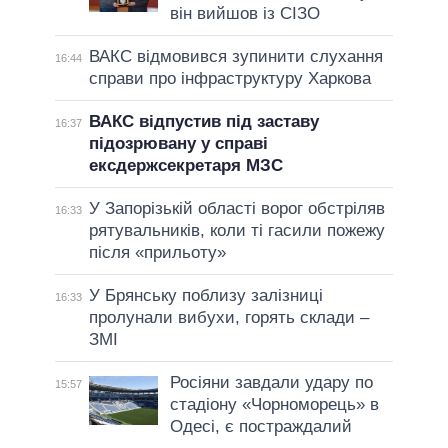
він вийшов із СІЗО
ВАКС відмовився зупинити слухання
16:44
справи про інфраструктуру Харкова
ВАКС відпустив під заставу
16:37
підозрювану у справі
ексдержсекретаря МЗС
У Запорізькій області ворог обстріляв
16:33
рятувальників, коли ті гасили пожежу
після «прильоту»
У Брянську поблизу залізниці
16:33
пролунали вибухи, горять склади –
ЗМІ
Росіяни завдали удару по
15:57
стадіону «Чорноморець» в
Одесі, є постраждалий