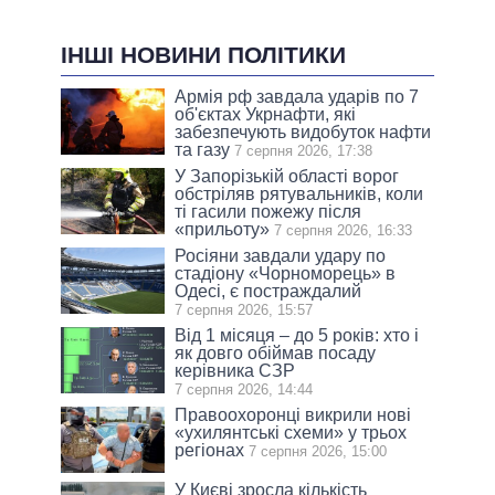
ІНШІ НОВИНИ ПОЛІТИКИ
Армія рф завдала ударів по 7
об'єктах Укрнафти, які
забезпечують видобуток нафти
та газу
7 серпня 2026, 17:38
У Запорізькій області ворог
обстріляв рятувальників, коли
ті гасили пожежу після
«прильоту»
7 серпня 2026, 16:33
Росіяни завдали удару по
стадіону «Чорноморець» в
Одесі, є постраждалий
7 серпня 2026, 15:57
Від 1 місяця – до 5 років: хто і
як довго обіймав посаду
керівника СЗР
7 серпня 2026, 14:44
Правоохоронці викрили нові
«ухилянтські схеми» у трьох
регіонах
7 серпня 2026, 15:00
У Києві зросла кількість