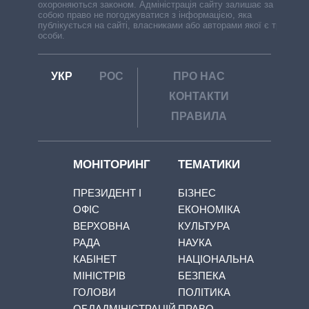
охороняються законом. Адміністрація сайту залишає за
собою право не погоджуватися з інформацією, яка
публікується на сайті, власниками або авторами якої є треті
особи.
УКР
РОС
ПРО НАС
КОНТАКТИ
ПРАВИЛА
МОНІТОРИНГ
ТЕМАТИКИ
ПРЕЗИДЕНТ І
БІЗНЕС
ОФІС
ЕКОНОМІКА
ВЕРХОВНА
КУЛЬТУРА
РАДА
НАУКА
КАБІНЕТ
НАЦІОНАЛЬНА
МІНІСТРІВ
БЕЗПЕКА
ГОЛОВИ
ПОЛІТИКА
ОБЛАДМІНІСТРАЦІЙ
ПРАВО