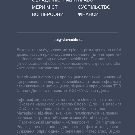
МЕРИ МІСТ
СУСПІЛЬСТВО
ВСІ ПЕРСОНИ
ФІНАНСИ
info@slovoidilo.ua
Використання будь-яких матеріалів, розміщених на сайті,
дозволяється при вказуванні посилання (для інтернет-видань
— гіперпосилання) на www.slovoidilo.ua. Посилання
(гіперпосилання) обов’язкове незалежно від повного або
часткового використання матеріалів.
Аналітична інформація про обіцянки політиків і чиновників,
що розміщені на порталі slovoidilo.ua, а також інформація про
стан виконання цих обіцянок, зібрана й опрацьована ТОВ «ІА
Слово і Діло» і є власністю ТОВ «ІА Слово і Діло».
Інфографіки, розміщені на порталі slovoidilo.ua, створені ГО
«Система народного контролю Слово і Діло» і є власністю
ГО «Система народного контролю Слово і Діло».
Матеріали, відмічені значками, публікуються на правах
реклами: «Промо», «Новини компаній», «Позиція»,
«Партнерський матеріал», «Спецпроєкт», «За підтримки».
Редакція не несе відповідальності за факти та оціночні
судження, оприлюднені у рекламних матеріалах. Згідно з