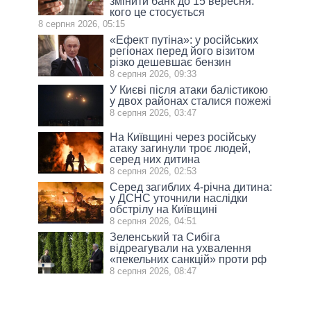
змінити банк до 15 вересня:
кого це стосується
8 серпня 2026, 05:15
«Ефект путіна»: у російських
регіонах перед його візитом
різко дешевшає бензин
8 серпня 2026, 09:33
У Києві після атаки балістикою
у двох районах сталися пожежі
8 серпня 2026, 03:47
На Київщині через російську
атаку загинули троє людей,
серед них дитина
8 серпня 2026, 02:53
Серед загиблих 4-річна дитина:
у ДСНС уточнили наслідки
обстрілу на Київщині
8 серпня 2026, 04:51
Зеленський та Сибіга
відреагували на ухвалення
«пекельних санкцій» проти рф
8 серпня 2026, 08:47