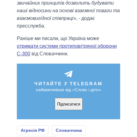
звичайних принципів дозволить будувати
наші відносини на основі взаємної поваги та
взаємовигідної співпраці
», - додає
пресслужба.
Раніше ми писали, що Україна може
отримати системи протиповітряної оборони
С-300
від Словаччини.
ЧИТАЙТЕ У TELEGRAM
найважливіше від «Слово і діло»
Підписатися
Агресія РФ
Словаччина