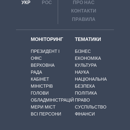
УКР
РОС
ПРО НАС
КОНТАКТИ
ПРАВИЛА
МОНІТОРИНГ
ТЕМАТИКИ
ПРЕЗИДЕНТ І
БІЗНЕС
ОФІС
ЕКОНОМІКА
ВЕРХОВНА
КУЛЬТУРА
РАДА
НАУКА
КАБІНЕТ
НАЦІОНАЛЬНА
МІНІСТРІВ
БЕЗПЕКА
ГОЛОВИ
ПОЛІТИКА
ОБЛАДМІНІСТРАЦІЙ
ПРАВО
МЕРИ МІСТ
СУСПІЛЬСТВО
ВСІ ПЕРСОНИ
ФІНАНСИ