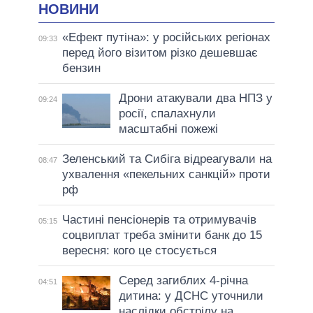
НОВИНИ
«Ефект путіна»: у російських регіонах
09:33
перед його візитом різко дешевшає
бензин
Дрони атакували два НПЗ у
09:24
росії, спалахнули
масштабні пожежі
Зеленський та Сибіга відреагували на
08:47
ухвалення «пекельних санкцій» проти
рф
Частині пенсіонерів та отримувачів
05:15
соцвиплат треба змінити банк до 15
вересня: кого це стосується
Серед загиблих 4-річна
04:51
дитина: у ДСНС уточнили
наслідки обстрілу на