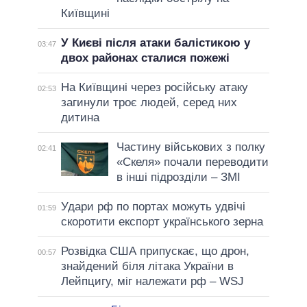
Київщині
У Києві після атаки балістикою у
03:47
двох районах сталися пожежі
На Київщині через російську атаку
02:53
загинули троє людей, серед них
дитина
Частину військових з полку
02:41
«Скеля» почали переводити
в інші підрозділи – ЗМІ
Удари рф по портах можуть удвічі
01:59
скоротити експорт українського зерна
Розвідка США припускає, що дрон,
00:57
знайдений біля літака України в
Лейпцигу, міг належати рф – WSJ