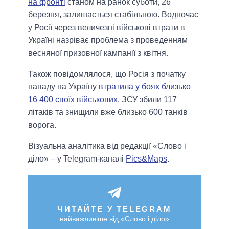
на фронті
станом на ранок суботи, 26
березня, залишається стабільною. Водночас
у Росії через величезні військові втрати в
Україні назріває проблема з проведенням
весняної призовної кампанії з квітня.
Також повідомлялося, що Росія з початку
нападу на Україну
втратила у боях близько
16 400 своїх військових
. ЗСУ збили 117
літаків та знищили вже близько 600 танків
ворога.
Візуальна аналітика від редакції «Слово і
діло» – у Telegram-каналі
Pics&Maps
.
ЧИТАЙТЕ У TELEGRAM
найважливіше від «Слово і діло»