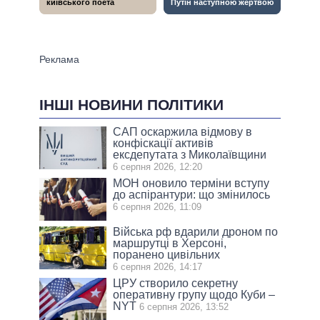
ІНШІ НОВИНИ ПОЛІТИКИ
САП оскаржила відмову в
конфіскації активів
ексдепутата з Миколаївщини
6 серпня 2026, 12:20
МОН оновило терміни вступу
до аспірантури: що змінилось
6 серпня 2026, 11:09
Війська рф вдарили дроном по
маршрутці в Херсоні,
поранено цивільних
6 серпня 2026, 14:17
ЦРУ створило секретну
оперативну групу щодо Куби –
NYT
6 серпня 2026, 13:52