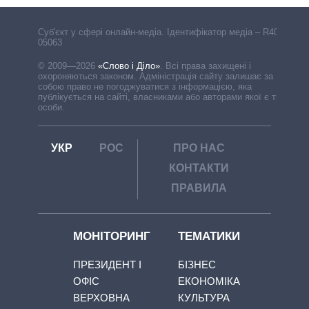
Cуб'єкт у сфері онлайн-медіа. Ідентифікатор медіа – R40-
05063
© 2009—2026
«Слово і Діло»
.
Всі права захищені і
охороняються законом. Адміністрація сайту залишає за
собою право не погоджуватися з інформацією, яка
публікується на сайті, власниками або авторами якої є треті
особи.
УКР
РОС
ПРО НАС
КОНТАКТИ
ПРАВИЛА
МОНІТОРИНГ
ТЕМАТИКИ
ПРЕЗИДЕНТ І
БІЗНЕС
ОФІС
ЕКОНОМІКА
ВЕРХОВНА
КУЛЬТУРА