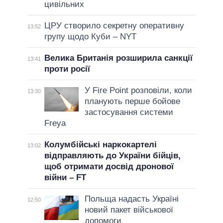
цивільних
ЦРУ створило секретну оперативну
13:52
групу щодо Куби – NYT
Велика Британія розширила санкції
13:41
проти росії
У Fire Point розповіли, коли
13:30
планують перше бойове
застосування системи
Freya
Колумбійські наркокартелі
13:02
відправляють до України бійців,
щоб отримати досвід дронової
війни – FT
Польща надасть Україні
12:50
новий пакет військової
допомоги