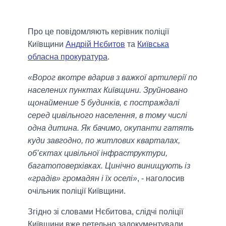
Про це повідомляють керівник поліції
Київщини
Андрій Нєбитов
та
Київська
обласна прокуратура
.
«Ворог вкотре вдарив з важкої артилерії по
населених пунктах Київщини. Зруйновано
щонайменше 5 будинків, є постраждалі
серед цивільного населення, в тому числі
одна дитина. Як бачимо, окупанти гатять
куди завгодно, по житлових кварталах,
об’єктах цивільної інфраструктури,
багатоповерхівках. Цинічно винищують із
«градів» громадян і їх оселі»
, - наголосив
очільник поліції Київщини.
Згідно зі словами Нєбитова, слідчі поліції
Київщини вже ретельно задокументували