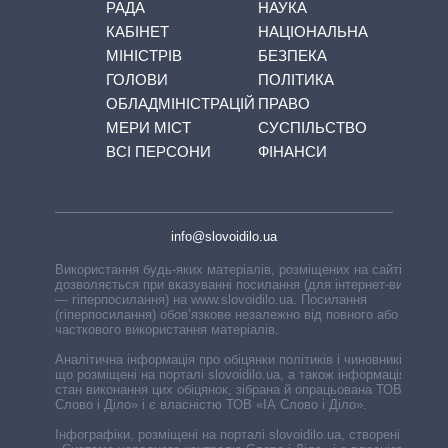
РАДА
НАУКА
КАБІНЕТ
НАЦІОНАЛЬНА
МІНІСТРІВ
БЕЗПЕКА
ГОЛОВИ
ПОЛІТИКА
ОБЛАДМІНІСТРАЦІЙ
ПРАВО
МЕРИ МІСТ
СУСПІЛЬСТВО
ВСІ ПЕРСОНИ
ФІНАНСИ
info@slovoidilo.ua
Використання будь-яких матеріалів, розміщених на сайті,
дозволяється при вказуванні посилання (для інтернет-видань
— гіперпосилання) на www.slovoidilo.ua. Посилання
(гіперпосилання) обов’язкове незалежно від повного або
часткового використання матеріалів.
Аналітична інформація про обіцянки політиків і чиновників,
що розміщені на порталі slovoidilo.ua, а також інформація про
стан виконання цих обіцянок, зібрана й опрацьована ТОВ «ІА
Слово і Діло» і є власністю ТОВ «ІА Слово і Діло».
Інфографіки, розміщені на порталі slovoidilo.ua, створені ГО