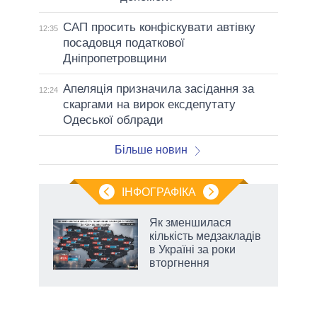
САП просить конфіскувати автівку
12:35
посадовця податкової
Дніпропетровщини
Апеляція призначила засідання за
12:24
скаргами на вирок ексдепутату
Одеської облради
Більше новин
ІНФОГРАФІКА
Як зменшилася
раїні
кількість медзакладів
ої
в Україні за роки
вторгнення