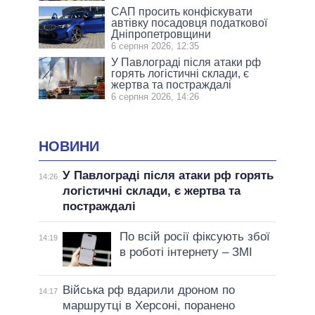
САП просить конфіскувати
автівку посадовця податкової
Дніпропетровщини
6 серпня 2026, 12:35
У Павлограді після атаки рф
горять логістичні склади, є
жертва та постраждалі
6 серпня 2026, 14:26
НОВИНИ
У Павлограді після атаки рф горять
14:26
логістичні склади, є жертва та
постраждалі
По всій росії фіксують збої
14:19
в роботі інтернету – ЗМІ
Війська рф вдарили дроном по
14:17
маршрутці в Херсоні, поранено