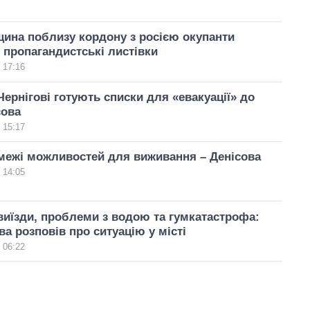
щина поблизу кордону з росією окупанти
пропагандистські листівки
 17:16
Чернігові готують списки для «евакуації» до
сова
 15:17
 межі можливостей для виживання – Денісова
 14:05
виїзди, проблеми з водою та гумкатастрофа:
ва розповів про ситуацію у місті
 06:22