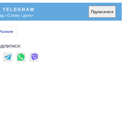
У TELEGRAM
Підписатися
ід «Слово і діло»
Росією
ділитися: