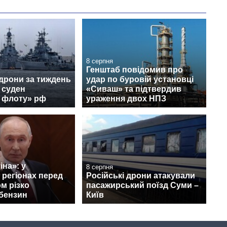
8 серпня
Генштаб повідомив про
 дрони за тиждень
удар по буровій установці
 суден
«Сиваш» та підтвердив
о флоту» рф
ураження двох НПЗ
іна»: у
8 серпня
 регіонах перед
Російські дрони атакували
ом різко
пасажирський поїзд Суми –
бензин
Київ