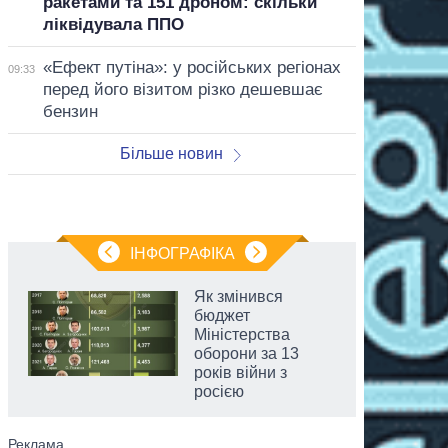
ракетами та 151 дроном: скільки
ліквідувала ППО
«Ефект путіна»: у російських регіонах
09:33
перед його візитом різко дешевшає
бензин
Більше новин
ІНФОГРАФІКА
Як змінився
бюджет
Міністерства
оборони за 13
років війни з
росією