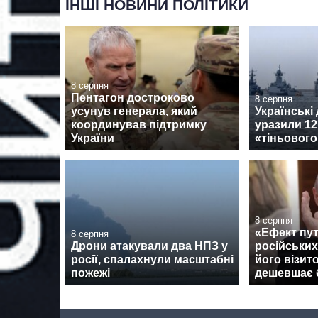
ІНШІ НОВИНИ ПОЛІТИКИ
8 серпня
Пентагон достроково
8 серпня
усунув генерала, який
Українські
координував підтримку
уразили 12
України
«тіньовог
8 серпня
«Ефект пут
8 серпня
Дрони атакували два НПЗ у
російських
росії, спалахнули масштабні
його візит
пожежі
дешевшає 