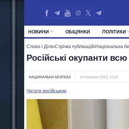
НОВИНИ
ОБIЦЯНКИ
ПОЛIТИКИ
УСІ ПОЛІТИКИ
ПРЕЗИДЕНТ І ОФ
Слово і Діло
›
Стрічка публікацій
›
Національна б
Російські окупанти всю
НАЦІОНАЛЬНА БЕЗПЕКА
24 березня 2022, 12:12
Читати російською