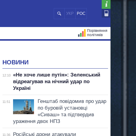
УКР
РОС
Порівняння
політиків
ЦІЙ
МЕРИ МІСТ
ВСІ ПЕРСОНИ
НОВИНИ
«Не хоче лише путін»: Зеленський
12:10
відреагував на нічний удар по
Україні
Генштаб повідомив про удар
11:51
по буровій установці
«Сиваш» та підтвердив
ураження двох НПЗ
Російські дрони атакували
11:36