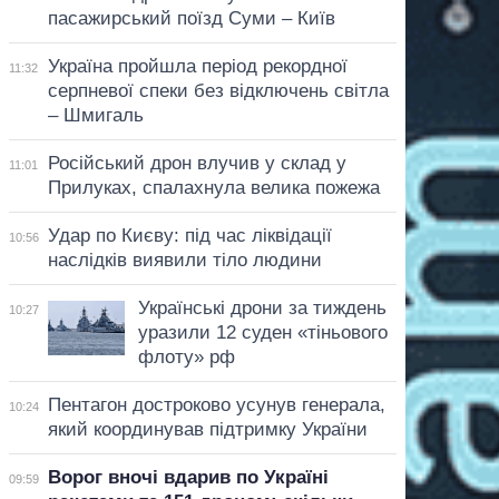
пасажирський поїзд Суми – Київ
Україна пройшла період рекордної
11:32
серпневої спеки без відключень світла
– Шмигаль
Російський дрон влучив у склад у
11:01
Прилуках, спалахнула велика пожежа
Удар по Києву: під час ліквідації
10:56
наслідків виявили тіло людини
Українські дрони за тиждень
10:27
уразили 12 суден «тіньового
флоту» рф
Пентагон достроково усунув генерала,
10:24
який координував підтримку України
Ворог вночі вдарив по Україні
09:59