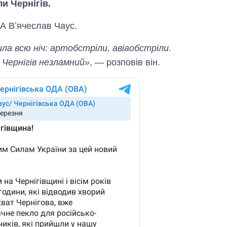
и Чернігів.
ВА Вʼячеслав Чаус.
ла всю ніч: артобстріли, авіаобстріли.
 Чернігів незламний»
, — розповів він.
Дефіцит пам’яті:
як зріс попит на
чипи за останні
роки і що
прогнозують на
2027-й