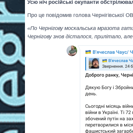
Усю ніч російські окупанти обстрілювал
Про це повідомив голова Чернігівської О
«По Чернігову москальська мразота гати
Чернігову знов дісталося, прилітало, але