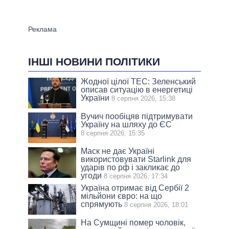
ІНШІ НОВИНИ ПОЛІТИКИ
Жодної цілої ТЕС: Зеленський
описав ситуацію в енергетиці
України
8 серпня 2026, 15:38
Вучич пообіцяв підтримувати
Україну на шляху до ЄС
8 серпня 2026, 15:35
Маск не дає Україні
використовувати Starlink для
ударів по рф і закликає до
угоди
8 серпня 2026, 17:34
Україна отримає від Сербії 2
мільйони євро: на що
спрямують
8 серпня 2026, 18:01
На Сумщині помер чоловік,