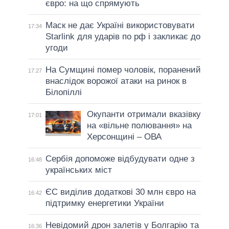
євро: на що спрямують
Маск не дає Україні використовувати
17:34
Starlink для ударів по рф і закликає до
угоди
На Сумщині помер чоловік, поранений
17:27
внаслідок ворожої атаки на ринок в
Білопіллі
Окупанти отримали вказівку
17:01
на «вільне полювання» на
Херсонщині – ОВА
Сербія допоможе відбудувати одне з
16:48
українських міст
ЄС виділив додаткові 30 млн євро на
16:42
підтримку енергетики України
Невідомий дрон залетів у Болгарію та
16:36