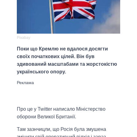
Pixabay
Поки що Кремлю не вдалося досягти
своїх початкових цілей. Він був
здивований масштабами та жорстокістю
українського опору.
Про це у Twitter написало Міністерство
оборони Великої Британії.
Там зазнчицли, що Росія була змушена
змінити свій оперативний підхід і зараз