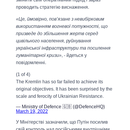
проводить стратегію виснаження.
«Це, ймовірно, пов’язане з невибірковим
використанням вогневої потужності, що
призведе до збільшення жертв серед
цивільного населення, руйнування
української інфраструктури та посилення
гуманітарної кризи»
, - йдеться у
повідомленні.
(1 of 4)
The Kremlin has so far failed to achieve its
original objectives. It has been surprised by the
scale and ferocity of Ukrainian Resistance.
— Ministry of Defence 🇬🇧 (@DefenceHQ)
March 19, 2022
У Мінітерстві зазначили, що Путін посилив
свій контроль над російськими внутрішніми