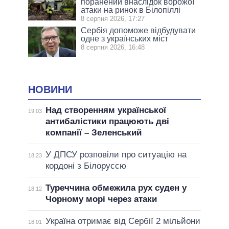
поранений внаслідок ворожої
атаки на ринок в Білопіллі
8 серпня 2026, 17:27
Сербія допоможе відбудувати
одне з українських міст
8 серпня 2026, 16:48
НОВИНИ
Над створенням української
19:03
антибалістики працюють дві
компанії – Зеленський
У ДПСУ розповіли про ситуацію на
18:23
кордоні з Білоруссю
Туреччина обмежила рух суден у
18:12
Чорному морі через атаки
Україна отримає від Сербії 2 мільйони
18:01