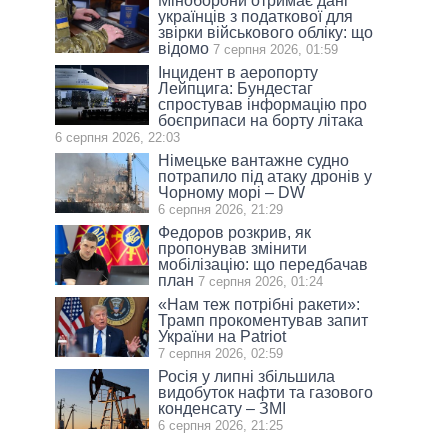
Міноборони отримає дані
українців з податкової для
звірки військового обліку: що
відомо
7 серпня 2026, 01:59
Інцидент в аеропорту
Лейпцига: Бундестаг
спростував інформацію про
боєприпаси на борту літака
6 серпня 2026, 22:03
Німецьке вантажне судно
потрапило під атаку дронів у
Чорному морі – DW
6 серпня 2026, 21:29
Федоров розкрив, як
пропонував змінити
мобілізацію: що передбачав
план
7 серпня 2026, 01:24
«Нам теж потрібні ракети»:
Трамп прокоментував запит
України на Patriot
7 серпня 2026, 02:59
Росія у липні збільшила
видобуток нафти та газового
конденсату – ЗМІ
6 серпня 2026, 21:25