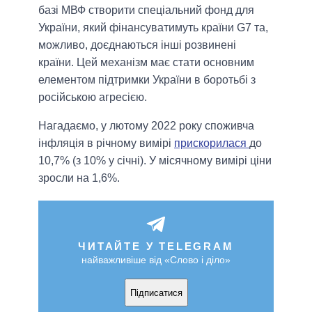
базі МВФ створити спеціальний фонд для
України, який фінансуватимуть країни G7 та,
можливо, доєднаються інші розвинені
країни. Цей механізм має стати основним
елементом підтримки України в боротьбі з
російською агресією.
Нагадаємо, у лютому 2022 року споживча
інфляція в річному вимірі
прискорилася
до
10,7% (з 10% у січні). У місячному вимірі ціни
зросли на 1,6%.
ЧИТАЙТЕ У TELEGRAM
найважливіше від «Слово і діло»
Підписатися