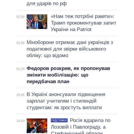
для ударів по рф
«Нам теж потрібні ракети»:
02:59
Трамп прокоментував запит
України на Patriot
Міноборони отримає дані українців з
01:59
податкової для звірки військового
обліку: що відомо
Федоров розкрив, як пропонував
01:24
змінити мобілізацію: що
передбачав план
В Україні анонсували підвищення
23:45
зарплат учителям і стипендій
студентам: як зростуть виплати
Росія вдарила по
ПІДСУМКИ
22:53
Лозовій і Павлограду, а
Стефанішиній обрали