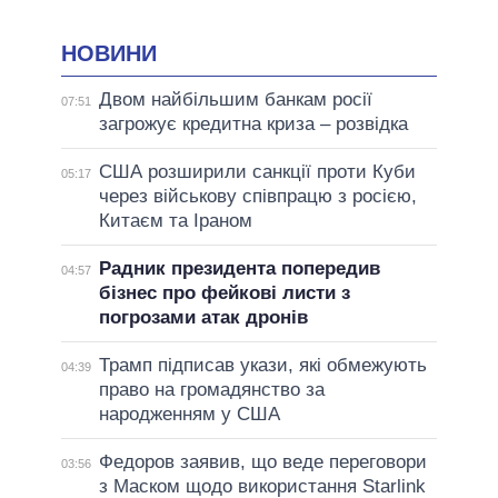
НОВИНИ
Двом найбільшим банкам росії
07:51
загрожує кредитна криза – розвідка
США розширили санкції проти Куби
05:17
через військову співпрацю з росією,
Китаєм та Іраном
Радник президента попередив
04:57
бізнес про фейкові листи з
погрозами атак дронів
Трамп підписав укази, які обмежують
04:39
право на громадянство за
народженням у США
Федоров заявив, що веде переговори
03:56
з Маском щодо використання Starlink