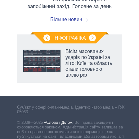
запобіжний захід. Головне за день
Більше новин
ІНФОГРАФІКА
нтів:
Вісім масованих
 і
ударів по Україні за
nAI
літо: Київ та область
стали головною
ціллю рф
Cуб'єкт у сфері онлайн-медіа. Ідентифікатор медіа – R40-
05063
© 2009—2026
«Слово і Діло»
.
Всі права захищені і
охороняються законом. Адміністрація сайту залишає за
собою право не погоджуватися з інформацією, яка
публікується на сайті, власниками або авторами якої є треті