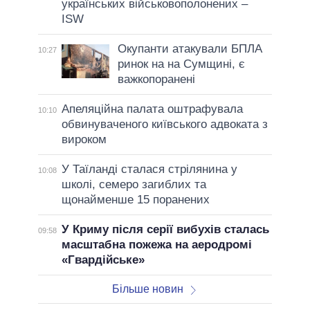
українських військовополонених –
ISW
Окупанти атакували БПЛА
10:27
ринок на на Сумщині, є
важкопоранені
Апеляційна палата оштрафувала
10:10
обвинуваченого київського адвоката з
вироком
У Таїланді сталася стрілянина у
10:08
школі, семеро загиблих та
щонайменше 15 поранених
У Криму після серії вибухів сталась
09:58
масштабна пожежа на аеродромі
«Гвардійське»
Більше новин