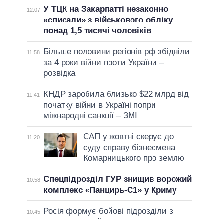
У ТЦК на Закарпатті незаконно
12:07
«списали» з військового обліку
понад 1,5 тисячі чоловіків
Більше половини регіонів рф збідніли
11:58
за 4 роки війни проти України –
розвідка
КНДР заробила близько $22 млрд від
11:41
початку війни в Україні попри
міжнародні санкції – ЗМІ
САП у жовтні скерує до
11:20
суду справу бізнесмена
Комарницького про землю
Спецпідрозділ ГУР знищив ворожий
10:58
комплекс «Панцирь-С1» у Криму
Росія формує бойові підрозділи з
10:45