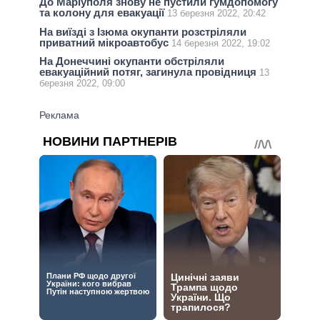
До Маріуполя знову не пустили гумдопомогу
та колону для евакуації
13 березня 2022, 20:42
На виїзді з Ізюма окупанти розстріляли
приватний мікроавтобус
14 березня 2022, 19:02
На Донеччині окупанти обстріляли
евакуаційний потяг, загинула провідниця
13
березня 2022, 09:00