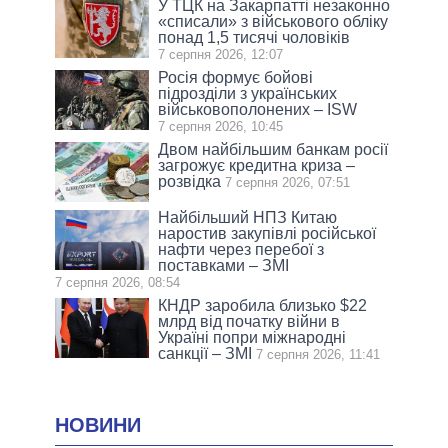
У ТЦК на Закарпатті незаконно
«списали» з військового обліку
понад 1,5 тисячі чоловіків
7 серпня 2026, 12:07
Росія формує бойові
підрозділи з українських
військовополонених – ISW
7 серпня 2026, 10:45
Двом найбільшим банкам росії
загрожує кредитна криза –
розвідка
7 серпня 2026, 07:51
Найбільший НПЗ Китаю
наростив закупівлі російської
нафти через перебої з
поставками – ЗМІ
7 серпня 2026, 08:54
КНДР заробила близько $22
млрд від початку війни в
Україні попри міжнародні
санкції – ЗМІ
7 серпня 2026, 11:41
НОВИНИ